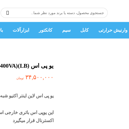
وارنیش حرارتی
کابل
سیم
کانکتور
ابزارآلات
با
یو پی اس (LB)(IS-2400VA) ولتامکس
۳۴,۵۰۰,۰۰۰
تومان
یو پی اس لاین اینتر اکتیو شبه سینوسی مدل A
اکسترنال قرار میگیرد