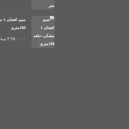
سیم 
100متری
۳,۳۵۰,۰۰۰
توما
:
88 50 71 66
22 04 75 66