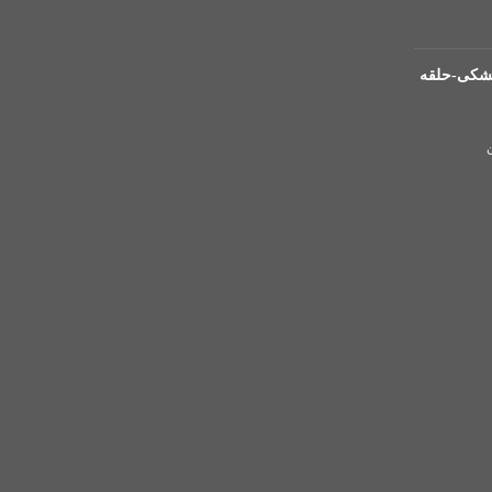
افشان 1 مشکی-حلقه
ن