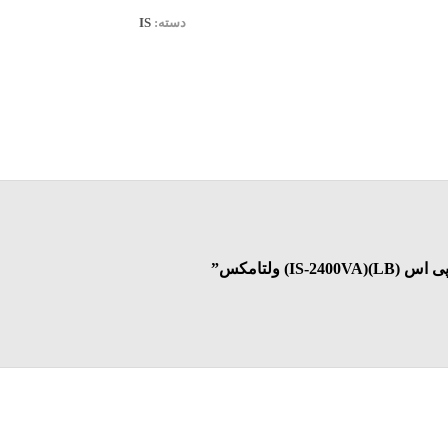
دسته:
IS
) ولتامکس”