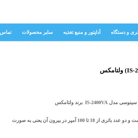
تری و دستگاه
آداپتور و منبع تغذیه
سایر محصولات
تماس ب
IS-2400V برند ولتامکس
این یوپی اس باتری خارجی است و دو عدد باتری از 18 تا 100 آمپر در بیرون آن یعنی به صورت