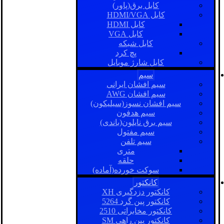
کابل برق(پاور)
کابل HDMI/VGA
کابل HDMI
کابل VGA
کابل شبکه
پچ کرد
کابل شارژ موبایل
سیم
سیم افشان ایرانی
سیم افشان AWG
سیم افشان نسوز(سیلیکون)
سیم هدفون
سیم برق نایلون(باندی)
سیم مفتول
سیم تلفن
متری
حلقه
سوکت خورده(آماده)
کانکتور
کانکتور دزدگیری XH
کانکتور پین گرد 5264
کانکتور مخابراتی 2510
کانکتور بین راهی SM