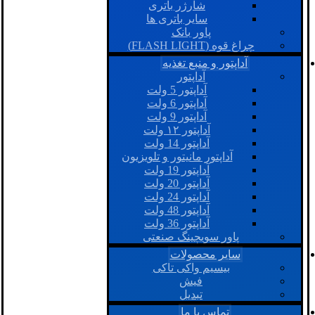
شارژر باتری
سایر باتری ها
پاور بانک
چراغ قوه (FLASH LIGHT)
آداپتور و منبع تغذیه
آداپتور
آداپتور 5 ولت
آداپتور 6 ولت
آداپتور 9 ولت
آداپتور ۱۲ ولت
آداپتور 14 ولت
آداپتور مانیتور و تلویزیون
آداپتور 19 ولت
آداپتور 20 ولت
آداپتور 24 ولت
آداپتور 48 ولت
آداپتور 36 ولت
پاور سویچینگ صنعتی
سایر محصولات
بیسیم واکی تاکی
فیش
تبدیل
تماس با ما