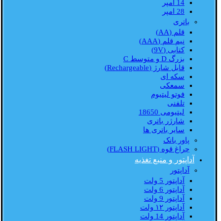
14 امپر
28 امپر
باتری
قلم (AA)
نیم قلم (AAA)
کتابی (9V)
بزرگ D و متوسط C
قابل شارژ (Rechargeable)
سکه ای
سمعکی
فوتو لیتیوم
تلفنی
لیتیومی 18650
شارژر باتری
سایر باتری ها
پاور بانک
چراغ قوه (FLASH LIGHT)
آداپتور و منبع تغذیه
آداپتور
آداپتور 5 ولت
آداپتور 6 ولت
آداپتور 9 ولت
آداپتور ۱۲ ولت
آداپتور 14 ولت