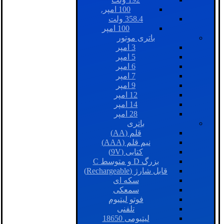
100 امپر.
358.4 ولت
100 امپر
باتری موتور
3 امپر
5 امپر
6 امپر
7 امپر
9 امپر
12 امپر
14 امپر
28 امپر
باتری
قلم (AA)
نیم قلم (AAA)
کتابی (9V)
بزرگ D و متوسط C
قابل شارژ (Rechargeable)
سکه ای
سمعکی
فوتو لیتیوم
تلفنی
لیتیومی 18650