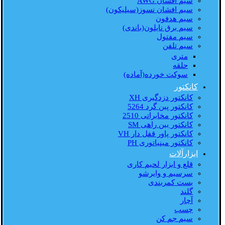
سیم افشان AWG
سیم افشان نسوز(سیلیکون)
سیم هدفون
سیم برق نایلون(باندی)
سیم مفتول
سیم تلفن
متری
حلقه
سوکت خورده(آماده)
کانکتور
کانکتور دزدگیری XH
کانکتور پین گرد 5264
کانکتور مخابراتی 2510
کانکتور بین راهی SM
کانکتور پاور قفل دار VH
کانکتور مینیاتوری PH
ابزارآلات
قلع و ابزار لحیم کاری
سرسیم و وایرشو
بست کمربندی
گلند
آچار
چسب
سیم جم کن