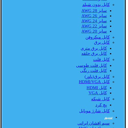
کابل بدون شیلد
سایز AWG 28
سایز AWG 26
سایز AWG 24
سایز AWG 22
سایز AWG 20
کابل میکروفن
کابل برق
کابل برق متری
کابل برق حلقه
کابل فلت
کابل فلت طوسی
کابل فلت رنگی
کابل برق(پاور)
کابل HDMI/VGA
کابل HDMI
کابل VGA
کابل شبکه
پچ کرد
کابل شارژ موبایل
سیم
سیم افشان ایرانی