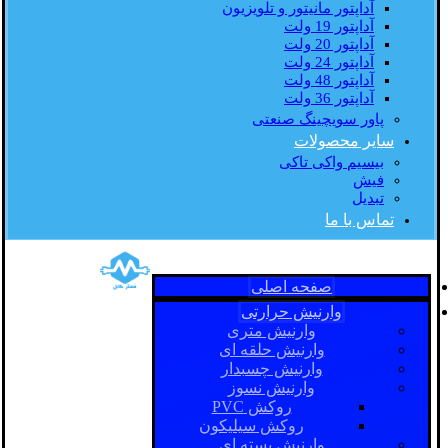
آداپتور مانیتور و تلویزیون
آداپتور 19 ولت
آداپتور 20 ولت
آداپتور 24 ولت
آداپتور 48 ولت
آداپتور 36 ولت
پاور سویچینگ صنعتی
سایر محصولات
بیسیم واکی تاکی
فیش
تبدیل
تماس با ما
صفحه اصلی
وارنیش حرارتی
وارنیش متری
وارنیش حلقه ای
وارنیش چسبدار
وارنیش نسوز
روکش PVC
روکش سیلیکون
وارنیش بسته ای