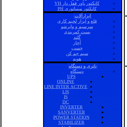
کانکتور پاور قفل دار VH
کانکتور مینیاتوری PH
ابزارآلات
قلع و ابزار لحیم کاری
سرسیم و وایرشو
بست کمربندی
گلند
آچار
چسب
سیم جم کن
هویه
باتری و دستگاه
دستگاه
UPS
ONLINE
LINE INTER ACTIVE
LIS
IS
DC
INVERTER
SANVERTER
POWER STATION
STABILIZER