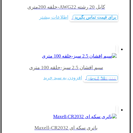
کابل 20 رشته AWG22-حلقه 200متری
اطلاعات بیشتر
برای قیمت تماس بگیرید
سیم افشان 2.5 سبز-حلقه 100 متری
افزودن به سبد خرید
۶,۹۵۰,۰۰۰
تومان
باتری سکه ای Maxell-CR2032