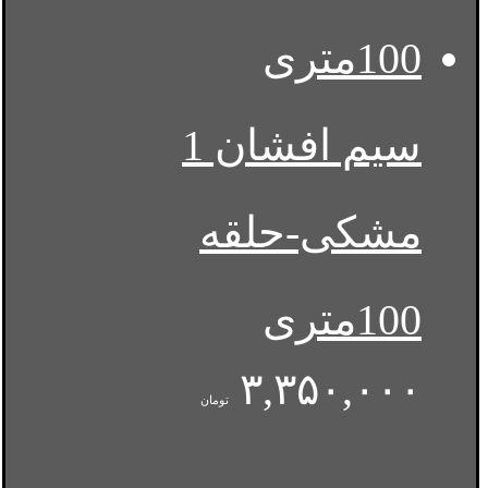
سیم افشان 1
مشکی-حلقه
100متری
۳,۳۵۰,۰۰۰
تومان