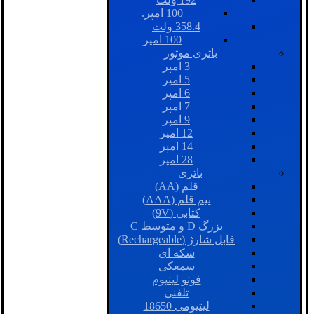
100 امپر.
358.4 ولت
100 امپر
باتری موتور
3 امپر
5 امپر
6 امپر
7 امپر
9 امپر
12 امپر
14 امپر
28 امپر
باتری
قلم (AA)
نیم قلم (AAA)
کتابی (9V)
بزرگ D و متوسط C
قابل شارژ (Rechargeable)
سکه ای
سمعکی
فوتو لیتیوم
تلفنی
لیتیومی 18650