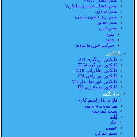
سیم افشان AWG
سیم افشان نسوز(سیلیکون)
سیم هدفون
سیم برق نایلون(باندی)
سیم مفتول
سیم تلفن
متری
حلقه
سوکت خورده(آماده)
کانکتور
کانکتور دزدگیری XH
کانکتور پین گرد 5264
کانکتور مخابراتی 2510
کانکتور بین راهی SM
کانکتور پاور قفل دار VH
کانکتور مینیاتوری PH
ابزارآلات
قلع و ابزار لحیم کاری
سرسیم و وایرشو
بست کمربندی
گلند
آچار
چسب
سیم جم کن