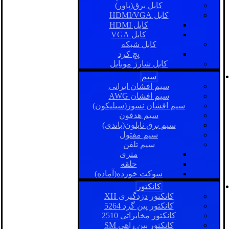
کابل برق(پاور)
کابل HDMI/VGA
کابل HDMI
کابل VGA
کابل شبکه
پچ کرد
کابل شارژ موبایل
سیم
سیم افشان ایرانی
سیم افشان AWG
سیم افشان نسوز(سیلیکون)
سیم هدفون
سیم برق نایلون(باندی)
سیم مفتول
سیم تلفن
متری
حلقه
سوکت خورده(آماده)
کانکتور
کانکتور دزدگیری XH
کانکتور پین گرد 5264
کانکتور مخابراتی 2510
کانکتور بین راهی SM