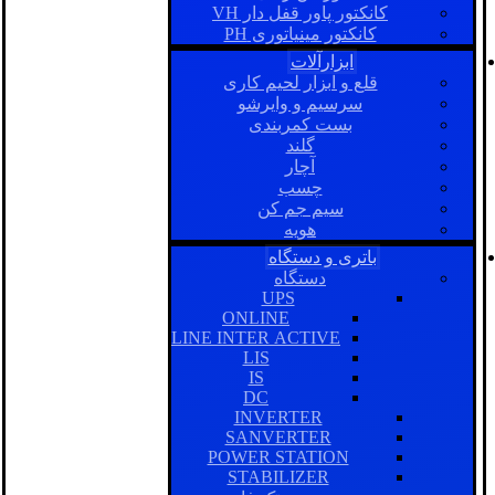
کانکتور پاور قفل دار VH
کانکتور مینیاتوری PH
ابزارآلات
قلع و ابزار لحیم کاری
سرسیم و وایرشو
بست کمربندی
گلند
آچار
چسب
سیم جم کن
هویه
باتری و دستگاه
دستگاه
UPS
ONLINE
LINE INTER ACTIVE
LIS
IS
DC
INVERTER
SANVERTER
POWER STATION
STABILIZER