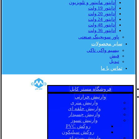
آداپتور مانیتور و تلویزیون
آداپتور 19 ولت
آداپتور 20 ولت
آداپتور 24 ولت
آداپتور 48 ولت
آداپتور 36 ولت
پاور سویچینگ صنعتی
سایر محصولات
بیسیم واکی تاکی
فیش
تبدیل
تماس با ما
فروشگاه مستر کابل
وارنیش حرارتی
وارنیش متری
وارنیش حلقه ای
وارنیش چسبدار
وارنیش نسوز
روکش PVC
روکش سیلیکون
وارنیش بسته ای