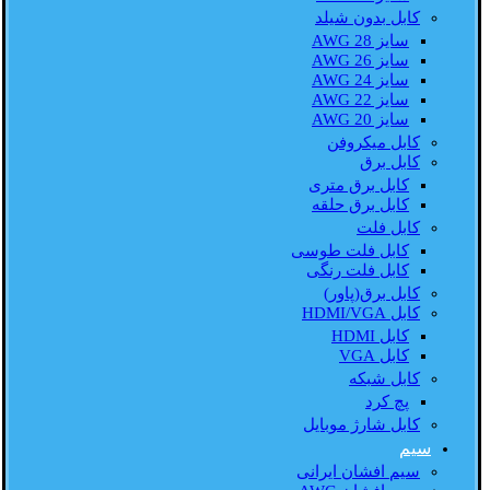
کابل بدون شیلد
سایز AWG 28
سایز AWG 26
سایز AWG 24
سایز AWG 22
سایز AWG 20
کابل میکروفن
کابل برق
کابل برق متری
کابل برق حلقه
کابل فلت
کابل فلت طوسی
کابل فلت رنگی
کابل برق(پاور)
کابل HDMI/VGA
کابل HDMI
کابل VGA
کابل شبکه
پچ کرد
کابل شارژ موبایل
سیم
سیم افشان ایرانی