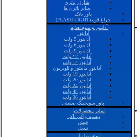
شارژر باتری
سایر باتری ها
پاور بانک
چراغ قوه (FLASH LIGHT)
آداپتور و منبع تغذیه
آداپتور
آداپتور 5 ولت
آداپتور 6 ولت
آداپتور 9 ولت
آداپتور ۱۲ ولت
آداپتور 14 ولت
آداپتور مانیتور و تلویزیون
آداپتور 19 ولت
آداپتور 20 ولت
آداپتور 24 ولت
آداپتور 48 ولت
آداپتور 36 ولت
پاور سویچینگ صنعتی
سایر محصولات
بیسیم واکی تاکی
فیش
تبدیل
تماس با ما