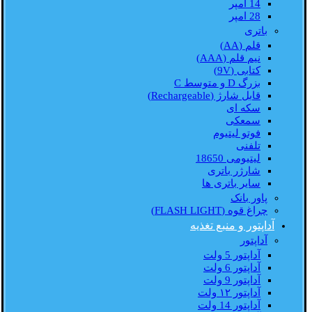
14 امپر
28 امپر
باتری
قلم (AA)
نیم قلم (AAA)
کتابی (9V)
بزرگ D و متوسط C
قابل شارژ (Rechargeable)
سکه ای
سمعکی
فوتو لیتیوم
تلفنی
لیتیومی 18650
شارژر باتری
سایر باتری ها
پاور بانک
چراغ قوه (FLASH LIGHT)
آداپتور و منبع تغذیه
آداپتور
آداپتور 5 ولت
آداپتور 6 ولت
آداپتور 9 ولت
آداپتور ۱۲ ولت
آداپتور 14 ولت