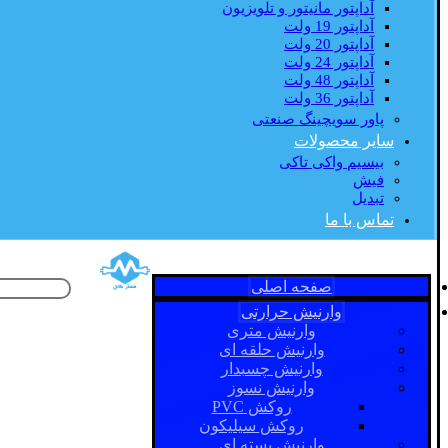
آداپتور مانیتور و تلویزیون
آداپتور 19 ولت
آداپتور 20 ولت
آداپتور 24 ولت
آداپتور 48 ولت
آداپتور 36 ولت
پاور سویچینگ صنعتی
سایر محصولات
بیسیم واکی تاکی
فیش
تبدیل
تماس با ما
صفحه اصلی
وارنیش حرارتی
وارنیش متری
وارنیش حلقه ای
وارنیش چسبدار
وارنیش نسوز
روکش PVC
روکش سیلیکون
وارنیش بسته ای