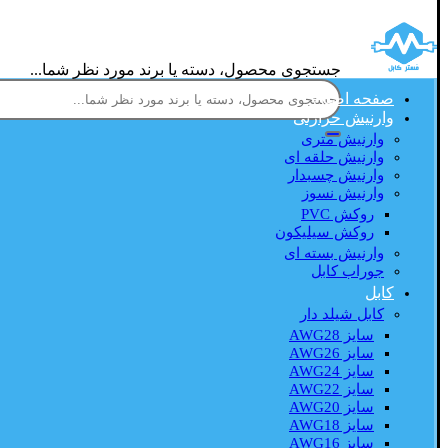
جستجوی محصول، دسته یا برند مورد نظر شما...
صفحه اصلی
وارنیش حرارتی
وارنیش متری
وارنیش حلقه ای
وارنیش چسبدار
وارنیش نسوز
روکش PVC
روکش سیلیکون
وارنیش بسته ای
جوراب کابل
کابل
کابل شیلد دار
سایز AWG28
سایز AWG26
سایز AWG24
سایز AWG22
سایز AWG20
سایز AWG18
سایز AWG16