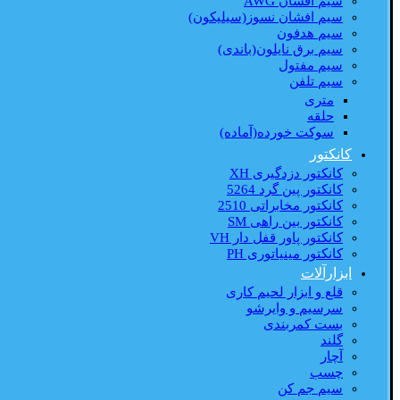
سیم افشان AWG
سیم افشان نسوز(سیلیکون)
سیم هدفون
سیم برق نایلون(باندی)
سیم مفتول
سیم تلفن
متری
حلقه
سوکت خورده(آماده)
کانکتور
کانکتور دزدگیری XH
کانکتور پین گرد 5264
کانکتور مخابراتی 2510
کانکتور بین راهی SM
کانکتور پاور قفل دار VH
کانکتور مینیاتوری PH
ابزارآلات
قلع و ابزار لحیم کاری
سرسیم و وایرشو
بست کمربندی
گلند
آچار
چسب
سیم جم کن