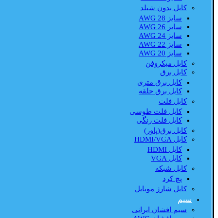
کابل بدون شیلد
سایز AWG 28
سایز AWG 26
سایز AWG 24
سایز AWG 22
سایز AWG 20
کابل میکروفن
کابل برق
کابل برق متری
کابل برق حلقه
کابل فلت
کابل فلت طوسی
کابل فلت رنگی
کابل برق(پاور)
کابل HDMI/VGA
کابل HDMI
کابل VGA
کابل شبکه
پچ کرد
کابل شارژ موبایل
سیم
سیم افشان ایرانی