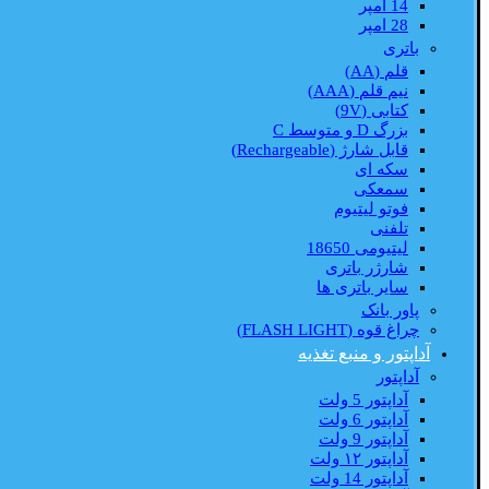
14 امپر
28 امپر
باتری
قلم (AA)
نیم قلم (AAA)
کتابی (9V)
بزرگ D و متوسط C
قابل شارژ (Rechargeable)
سکه ای
سمعکی
فوتو لیتیوم
تلفنی
لیتیومی 18650
شارژر باتری
سایر باتری ها
پاور بانک
چراغ قوه (FLASH LIGHT)
آداپتور و منبع تغذیه
آداپتور
آداپتور 5 ولت
آداپتور 6 ولت
آداپتور 9 ولت
آداپتور ۱۲ ولت
آداپتور 14 ولت