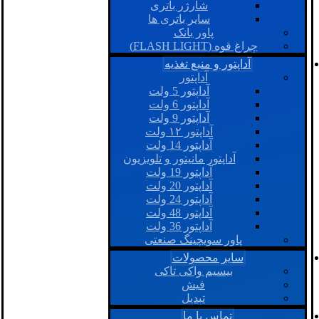
شارژر باتری
سایر باتری ها
پاور بانک
چراغ قوه (FLASH LIGHT)
آداپتور و منبع تغذیه
آداپتور
آداپتور 5 ولت
آداپتور 6 ولت
آداپتور 9 ولت
آداپتور ۱۲ ولت
آداپتور 14 ولت
آداپتور مانیتور و تلویزیون
آداپتور 19 ولت
آداپتور 20 ولت
آداپتور 24 ولت
آداپتور 48 ولت
آداپتور 36 ولت
پاور سویچینگ صنعتی
سایر محصولات
بیسیم واکی تاکی
فیش
تبدیل
تماس با ما