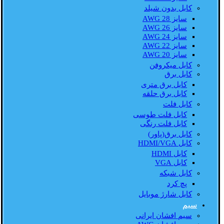
کابل بدون شیلد
سایز AWG 28
سایز AWG 26
سایز AWG 24
سایز AWG 22
سایز AWG 20
کابل میکروفن
کابل برق
کابل برق متری
کابل برق حلقه
کابل فلت
کابل فلت طوسی
کابل فلت رنگی
کابل برق(پاور)
کابل HDMI/VGA
کابل HDMI
کابل VGA
کابل شبکه
پچ کرد
کابل شارژ موبایل
سیم
سیم افشان ایرانی