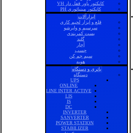
کانکتور پاور قفل دار VH
کانکتور مینیاتوری PH
ابزارآلات
قلع و ابزار لحیم کاری
سرسیم و وایرشو
بست کمربندی
گلند
آچار
چسب
سیم جم کن
هویه
باتری و دستگاه
دستگاه
UPS
ONLINE
LINE INTER ACTIVE
LIS
IS
DC
INVERTER
SANVERTER
POWER STATION
STABILIZER