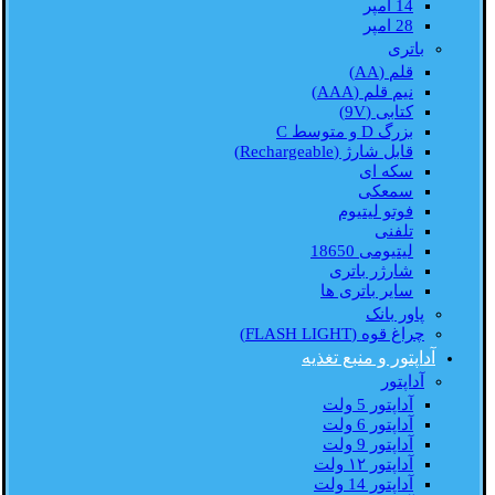
14 امپر
28 امپر
باتری
قلم (AA)
نیم قلم (AAA)
کتابی (9V)
بزرگ D و متوسط C
قابل شارژ (Rechargeable)
سکه ای
سمعکی
فوتو لیتیوم
تلفنی
لیتیومی 18650
شارژر باتری
سایر باتری ها
پاور بانک
چراغ قوه (FLASH LIGHT)
آداپتور و منبع تغذیه
آداپتور
آداپتور 5 ولت
آداپتور 6 ولت
آداپتور 9 ولت
آداپتور ۱۲ ولت
آداپتور 14 ولت