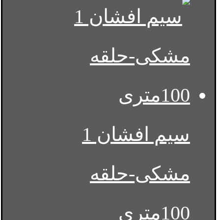
سیم افشان 1
مشکی-حلقه
100متری