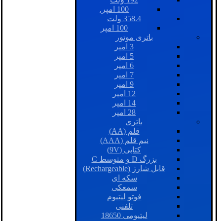
100 امپر.
358.4 ولت
100 امپر
باتری موتور
3 امپر
5 امپر
6 امپر
7 امپر
9 امپر
12 امپر
14 امپر
28 امپر
باتری
قلم (AA)
نیم قلم (AAA)
کتابی (9V)
بزرگ D و متوسط C
قابل شارژ (Rechargeable)
سکه ای
سمعکی
فوتو لیتیوم
تلفنی
لیتیومی 18650