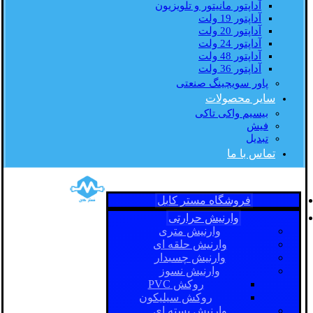
آداپتور مانیتور و تلویزیون
آداپتور 19 ولت
آداپتور 20 ولت
آداپتور 24 ولت
آداپتور 48 ولت
آداپتور 36 ولت
پاور سویچینگ صنعتی
سایر محصولات
بیسیم واکی تاکی
فیش
تبدیل
تماس با ما
فروشگاه مستر کابل
وارنیش حرارتی
وارنیش متری
وارنیش حلقه ای
وارنیش چسبدار
وارنیش نسوز
روکش PVC
روکش سیلیکون
وارنیش بسته ای