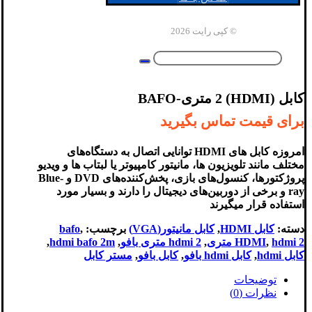
© کپی رایت 2026
کابل (HDMI) 2 متری-BAFO
برای قیمت تماس بگیرید
امروزه کابل های HDMI توانایی اتصال به دستگاه‌های
مختلف مانند تلویزیون ها، مانیتور کامپیوتر یا لبتاب ها و ویدیو
پروژکتورها، کنسول‌های بازی، پخش‌کننده‌های DVD و Blue-
ray و برخی از دوربین‌های دیجیتال را دارند و بسیار مورد
استفاده قرار میگیرند
دسته:
کابل HDMI
,
کابل مانیتور(VGA)
برچسب:
,
bafo
hdmi 2 متری
,
HDMI
,
hdmi 2 متری بافو
,
hdmi bafo 2m
,
کابل hdmi
,
کابل hdmi بافو
,
کابل بافو
,
مستر کابل
توضیحات
نظرات (0)