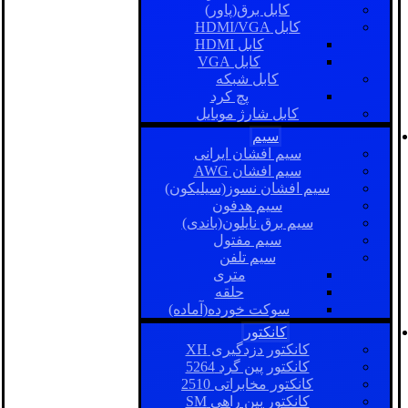
کابل برق(پاور)
کابل HDMI/VGA
کابل HDMI
کابل VGA
کابل شبکه
پچ کرد
کابل شارژ موبایل
سیم
سیم افشان ایرانی
سیم افشان AWG
سیم افشان نسوز(سیلیکون)
سیم هدفون
سیم برق نایلون(باندی)
سیم مفتول
سیم تلفن
متری
حلقه
سوکت خورده(آماده)
کانکتور
کانکتور دزدگیری XH
کانکتور پین گرد 5264
کانکتور مخابراتی 2510
کانکتور بین راهی SM