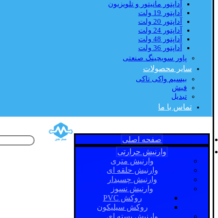
آداپتور مانیتور و تلویزیون
آداپتور 19 ولت
آداپتور 20 ولت
آداپتور 24 ولت
آداپتور 48 ولت
آداپتور 36 ولت
پاور سویچینگ صنعتی
سایر محصولات
بیسیم واکی تاکی
فیش
تبدیل
تماس با ما
صفحه اصلی
وارنیش حرارتی
وارنیش متری
وارنیش حلقه ای
وارنیش چسبدار
وارنیش نسوز
روکش PVC
روکش سیلیکون
وارنیش بسته ای