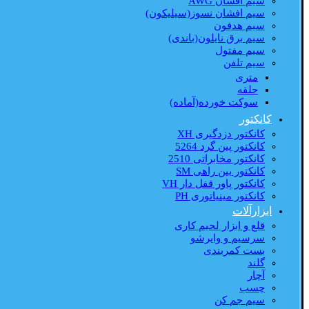
سیم افشان AWG
سیم افشان نسوز(سیلیکون)
سیم هدفون
سیم برق نایلون(باندی)
سیم مفتول
سیم تلفن
متری
حلقه
سوکت خورده(آماده)
کانکتور
کانکتور دزدگیری XH
کانکتور پین گرد 5264
کانکتور مخابراتی 2510
کانکتور بین راهی SM
کانکتور پاور قفل دار VH
کانکتور مینیاتوری PH
ابزارآلات
قلع و ابزار لحیم کاری
سرسیم و وایرشو
بست کمربندی
گلند
آچار
چسب
سیم جم کن