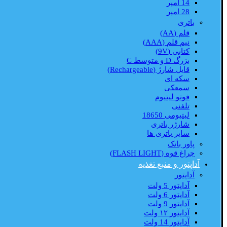
14 امپر
28 امپر
باتری
قلم (AA)
نیم قلم (AAA)
کتابی (9V)
بزرگ D و متوسط C
قابل شارژ (Rechargeable)
سکه ای
سمعکی
فوتو لیتیوم
تلفنی
لیتیومی 18650
شارژر باتری
سایر باتری ها
پاور بانک
چراغ قوه (FLASH LIGHT)
آداپتور و منبع تغذیه
آداپتور
آداپتور 5 ولت
آداپتور 6 ولت
آداپتور 9 ولت
آداپتور ۱۲ ولت
آداپتور 14 ولت