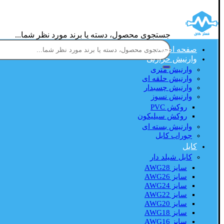
جستجوی محصول، دسته یا برند مورد نظر شما...
صفحه اصلی
وارنیش حرارتی
وارنیش متری
وارنیش حلقه ای
وارنیش چسبدار
وارنیش نسوز
روکش PVC
روکش سیلیکون
وارنیش بسته ای
جوراب کابل
کابل
کابل شیلد دار
سایز AWG28
سایز AWG26
سایز AWG24
سایز AWG22
سایز AWG20
سایز AWG18
سایز AWG16