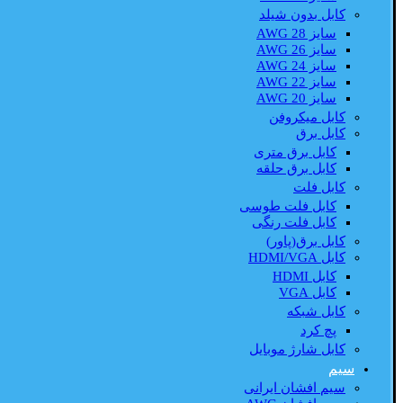
کابل بدون شیلد
سایز AWG 28
سایز AWG 26
سایز AWG 24
سایز AWG 22
سایز AWG 20
کابل میکروفن
کابل برق
کابل برق متری
کابل برق حلقه
کابل فلت
کابل فلت طوسی
کابل فلت رنگی
کابل برق(پاور)
کابل HDMI/VGA
کابل HDMI
کابل VGA
کابل شبکه
پچ کرد
کابل شارژ موبایل
سیم
سیم افشان ایرانی