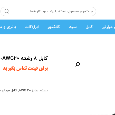
حرارتی
کابل
سیم
کانکتور
ابزارآلات
باتری و د
کابل 8 رشته AWG20-یک متر
undefined
برای قیمت تماس بگیرید
دسته:
سایز AWG 20
,
کابل فرمان 