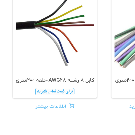
کابل 8 رشته AWG28-حلقه 200متری
برای قیمت تماس بگیرید
ید
اطلاعات بیشتر