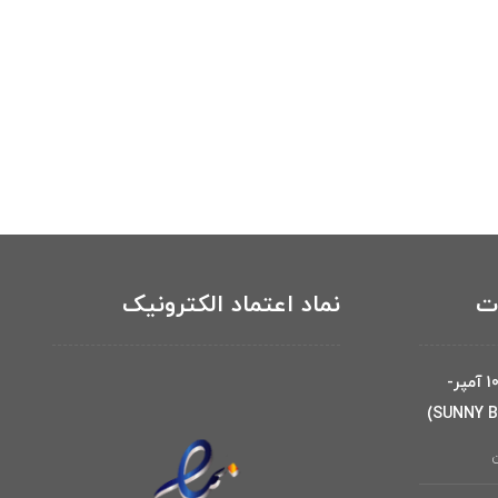
ات
نماد اعتماد الکترونیک
باتری 12 ولت 100 آمپر-
ن