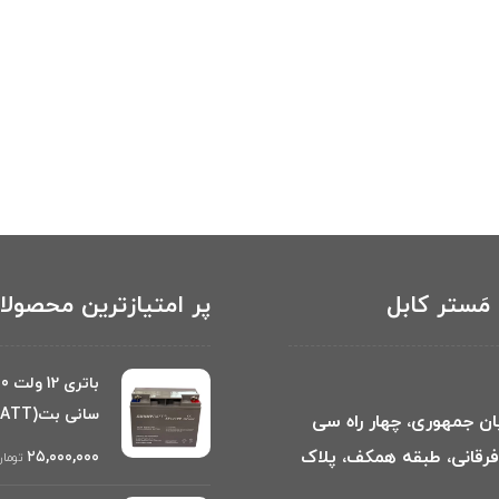
مَستر کابل
پر امتیازترین محصول
سانی بت(SUNNY BATT)
بان جمهوری، چهار راه سی
 فرقانی، طبقه همکف، پلاک
۲۵,۰۰۰,۰۰۰
توما