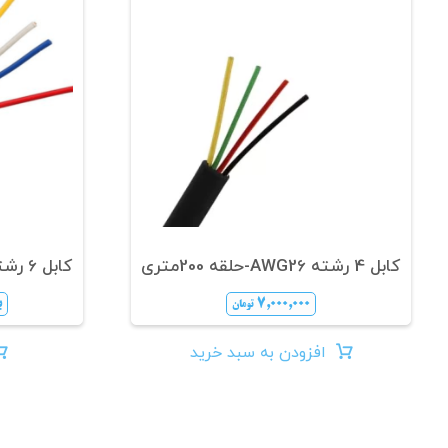
کابل 4 رشته AWG26-حلقه 200متری
کابل 6 رشته AWG28-حلقه 200متری
۷,۰۰۰,۰۰۰
ب
تومان
افزودن به سبد خرید