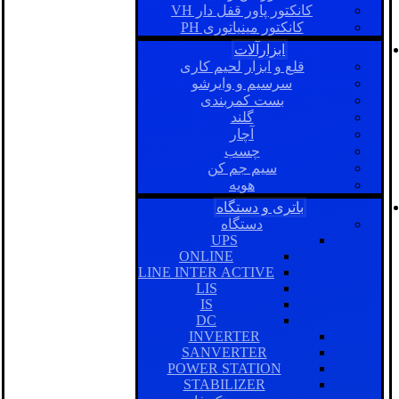
کانکتور پاور قفل دار VH
کانکتور مینیاتوری PH
ابزارآلات
قلع و ابزار لحیم کاری
سرسیم و وایرشو
بست کمربندی
گلند
آچار
چسب
سیم جم کن
هویه
باتری و دستگاه
دستگاه
UPS
ONLINE
LINE INTER ACTIVE
LIS
IS
DC
INVERTER
SANVERTER
POWER STATION
STABILIZER