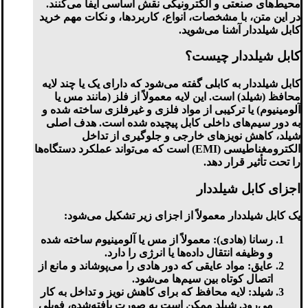
محیط‌های صنعتی و الکترونیکی نقش اساسی ایفا می‌کنند.
در این متن، با مشخصات، انواع، کاربردها، و نکات مهم خرید
کابل شیلددار آشنا می‌شوید.
کابل شیلددار چیست؟
کابل شیلددار به کابلی گفته می‌شود که دارای یک یا چند لایه
محافظ (شیلد) است. این لایه معمولاً از فلز (مانند مس یا
آلومینیوم) یا ترکیبی از مواد فلزی و غیر‌فلزی ساخته شده و
به دور سیم‌های داخلی کابل پیچیده شده است. هدف اصلی
شیلد، کاهش نویزهای خارجی و جلوگیری از تداخل
الکترومغناطیسی (EMI) است که می‌تواند عملکرد دستگاه‌ها
را تحت تأثیر قرار دهد.
اجزای کابل شیلددار
یک کابل شیلددار معمولاً از اجزای زیر تشکیل می‌شود:
رسانا (هادی)
: معمولاً از مس یا آلومینیوم ساخته شده
و وظیفه انتقال داده‌ها یا انرژی را دارد.
عایق
: مواد عایقی که دور هادی را می‌پوشاند و مانع از
اتصال کوتاه بین سیم‌ها می‌شود.
شیلد
: لایه محافظ که برای کاهش نویز و تداخل به کار
می‌رود. شیلد ممکن است به صورت بافته‌شده، فویلی