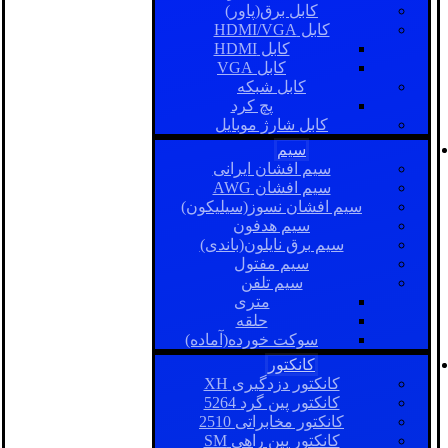
کابل برق(پاور)
کابل HDMI/VGA
کابل HDMI
کابل VGA
کابل شبکه
پچ کرد
کابل شارژ موبایل
سیم
سیم افشان ایرانی
سیم افشان AWG
سیم افشان نسوز(سیلیکون)
سیم هدفون
سیم برق نایلون(باندی)
سیم مفتول
سیم تلفن
متری
حلقه
سوکت خورده(آماده)
کانکتور
کانکتور دزدگیری XH
کانکتور پین گرد 5264
کانکتور مخابراتی 2510
کانکتور بین راهی SM