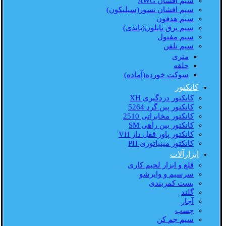
سیم افشان AWG
سیم افشان نسوز(سیلیکون)
سیم هدفون
سیم برق نایلون(باندی)
سیم مفتول
سیم تلفن
متری
حلقه
سوکت خورده(آماده)
کانکتور
کانکتور دزدگیری XH
کانکتور پین گرد 5264
کانکتور مخابراتی 2510
کانکتور بین راهی SM
کانکتور پاور قفل دار VH
کانکتور مینیاتوری PH
ابزارآلات
قلع و ابزار لحیم کاری
سرسیم و وایرشو
بست کمربندی
گلند
آچار
چسب
سیم جم کن