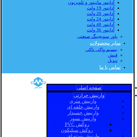
آداپتور مانیتور و تلویزیون
آداپتور 19 ولت
آداپتور 20 ولت
آداپتور 24 ولت
آداپتور 48 ولت
آداپتور 36 ولت
پاور سویچینگ صنعتی
سایر محصولات
بیسیم واکی تاکی
فیش
تبدیل
تماس با ما
صفحه اصلی
وارنیش حرارتی
وارنیش متری
وارنیش حلقه ای
وارنیش چسبدار
وارنیش نسوز
روکش PVC
روکش سیلیکون
وارنیش بسته ای