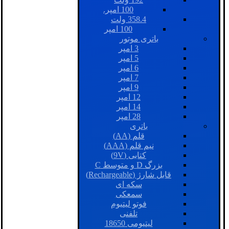
100 امپر.
358.4 ولت
100 امپر
باتری موتور
3 امپر
5 امپر
6 امپر
7 امپر
9 امپر
12 امپر
14 امپر
28 امپر
باتری
قلم (AA)
نیم قلم (AAA)
کتابی (9V)
بزرگ D و متوسط C
قابل شارژ (Rechargeable)
سکه ای
سمعکی
فوتو لیتیوم
تلفنی
لیتیومی 18650