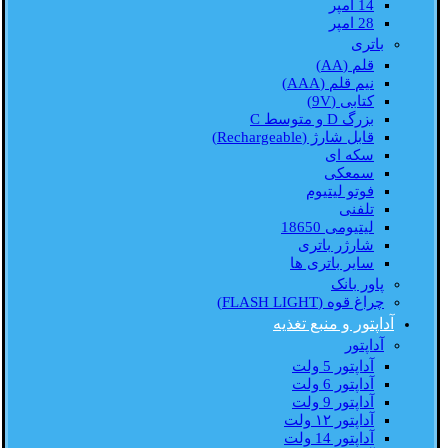
14 امپر
28 امپر
باتری
قلم (AA)
نیم قلم (AAA)
کتابی (9V)
بزرگ D و متوسط C
قابل شارژ (Rechargeable)
سکه ای
سمعکی
فوتو لیتیوم
تلفنی
لیتیومی 18650
شارژر باتری
سایر باتری ها
پاور بانک
چراغ قوه (FLASH LIGHT)
آداپتور و منبع تغذیه
آداپتور
آداپتور 5 ولت
آداپتور 6 ولت
آداپتور 9 ولت
آداپتور ۱۲ ولت
آداپتور 14 ولت