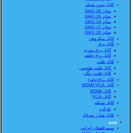
کابل بدون شیلد
سایز AWG 28
سایز AWG 26
سایز AWG 24
سایز AWG 22
سایز AWG 20
کابل میکروفن
کابل برق
کابل برق متری
کابل برق حلقه
کابل فلت
کابل فلت طوسی
کابل فلت رنگی
کابل برق(پاور)
کابل HDMI/VGA
کابل HDMI
کابل VGA
کابل شبکه
پچ کرد
کابل شارژ موبایل
سیم
سیم افشان ایرانی