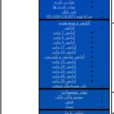
شارژر باتری
سایر باتری ها
پاور بانک
چراغ قوه (FLASH LIGHT)
آداپتور و منبع تغذیه
آداپتور
آداپتور 5 ولت
آداپتور 6 ولت
آداپتور 9 ولت
آداپتور ۱۲ ولت
آداپتور 14 ولت
آداپتور مانیتور و تلویزیون
آداپتور 19 ولت
آداپتور 20 ولت
آداپتور 24 ولت
آداپتور 48 ولت
آداپتور 36 ولت
پاور سویچینگ صنعتی
سایر محصولات
بیسیم واکی تاکی
فیش
تبدیل
تماس با ما