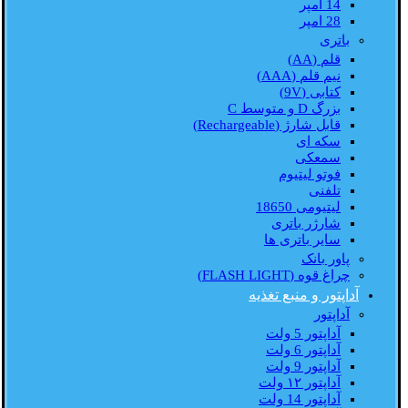
14 امپر
28 امپر
باتری
قلم (AA)
نیم قلم (AAA)
کتابی (9V)
بزرگ D و متوسط C
قابل شارژ (Rechargeable)
سکه ای
سمعکی
فوتو لیتیوم
تلفنی
لیتیومی 18650
شارژر باتری
سایر باتری ها
پاور بانک
چراغ قوه (FLASH LIGHT)
آداپتور و منبع تغذیه
آداپتور
آداپتور 5 ولت
آداپتور 6 ولت
آداپتور 9 ولت
آداپتور ۱۲ ولت
آداپتور 14 ولت