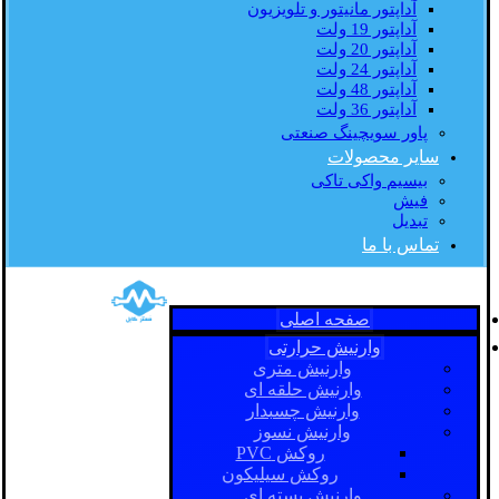
آداپتور مانیتور و تلویزیون
آداپتور 19 ولت
آداپتور 20 ولت
آداپتور 24 ولت
آداپتور 48 ولت
آداپتور 36 ولت
پاور سویچینگ صنعتی
سایر محصولات
بیسیم واکی تاکی
فیش
تبدیل
تماس با ما
صفحه اصلی
وارنیش حرارتی
وارنیش متری
وارنیش حلقه ای
وارنیش چسبدار
وارنیش نسوز
روکش PVC
روکش سیلیکون
وارنیش بسته ای