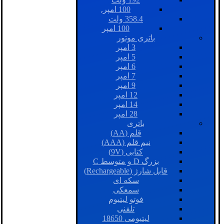
100 امپر.
358.4 ولت
100 امپر
باتری موتور
3 امپر
5 امپر
6 امپر
7 امپر
9 امپر
12 امپر
14 امپر
28 امپر
باتری
قلم (AA)
نیم قلم (AAA)
کتابی (9V)
بزرگ D و متوسط C
قابل شارژ (Rechargeable)
سکه ای
سمعکی
فوتو لیتیوم
تلفنی
لیتیومی 18650