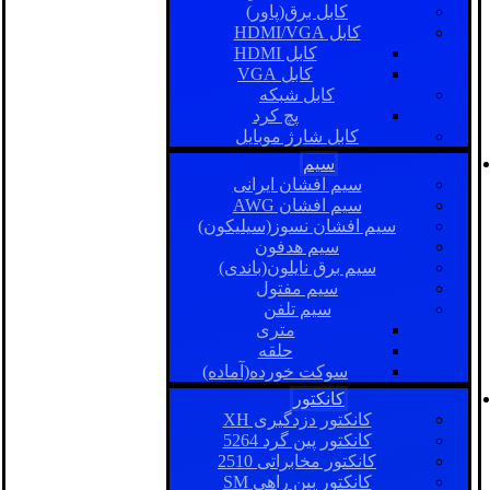
کابل برق(پاور)
کابل HDMI/VGA
کابل HDMI
کابل VGA
کابل شبکه
پچ کرد
کابل شارژ موبایل
سیم
سیم افشان ایرانی
سیم افشان AWG
سیم افشان نسوز(سیلیکون)
سیم هدفون
سیم برق نایلون(باندی)
سیم مفتول
سیم تلفن
متری
حلقه
سوکت خورده(آماده)
کانکتور
کانکتور دزدگیری XH
کانکتور پین گرد 5264
کانکتور مخابراتی 2510
کانکتور بین راهی SM