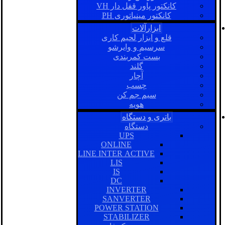
کانکتور پاور قفل دار VH
کانکتور مینیاتوری PH
ابزارآلات
قلع و ابزار لحیم کاری
سرسیم و وایرشو
بست کمربندی
گلند
آچار
چسب
سیم جم کن
هویه
باتری و دستگاه
دستگاه
UPS
ONLINE
LINE INTER ACTIVE
LIS
IS
DC
INVERTER
SANVERTER
POWER STATION
STABILIZER