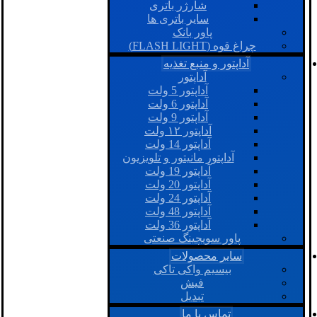
شارژر باتری
سایر باتری ها
پاور بانک
چراغ قوه (FLASH LIGHT)
آداپتور و منبع تغذیه
آداپتور
آداپتور 5 ولت
آداپتور 6 ولت
آداپتور 9 ولت
آداپتور ۱۲ ولت
آداپتور 14 ولت
آداپتور مانیتور و تلویزیون
آداپتور 19 ولت
آداپتور 20 ولت
آداپتور 24 ولت
آداپتور 48 ولت
آداپتور 36 ولت
پاور سویچینگ صنعتی
سایر محصولات
بیسیم واکی تاکی
فیش
تبدیل
تماس با ما