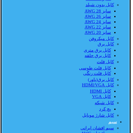
کابل بدون شیلد
سایز AWG 28
سایز AWG 26
سایز AWG 24
سایز AWG 22
سایز AWG 20
کابل میکروفن
کابل برق
کابل برق متری
کابل برق حلقه
کابل فلت
کابل فلت طوسی
کابل فلت رنگی
کابل برق(پاور)
کابل HDMI/VGA
کابل HDMI
کابل VGA
کابل شبکه
پچ کرد
کابل شارژ موبایل
سیم
سیم افشان ایرانی