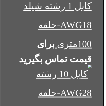
کابل 1 رشته شیلد
AWG18-حلقه
100متری
برای
قیمت تماس بگیرید