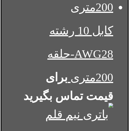
کابل 10 رشته
AWG28-حلقه
200متری
برای
قیمت تماس بگیرید