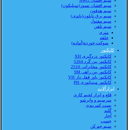
سیم افشان AWG
سیم افشان نسوز(سیلیکون)
سیم هدفون
سیم برق نایلون(باندی)
سیم مفتول
سیم تلفن
متری
حلقه
سوکت خورده(آماده)
کانکتور
کانکتور دزدگیری XH
کانکتور پین گرد 5264
کانکتور مخابراتی 2510
کانکتور بین راهی SM
کانکتور پاور قفل دار VH
کانکتور مینیاتوری PH
ابزارآلات
قلع و ابزار لحیم کاری
سرسیم و وایرشو
بست کمربندی
گلند
آچار
چسب
سیم جم کن