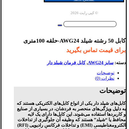
© کپی رایت 2026
کابل 50 رشته شیلد AWG24-حلقه 100متری
برای قیمت تماس بگیرید
دسته:
سایز AWG24
,
کابل فرمان شیلد دار
توضیحات
نظرات (0)
توضیحات
کابل‌های شیلد دار یکی از انواع کابل‌های الکتریکی هستند که
به دلیل ویژگی‌های منحصر به فردشان، در بسیاری از صنایع
و کاربردها استفاده می‌شوند. این کابل‌ها دارای یک لایه
محافظ یا “شیلد” هستند که وظیفه آن جلوگیری از تداخلات
الکترومغناطیسی (EMI) و تداخلات فرکانس رادیویی (RFI)