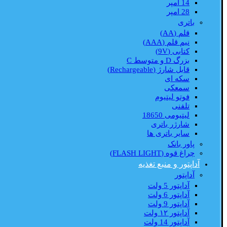
14 امپر
28 امپر
باتری
قلم (AA)
نیم قلم (AAA)
کتابی (9V)
بزرگ D و متوسط C
قابل شارژ (Rechargeable)
سکه ای
سمعکی
فوتو لیتیوم
تلفنی
لیتیومی 18650
شارژر باتری
سایر باتری ها
پاور بانک
چراغ قوه (FLASH LIGHT)
آداپتور و منبع تغذیه
آداپتور
آداپتور 5 ولت
آداپتور 6 ولت
آداپتور 9 ولت
آداپتور ۱۲ ولت
آداپتور 14 ولت