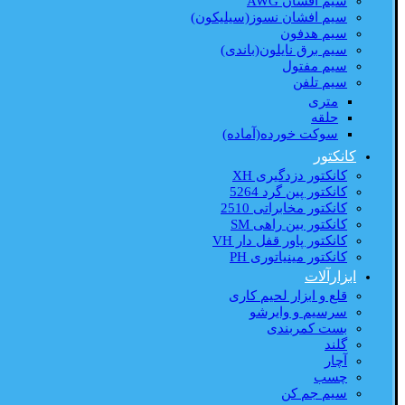
سیم افشان AWG
سیم افشان نسوز(سیلیکون)
سیم هدفون
سیم برق نایلون(باندی)
سیم مفتول
سیم تلفن
متری
حلقه
سوکت خورده(آماده)
کانکتور
کانکتور دزدگیری XH
کانکتور پین گرد 5264
کانکتور مخابراتی 2510
کانکتور بین راهی SM
کانکتور پاور قفل دار VH
کانکتور مینیاتوری PH
ابزارآلات
قلع و ابزار لحیم کاری
سرسیم و وایرشو
بست کمربندی
گلند
آچار
چسب
سیم جم کن