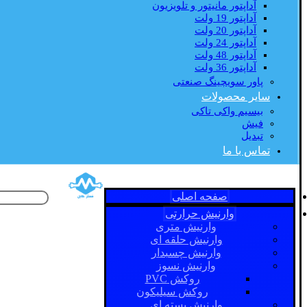
آداپتور مانیتور و تلویزیون
آداپتور 19 ولت
آداپتور 20 ولت
آداپتور 24 ولت
آداپتور 48 ولت
آداپتور 36 ولت
پاور سویچینگ صنعتی
سایر محصولات
بیسیم واکی تاکی
فیش
تبدیل
تماس با ما
صفحه اصلی
وارنیش حرارتی
وارنیش متری
وارنیش حلقه ای
وارنیش چسبدار
وارنیش نسوز
روکش PVC
روکش سیلیکون
وارنیش بسته ای