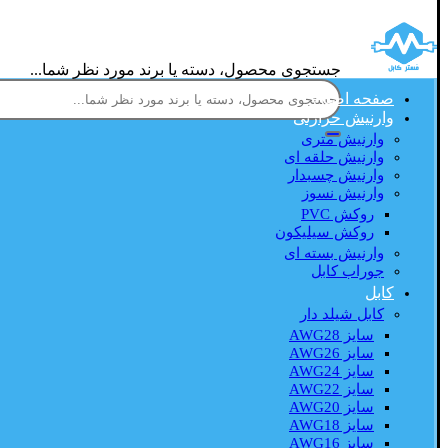
جستجوی محصول، دسته یا برند مورد نظر شما...
صفحه اصلی
وارنیش حرارتی
وارنیش متری
وارنیش حلقه ای
وارنیش چسبدار
وارنیش نسوز
روکش PVC
روکش سیلیکون
وارنیش بسته ای
جوراب کابل
کابل
کابل شیلد دار
سایز AWG28
سایز AWG26
سایز AWG24
سایز AWG22
سایز AWG20
سایز AWG18
سایز AWG16