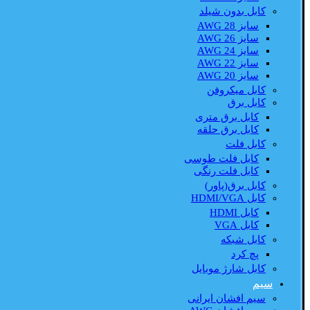
کابل بدون شیلد
سایز AWG 28
سایز AWG 26
سایز AWG 24
سایز AWG 22
سایز AWG 20
کابل میکروفن
کابل برق
کابل برق متری
کابل برق حلقه
کابل فلت
کابل فلت طوسی
کابل فلت رنگی
کابل برق(پاور)
کابل HDMI/VGA
کابل HDMI
کابل VGA
کابل شبکه
پچ کرد
کابل شارژ موبایل
سیم
سیم افشان ایرانی