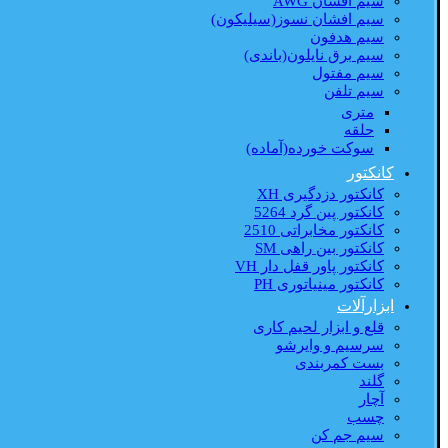
سیم افشان AWG
سیم افشان نسوز(سیلیکون)
سیم هدفون
سیم برق نایلون(باندی)
سیم مفتول
سیم تلفن
متری
حلقه
سوکت خورده(آماده)
کانکتور
کانکتور دزدگیری XH
کانکتور پین گرد 5264
کانکتور مخابراتی 2510
کانکتور بین راهی SM
کانکتور پاور قفل دار VH
کانکتور مینیاتوری PH
ابزارآلات
قلع و ابزار لحیم کاری
سرسیم و وایرشو
بست کمربندی
گلند
آچار
چسب
سیم جم کن