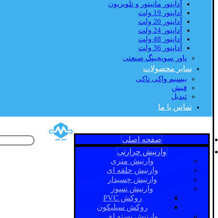
آداپتور مانیتور و تلویزیون
آداپتور 19 ولت
آداپتور 20 ولت
آداپتور 24 ولت
آداپتور 48 ولت
آداپتور 36 ولت
پاور سویچینگ صنعتی
سایر محصولات
بیسیم واکی تاکی
فیش
تبدیل
تماس با ما
صفحه اصلی
وارنیش حرارتی
وارنیش متری
وارنیش حلقه ای
وارنیش چسبدار
وارنیش نسوز
روکش PVC
روکش سیلیکون
وارنیش بسته ای