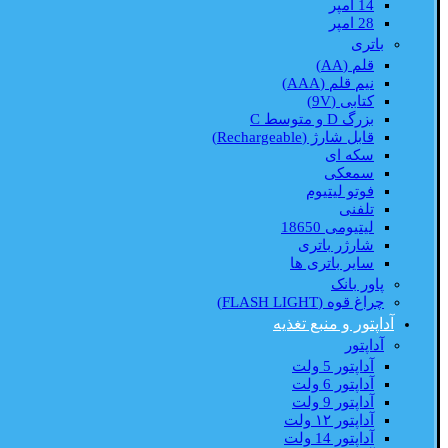
14 امپر
28 امپر
باتری
قلم (AA)
نیم قلم (AAA)
کتابی (9V)
بزرگ D و متوسط C
قابل شارژ (Rechargeable)
سکه ای
سمعکی
فوتو لیتیوم
تلفنی
لیتیومی 18650
شارژر باتری
سایر باتری ها
پاور بانک
چراغ قوه (FLASH LIGHT)
آداپتور و منبع تغذیه
آداپتور
آداپتور 5 ولت
آداپتور 6 ولت
آداپتور 9 ولت
آداپتور ۱۲ ولت
آداپتور 14 ولت