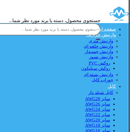
جستجوی محصول، دسته یا برند مورد نظر شما...
صفحه اصلی
وارنیش حرارتی
وارنیش متری
وارنیش حلقه ای
وارنیش چسبدار
وارنیش نسوز
روکش PVC
روکش سیلیکون
وارنیش بسته ای
جوراب کابل
کابل
کابل شیلد دار
سایز AWG28
سایز AWG26
سایز AWG24
سایز AWG22
سایز AWG20
سایز AWG18
سایز AWG16