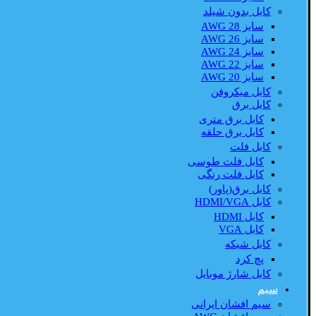
کابل بدون شیلد
سایز AWG 28
سایز AWG 26
سایز AWG 24
سایز AWG 22
سایز AWG 20
کابل میکروفن
کابل برق
کابل برق متری
کابل برق حلقه
کابل فلت
کابل فلت طوسی
کابل فلت رنگی
کابل برق(پاور)
کابل HDMI/VGA
کابل HDMI
کابل VGA
کابل شبکه
پچ کرد
کابل شارژ موبایل
سیم
سیم افشان ایرانی