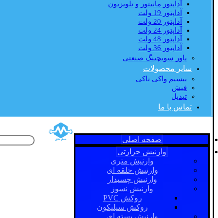
آداپتور مانیتور و تلویزیون
آداپتور 19 ولت
آداپتور 20 ولت
آداپتور 24 ولت
آداپتور 48 ولت
آداپتور 36 ولت
پاور سویچینگ صنعتی
سایر محصولات
بیسیم واکی تاکی
فیش
تبدیل
تماس با ما
صفحه اصلی
وارنیش حرارتی
وارنیش متری
وارنیش حلقه ای
وارنیش چسبدار
وارنیش نسوز
روکش PVC
روکش سیلیکون
وارنیش بسته ای