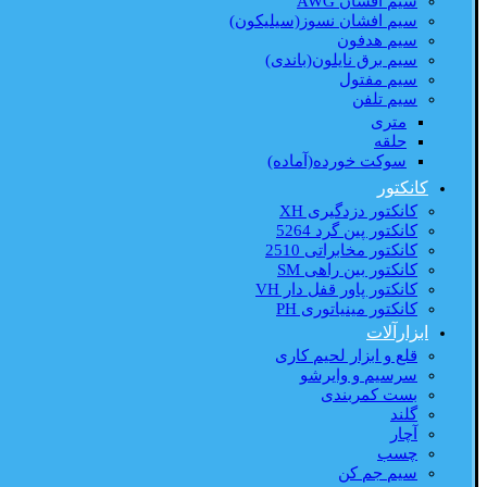
سیم افشان AWG
سیم افشان نسوز(سیلیکون)
سیم هدفون
سیم برق نایلون(باندی)
سیم مفتول
سیم تلفن
متری
حلقه
سوکت خورده(آماده)
کانکتور
کانکتور دزدگیری XH
کانکتور پین گرد 5264
کانکتور مخابراتی 2510
کانکتور بین راهی SM
کانکتور پاور قفل دار VH
کانکتور مینیاتوری PH
ابزارآلات
قلع و ابزار لحیم کاری
سرسیم و وایرشو
بست کمربندی
گلند
آچار
چسب
سیم جم کن