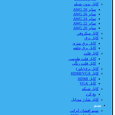
کابل بدون شیلد
سایز AWG 28
سایز AWG 26
سایز AWG 24
سایز AWG 22
سایز AWG 20
کابل میکروفن
کابل برق
کابل برق متری
کابل برق حلقه
کابل فلت
کابل فلت طوسی
کابل فلت رنگی
کابل برق(پاور)
کابل HDMI/VGA
کابل HDMI
کابل VGA
کابل شبکه
پچ کرد
کابل شارژ موبایل
سیم
سیم افشان ایرانی