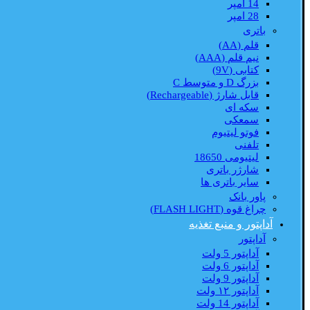
14 امپر
28 امپر
باتری
قلم (AA)
نیم قلم (AAA)
کتابی (9V)
بزرگ D و متوسط C
قابل شارژ (Rechargeable)
سکه ای
سمعکی
فوتو لیتیوم
تلفنی
لیتیومی 18650
شارژر باتری
سایر باتری ها
پاور بانک
چراغ قوه (FLASH LIGHT)
آداپتور و منبع تغذیه
آداپتور
آداپتور 5 ولت
آداپتور 6 ولت
آداپتور 9 ولت
آداپتور ۱۲ ولت
آداپتور 14 ولت