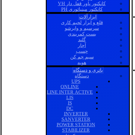
کانکتور پاور قفل دار VH
کانکتور مینیاتوری PH
ابزارآلات
قلع و ابزار لحیم کاری
سرسیم و وایرشو
بست کمربندی
گلند
آچار
چسب
سیم جم کن
هویه
باتری و دستگاه
دستگاه
UPS
ONLINE
LINE INTER ACTIVE
LIS
IS
DC
INVERTER
SANVERTER
POWER STATION
STABILIZER