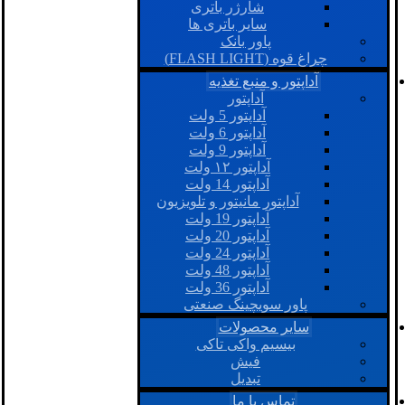
شارژر باتری
سایر باتری ها
پاور بانک
چراغ قوه (FLASH LIGHT)
آداپتور و منبع تغذیه
آداپتور
آداپتور 5 ولت
آداپتور 6 ولت
آداپتور 9 ولت
آداپتور ۱۲ ولت
آداپتور 14 ولت
آداپتور مانیتور و تلویزیون
آداپتور 19 ولت
آداپتور 20 ولت
آداپتور 24 ولت
آداپتور 48 ولت
آداپتور 36 ولت
پاور سویچینگ صنعتی
سایر محصولات
بیسیم واکی تاکی
فیش
تبدیل
تماس با ما