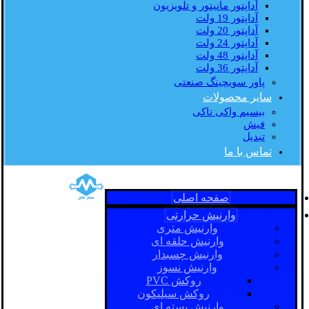
آداپتور مانیتور و تلویزیون
آداپتور 19 ولت
آداپتور 20 ولت
آداپتور 24 ولت
آداپتور 48 ولت
آداپتور 36 ولت
پاور سویچینگ صنعتی
سایر محصولات
بیسیم واکی تاکی
فیش
تبدیل
تماس با ما
صفحه اصلی
وارنیش حرارتی
وارنیش متری
وارنیش حلقه ای
وارنیش چسبدار
وارنیش نسوز
روکش PVC
روکش سیلیکون
وارنیش بسته ای