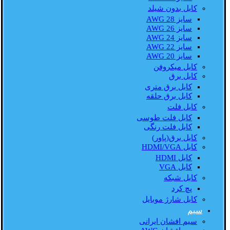
کابل بدون شیلد
سایز AWG 28
سایز AWG 26
سایز AWG 24
سایز AWG 22
سایز AWG 20
کابل میکروفن
کابل برق
کابل برق متری
کابل برق حلقه
کابل فلت
کابل فلت طوسی
کابل فلت رنگی
کابل برق(پاور)
کابل HDMI/VGA
کابل HDMI
کابل VGA
کابل شبکه
پچ کرد
کابل شارژ موبایل
سیم
سیم افشان ایرانی