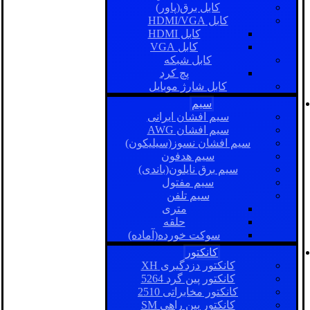
کابل برق(پاور)
کابل HDMI/VGA
کابل HDMI
کابل VGA
کابل شبکه
پچ کرد
کابل شارژ موبایل
سیم
سیم افشان ایرانی
سیم افشان AWG
سیم افشان نسوز(سیلیکون)
سیم هدفون
سیم برق نایلون(باندی)
سیم مفتول
سیم تلفن
متری
حلقه
سوکت خورده(آماده)
کانکتور
کانکتور دزدگیری XH
کانکتور پین گرد 5264
کانکتور مخابراتی 2510
کانکتور بین راهی SM