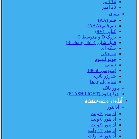
14 امپر
28 امپر
باتری
قلم (AA)
نیم قلم (AAA)
کتابی (9V)
بزرگ D و متوسط C
قابل شارژ (Rechargeable)
سکه ای
سمعکی
فوتو لیتیوم
تلفنی
لیتیومی 18650
شارژر باتری
سایر باتری ها
پاور بانک
چراغ قوه (FLASH LIGHT)
آداپتور و منبع تغذیه
آداپتور
آداپتور 5 ولت
آداپتور 6 ولت
آداپتور 9 ولت
آداپتور ۱۲ ولت
آداپتور 14 ولت