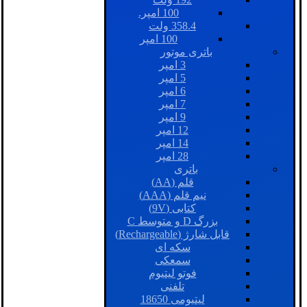
100 امپر.
358.4 ولت
100 امپر
باتری موتور
3 امپر
5 امپر
6 امپر
7 امپر
9 امپر
12 امپر
14 امپر
28 امپر
باتری
قلم (AA)
نیم قلم (AAA)
کتابی (9V)
بزرگ D و متوسط C
قابل شارژ (Rechargeable)
سکه ای
سمعکی
فوتو لیتیوم
تلفنی
لیتیومی 18650