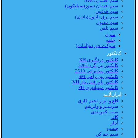
سیم افشان AWG
سیم افشان نسوز(سیلیکون)
سیم هدفون
سیم برق نایلون(باندی)
سیم مفتول
سیم تلفن
متری
حلقه
سوکت خورده(آماده)
کانکتور
کانکتور دزدگیری XH
کانکتور پین گرد 5264
کانکتور مخابراتی 2510
کانکتور بین راهی SM
کانکتور پاور قفل دار VH
کانکتور مینیاتوری PH
ابزارآلات
قلع و ابزار لحیم کاری
سرسیم و وایرشو
بست کمربندی
گلند
آچار
چسب
سیم جم کن