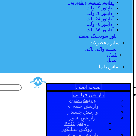
آداپتور مانیتور و تلویزیون
آداپتور 19 ولت
آداپتور 20 ولت
آداپتور 24 ولت
آداپتور 48 ولت
آداپتور 36 ولت
پاور سویچینگ صنعتی
سایر محصولات
بیسیم واکی تاکی
فیش
تبدیل
تماس با ما
صفحه اصلی
وارنیش حرارتی
وارنیش متری
وارنیش حلقه ای
وارنیش چسبدار
وارنیش نسوز
روکش PVC
روکش سیلیکون
وارنیش بسته ای