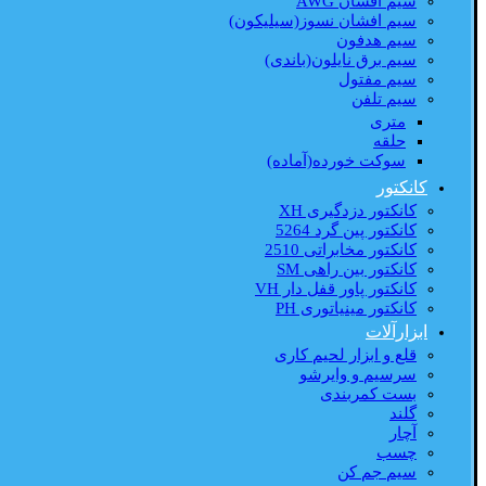
سیم افشان AWG
سیم افشان نسوز(سیلیکون)
سیم هدفون
سیم برق نایلون(باندی)
سیم مفتول
سیم تلفن
متری
حلقه
سوکت خورده(آماده)
کانکتور
کانکتور دزدگیری XH
کانکتور پین گرد 5264
کانکتور مخابراتی 2510
کانکتور بین راهی SM
کانکتور پاور قفل دار VH
کانکتور مینیاتوری PH
ابزارآلات
قلع و ابزار لحیم کاری
سرسیم و وایرشو
بست کمربندی
گلند
آچار
چسب
سیم جم کن