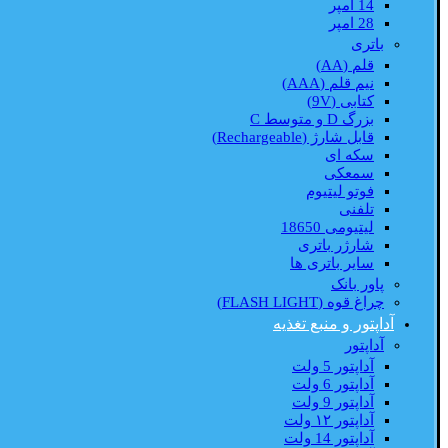
14 امپر
28 امپر
باتری
قلم (AA)
نیم قلم (AAA)
کتابی (9V)
بزرگ D و متوسط C
قابل شارژ (Rechargeable)
سکه ای
سمعکی
فوتو لیتیوم
تلفنی
لیتیومی 18650
شارژر باتری
سایر باتری ها
پاور بانک
چراغ قوه (FLASH LIGHT)
آداپتور و منبع تغذیه
آداپتور
آداپتور 5 ولت
آداپتور 6 ولت
آداپتور 9 ولت
آداپتور ۱۲ ولت
آداپتور 14 ولت