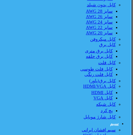
کابل بدون شیلد
سایز AWG 28
سایز AWG 26
سایز AWG 24
سایز AWG 22
سایز AWG 20
کابل میکروفن
کابل برق
کابل برق متری
کابل برق حلقه
کابل فلت
کابل فلت طوسی
کابل فلت رنگی
کابل برق(پاور)
کابل HDMI/VGA
کابل HDMI
کابل VGA
کابل شبکه
پچ کرد
کابل شارژ موبایل
سیم
سیم افشان ایرانی