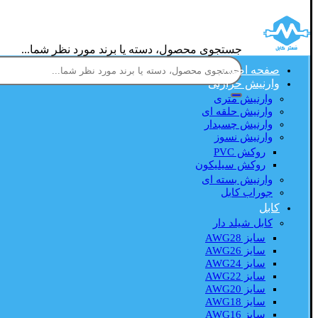
جستجوی محصول، دسته یا برند مورد نظر شما...
صفحه اصلی
وارنیش حرارتی
وارنیش متری
وارنیش حلقه ای
وارنیش چسبدار
وارنیش نسوز
روکش PVC
روکش سیلیکون
وارنیش بسته ای
جوراب کابل
کابل
کابل شیلد دار
سایز AWG28
سایز AWG26
سایز AWG24
سایز AWG22
سایز AWG20
سایز AWG18
سایز AWG16