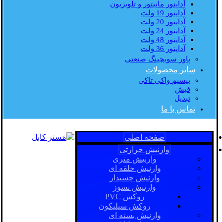
آداپتور مانیتور و تلویزیون
آداپتور 19 ولت
آداپتور 20 ولت
آداپتور 24 ولت
آداپتور 48 ولت
آداپتور 36 ولت
پاور سویچینگ صنعتی
سایر محصولات
بیسیم واکی تاکی
فیش
تبدیل
تماس با ما
صفحه اصلی
وارنیش حرارتی
وارنیش متری
وارنیش حلقه ای
وارنیش چسبدار
وارنیش نسوز
روکش PVC
روکش سیلیکون
وارنیش بسته ای