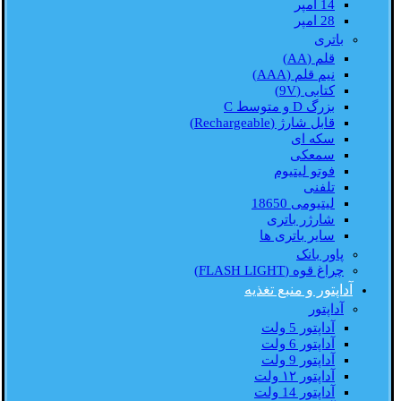
14 امپر
28 امپر
باتری
قلم (AA)
نیم قلم (AAA)
کتابی (9V)
بزرگ D و متوسط C
قابل شارژ (Rechargeable)
سکه ای
سمعکی
فوتو لیتیوم
تلفنی
لیتیومی 18650
شارژر باتری
سایر باتری ها
پاور بانک
چراغ قوه (FLASH LIGHT)
آداپتور و منبع تغذیه
آداپتور
آداپتور 5 ولت
آداپتور 6 ولت
آداپتور 9 ولت
آداپتور ۱۲ ولت
آداپتور 14 ولت