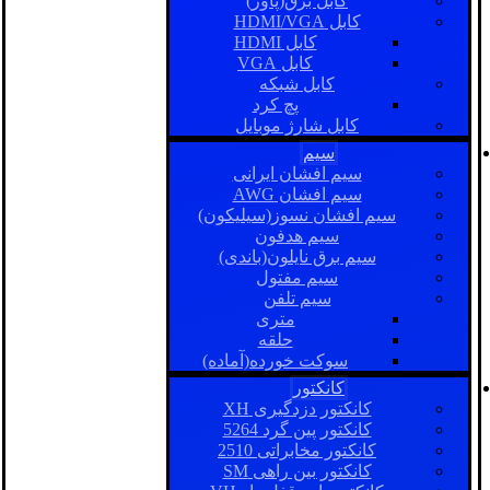
کابل برق(پاور)
کابل HDMI/VGA
کابل HDMI
کابل VGA
کابل شبکه
پچ کرد
کابل شارژ موبایل
سیم
سیم افشان ایرانی
سیم افشان AWG
سیم افشان نسوز(سیلیکون)
سیم هدفون
سیم برق نایلون(باندی)
سیم مفتول
سیم تلفن
متری
حلقه
سوکت خورده(آماده)
کانکتور
کانکتور دزدگیری XH
کانکتور پین گرد 5264
کانکتور مخابراتی 2510
کانکتور بین راهی SM