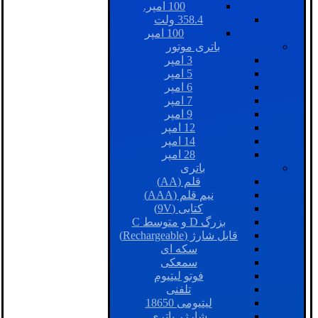
100 امپر.
358.4 ولت
100 امپر
باتری موتور
3 امپر
5 امپر
6 امپر
7 امپر
9 امپر
12 امپر
14 امپر
28 امپر
باتری
قلم (AA)
نیم قلم (AAA)
کتابی (9V)
بزرگ D و متوسط C
قابل شارژ (Rechargeable)
سکه ای
سمعکی
فوتو لیتیوم
تلفنی
لیتیومی 18650
شارژر باتری