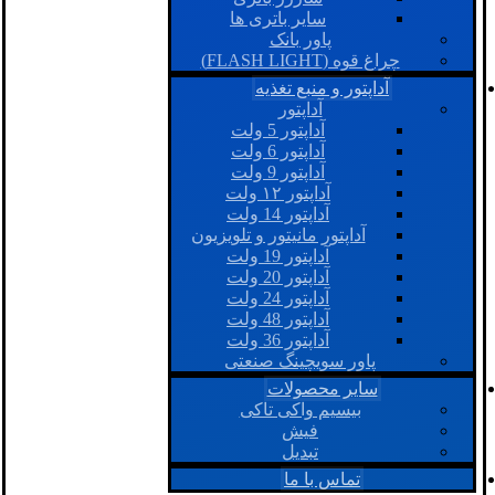
سایر باتری ها
پاور بانک
چراغ قوه (FLASH LIGHT)
آداپتور و منبع تغذیه
آداپتور
آداپتور 5 ولت
آداپتور 6 ولت
آداپتور 9 ولت
آداپتور ۱۲ ولت
آداپتور 14 ولت
آداپتور مانیتور و تلویزیون
آداپتور 19 ولت
آداپتور 20 ولت
آداپتور 24 ولت
آداپتور 48 ولت
آداپتور 36 ولت
پاور سویچینگ صنعتی
سایر محصولات
بیسیم واکی تاکی
فیش
تبدیل
تماس با ما