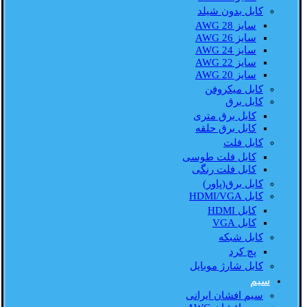
کابل بدون شیلد
سایز AWG 28
سایز AWG 26
سایز AWG 24
سایز AWG 22
سایز AWG 20
کابل میکروفن
کابل برق
کابل برق متری
کابل برق حلقه
کابل فلت
کابل فلت طوسی
کابل فلت رنگی
کابل برق(پاور)
کابل HDMI/VGA
کابل HDMI
کابل VGA
کابل شبکه
پچ کرد
کابل شارژ موبایل
سیم
سیم افشان ایرانی