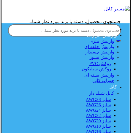
جستجوی محصول، دسته یا برند مورد نظر شما...
صفحه اصلی
وارنیش حرارتی
وارنیش متری
وارنیش حلقه ای
وارنیش چسبدار
وارنیش نسوز
روکش PVC
روکش سیلیکون
وارنیش بسته ای
جوراب کابل
کابل
کابل شیلد دار
سایز AWG28
سایز AWG26
سایز AWG24
سایز AWG22
سایز AWG20
سایز AWG18
سایز AWG16