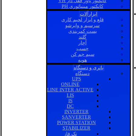
کانکتور پاور قفل دار VH
کانکتور مینیاتوری PH
ابزارآلات
قلع و ابزار لحیم کاری
سرسیم و وایرشو
بست کمربندی
گلند
آچار
چسب
سیم جم کن
هویه
باتری و دستگاه
دستگاه
UPS
ONLINE
LINE INTER ACTIVE
LIS
IS
DC
INVERTER
SANVERTER
POWER STATION
STABILIZER
تک فاز