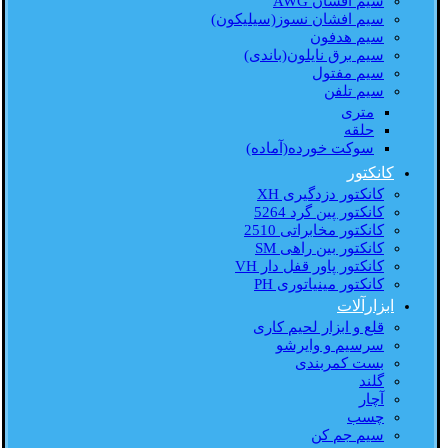
سیم افشان AWG
سیم افشان نسوز(سیلیکون)
سیم هدفون
سیم برق نایلون(باندی)
سیم مفتول
سیم تلفن
متری
حلقه
سوکت خورده(آماده)
کانکتور
کانکتور دزدگیری XH
کانکتور پین گرد 5264
کانکتور مخابراتی 2510
کانکتور بین راهی SM
کانکتور پاور قفل دار VH
کانکتور مینیاتوری PH
ابزارآلات
قلع و ابزار لحیم کاری
سرسیم و وایرشو
بست کمربندی
گلند
آچار
چسب
سیم جم کن