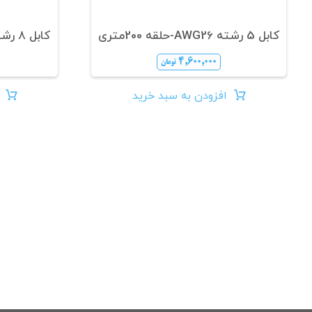
کابل 5 رشته AWG26-حلقه 200متری
کابل 8 رشته AWG26-حلقه 200متری
۴,۶۰۰,۰۰۰
تومان
افزودن به سبد خرید