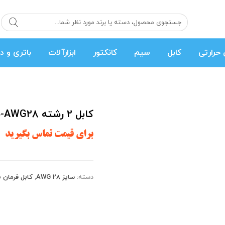
حرارتی
کابل
سیم
کانکتور
ابزارآلات
باتری و د
کابل 2 رشته AWG28-حلقه 200متری
برای قیمت تماس بگیرید
دسته:
سایز AWG 28
,
کابل فرمان 