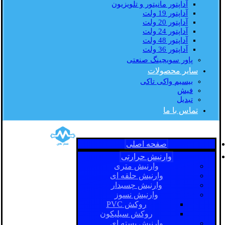
آداپتور مانیتور و تلویزیون
آداپتور 19 ولت
آداپتور 20 ولت
آداپتور 24 ولت
آداپتور 48 ولت
آداپتور 36 ولت
پاور سویچینگ صنعتی
سایر محصولات
بیسیم واکی تاکی
فیش
تبدیل
تماس با ما
صفحه اصلی
وارنیش حرارتی
وارنیش متری
وارنیش حلقه ای
وارنیش چسبدار
وارنیش نسوز
روکش PVC
روکش سیلیکون
وارنیش بسته ای