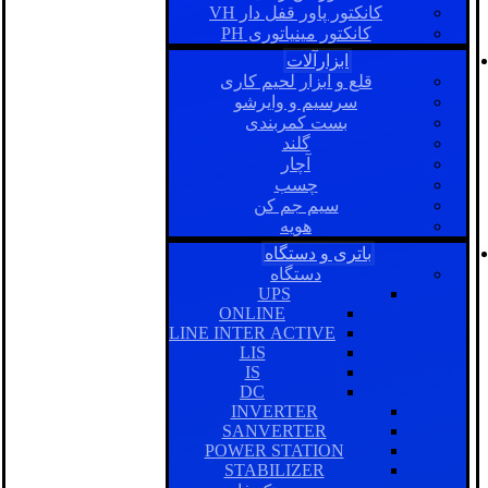
کانکتور پاور قفل دار VH
کانکتور مینیاتوری PH
ابزارآلات
قلع و ابزار لحیم کاری
سرسیم و وایرشو
بست کمربندی
گلند
آچار
چسب
سیم جم کن
هویه
باتری و دستگاه
دستگاه
UPS
ONLINE
LINE INTER ACTIVE
LIS
IS
DC
INVERTER
SANVERTER
POWER STATION
STABILIZER