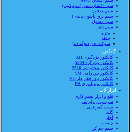
سیم افشان AWG
سیم افشان نسوز(سیلیکون)
سیم هدفون
سیم برق نایلون(باندی)
سیم مفتول
سیم تلفن
متری
حلقه
سوکت خورده(آماده)
کانکتور
کانکتور دزدگیری XH
کانکتور پین گرد 5264
کانکتور مخابراتی 2510
کانکتور بین راهی SM
کانکتور پاور قفل دار VH
کانکتور مینیاتوری PH
ابزارآلات
قلع و ابزار لحیم کاری
سرسیم و وایرشو
بست کمربندی
گلند
آچار
چسب
سیم جم کن