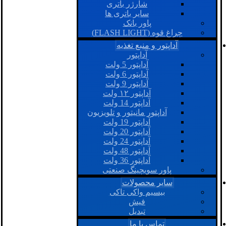
شارژر باتری
سایر باتری ها
پاور بانک
چراغ قوه (FLASH LIGHT)
آداپتور و منبع تغذیه
آداپتور
آداپتور 5 ولت
آداپتور 6 ولت
آداپتور 9 ولت
آداپتور ۱۲ ولت
آداپتور 14 ولت
آداپتور مانیتور و تلویزیون
آداپتور 19 ولت
آداپتور 20 ولت
آداپتور 24 ولت
آداپتور 48 ولت
آداپتور 36 ولت
پاور سویچینگ صنعتی
سایر محصولات
بیسیم واکی تاکی
فیش
تبدیل
تماس با ما