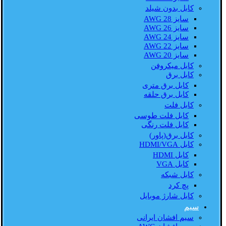
کابل بدون شیلد
سایز AWG 28
سایز AWG 26
سایز AWG 24
سایز AWG 22
سایز AWG 20
کابل میکروفن
کابل برق
کابل برق متری
کابل برق حلقه
کابل فلت
کابل فلت طوسی
کابل فلت رنگی
کابل برق(پاور)
کابل HDMI/VGA
کابل HDMI
کابل VGA
کابل شبکه
پچ کرد
کابل شارژ موبایل
سیم
سیم افشان ایرانی