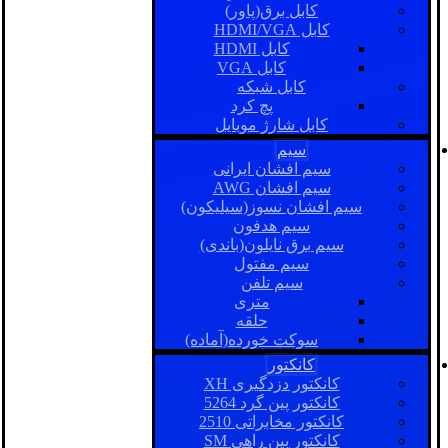
کابل برق(پاور)
کابل HDMI/VGA
کابل HDMI
کابل VGA
کابل شبکه
پچ کرد
کابل شارژ موبایل
سیم
سیم افشان ایرانی
سیم افشان AWG
سیم افشان نسوز(سیلیکون)
سیم هدفون
سیم برق نایلون(باندی)
سیم مفتول
سیم تلفن
متری
حلقه
سوکت خورده(آماده)
کانکتور
کانکتور دزدگیری XH
کانکتور پین گرد 5264
کانکتور مخابراتی 2510
کانکتور بین راهی SM