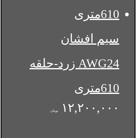
سیم افشان
AWG24 زرد-حلقه
610متری
۱۲,۲۰۰,۰۰۰
تومان