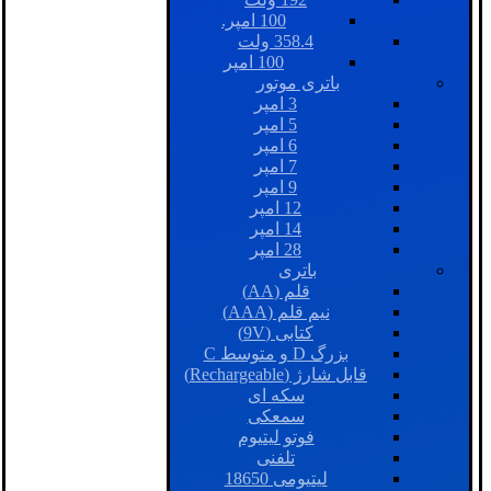
100 امپر.
358.4 ولت
100 امپر
باتری موتور
3 امپر
5 امپر
6 امپر
7 امپر
9 امپر
12 امپر
14 امپر
28 امپر
باتری
قلم (AA)
نیم قلم (AAA)
کتابی (9V)
بزرگ D و متوسط C
قابل شارژ (Rechargeable)
سکه ای
سمعکی
فوتو لیتیوم
تلفنی
لیتیومی 18650