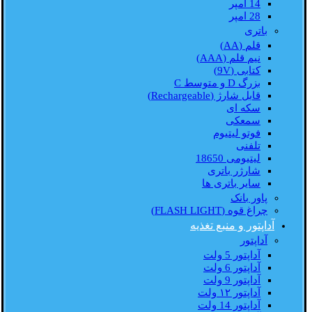
14 امپر
28 امپر
باتری
قلم (AA)
نیم قلم (AAA)
کتابی (9V)
بزرگ D و متوسط C
قابل شارژ (Rechargeable)
سکه ای
سمعکی
فوتو لیتیوم
تلفنی
لیتیومی 18650
شارژر باتری
سایر باتری ها
پاور بانک
چراغ قوه (FLASH LIGHT)
آداپتور و منبع تغذیه
آداپتور
آداپتور 5 ولت
آداپتور 6 ولت
آداپتور 9 ولت
آداپتور ۱۲ ولت
آداپتور 14 ولت