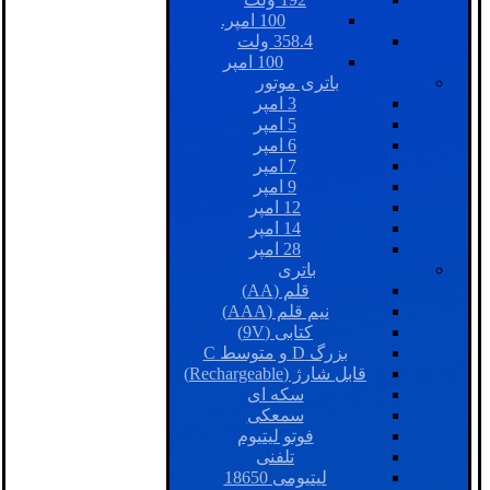
100 امپر.
358.4 ولت
100 امپر
باتری موتور
3 امپر
5 امپر
6 امپر
7 امپر
9 امپر
12 امپر
14 امپر
28 امپر
باتری
قلم (AA)
نیم قلم (AAA)
کتابی (9V)
بزرگ D و متوسط C
قابل شارژ (Rechargeable)
سکه ای
سمعکی
فوتو لیتیوم
تلفنی
لیتیومی 18650