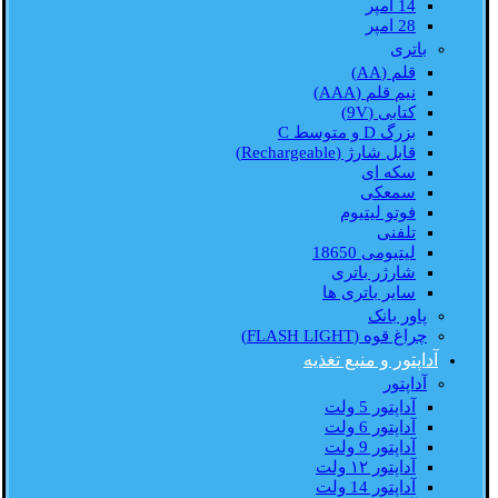
14 امپر
28 امپر
باتری
قلم (AA)
نیم قلم (AAA)
کتابی (9V)
بزرگ D و متوسط C
قابل شارژ (Rechargeable)
سکه ای
سمعکی
فوتو لیتیوم
تلفنی
لیتیومی 18650
شارژر باتری
سایر باتری ها
پاور بانک
چراغ قوه (FLASH LIGHT)
آداپتور و منبع تغذیه
آداپتور
آداپتور 5 ولت
آداپتور 6 ولت
آداپتور 9 ولت
آداپتور ۱۲ ولت
آداپتور 14 ولت