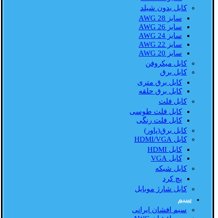
کابل بدون شیلد
سایز AWG 28
سایز AWG 26
سایز AWG 24
سایز AWG 22
سایز AWG 20
کابل میکروفن
کابل برق
کابل برق متری
کابل برق حلقه
کابل فلت
کابل فلت طوسی
کابل فلت رنگی
کابل برق(پاور)
کابل HDMI/VGA
کابل HDMI
کابل VGA
کابل شبکه
پچ کرد
کابل شارژ موبایل
سیم
سیم افشان ایرانی