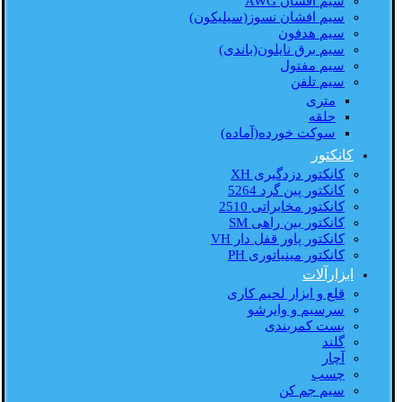
سیم افشان AWG
سیم افشان نسوز(سیلیکون)
سیم هدفون
سیم برق نایلون(باندی)
سیم مفتول
سیم تلفن
متری
حلقه
سوکت خورده(آماده)
کانکتور
کانکتور دزدگیری XH
کانکتور پین گرد 5264
کانکتور مخابراتی 2510
کانکتور بین راهی SM
کانکتور پاور قفل دار VH
کانکتور مینیاتوری PH
ابزارآلات
قلع و ابزار لحیم کاری
سرسیم و وایرشو
بست کمربندی
گلند
آچار
چسب
سیم جم کن