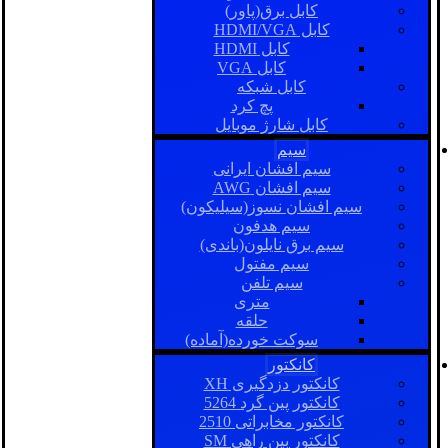
کابل برق(پاور)
کابل HDMI/VGA
کابل HDMI
کابل VGA
کابل شبکه
پچ کرد
کابل شارژ موبایل
سیم
سیم افشان ایرانی
سیم افشان AWG
سیم افشان نسوز(سیلیکون)
سیم هدفون
سیم برق نایلون(باندی)
سیم مفتول
سیم تلفن
متری
حلقه
سوکت خورده(آماده)
کانکتور
کانکتور دزدگیری XH
کانکتور پین گرد 5264
کانکتور مخابراتی 2510
کانکتور بین راهی SM