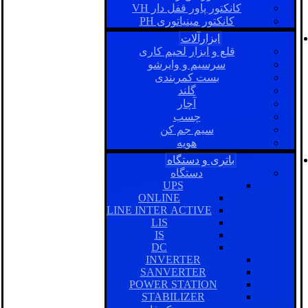
کانکتور پاور قفل دار VH
کانکتور مینیاتوری PH
ابزارآلات
قلع و ابزار لحیم کاری
سرسیم و وایرشو
بست کمربندی
گلند
آچار
چسب
سیم جم کن
هویه
باتری و دستگاه
دستگاه
UPS
ONLINE
LINE INTER ACTIVE
LIS
IS
DC
INVERTER
SANVERTER
POWER STATION
STABILIZER