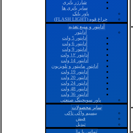
شارژر باتری
سایر باتری ها
پاور بانک
چراغ قوه (FLASH LIGHT)
آداپتور و منبع تغذیه
آداپتور
آداپتور 5 ولت
آداپتور 6 ولت
آداپتور 9 ولت
آداپتور ۱۲ ولت
آداپتور 14 ولت
آداپتور مانیتور و تلویزیون
آداپتور 19 ولت
آداپتور 20 ولت
آداپتور 24 ولت
آداپتور 48 ولت
آداپتور 36 ولت
پاور سویچینگ صنعتی
سایر محصولات
بیسیم واکی تاکی
فیش
تبدیل
تماس با ما