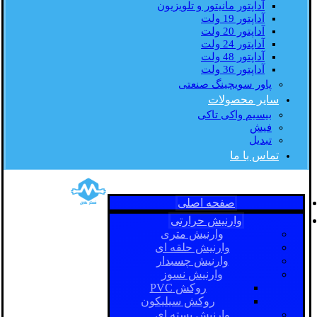
آداپتور مانیتور و تلویزیون
آداپتور 19 ولت
آداپتور 20 ولت
آداپتور 24 ولت
آداپتور 48 ولت
آداپتور 36 ولت
پاور سویچینگ صنعتی
سایر محصولات
بیسیم واکی تاکی
فیش
تبدیل
تماس با ما
صفحه اصلی
وارنیش حرارتی
وارنیش متری
وارنیش حلقه ای
وارنیش چسبدار
وارنیش نسوز
روکش PVC
روکش سیلیکون
وارنیش بسته ای