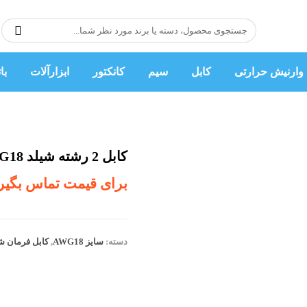
وارنیش حرارتی
کابل
سیم
کانکتور
ابزارآلات
با
کابل 2 رشته شیلد AWG18-حلقه 100متری
برای قیمت تماس بگیر
دسته:
سایز AWG18
,
کابل فرمان شی