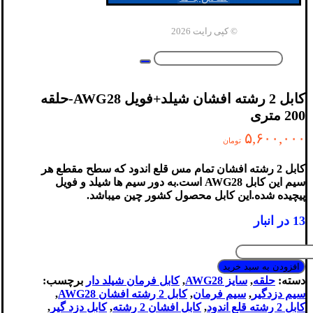
© کپی رایت 2026
کابل 2 رشته افشان شیلد+فویل AWG28-حلقه
200 متری
۵,۶۰۰,۰۰۰
تومان
کابل 2 رشته افشان تمام مس قلع اندود که سطح مقطع هر
سیم این کابل AWG28 است.به دور سیم ها شیلد و فویل
پیچیده شده.این کابل محصول کشور چین میباشد.
13 در انبار
کابل
2
افزودن به سبد خرید
رشته
دسته:
حلقه
,
سایز AWG28
,
کابل فرمان شیلد دار
برچسب:
افشان
سیم دزدگیر
,
سیم فرمان
,
کابل 2 رشته افشان AWG28
,
شیلد+فویل
کابل 2 رشته قلع اندود
,
کابل افشان 2 رشته
,
کابل دزد گیر
,