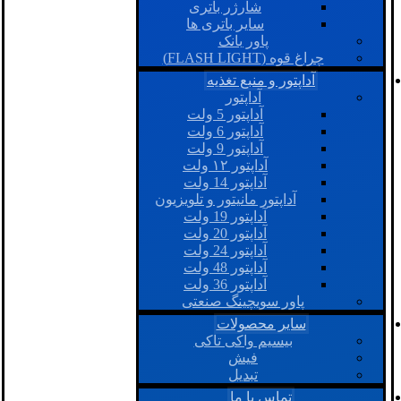
شارژر باتری
سایر باتری ها
پاور بانک
چراغ قوه (FLASH LIGHT)
آداپتور و منبع تغذیه
آداپتور
آداپتور 5 ولت
آداپتور 6 ولت
آداپتور 9 ولت
آداپتور ۱۲ ولت
آداپتور 14 ولت
آداپتور مانیتور و تلویزیون
آداپتور 19 ولت
آداپتور 20 ولت
آداپتور 24 ولت
آداپتور 48 ولت
آداپتور 36 ولت
پاور سویچینگ صنعتی
سایر محصولات
بیسیم واکی تاکی
فیش
تبدیل
تماس با ما