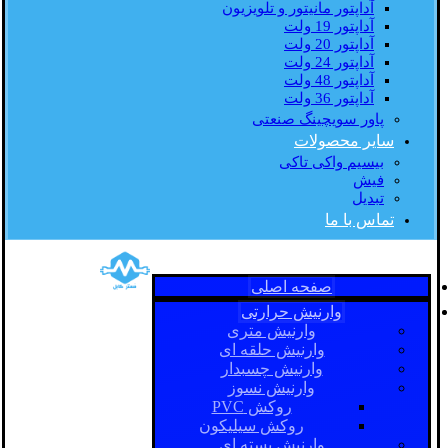
آداپتور مانیتور و تلویزیون
آداپتور 19 ولت
آداپتور 20 ولت
آداپتور 24 ولت
آداپتور 48 ولت
آداپتور 36 ولت
پاور سویچینگ صنعتی
سایر محصولات
بیسیم واکی تاکی
فیش
تبدیل
تماس با ما
صفحه اصلی
وارنیش حرارتی
وارنیش متری
وارنیش حلقه ای
وارنیش چسبدار
وارنیش نسوز
روکش PVC
روکش سیلیکون
وارنیش بسته ای