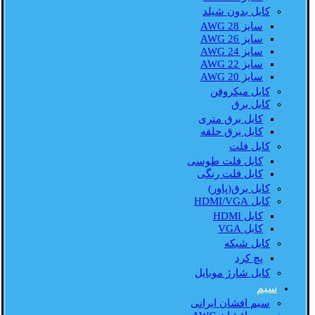
کابل بدون شیلد
سایز AWG 28
سایز AWG 26
سایز AWG 24
سایز AWG 22
سایز AWG 20
کابل میکروفن
کابل برق
کابل برق متری
کابل برق حلقه
کابل فلت
کابل فلت طوسی
کابل فلت رنگی
کابل برق(پاور)
کابل HDMI/VGA
کابل HDMI
کابل VGA
کابل شبکه
پچ کرد
کابل شارژ موبایل
سیم
سیم افشان ایرانی