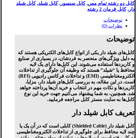
AWG28-
کابل دو رشته تمام مس
,
کابل سنسور
,
کابل شیلد
,
کابل شیلد
حلقه
دار
,
کابل فرمان 2 رشته
200
متری
توضیحات
عدد
نظرات (0)
توضیحات
کابل‌های شیلد دار یکی از انواع کابل‌های الکتریکی هستند که
به دلیل ویژگی‌های منحصر به فردشان، در بسیاری از صنایع
و کاربردها استفاده می‌شوند. این کابل‌ها دارای یک لایه
محافظ یا “شیلد” هستند که وظیفه آن جلوگیری از تداخلات
الکترومغناطیسی (EMI) و تداخلات فرکانس رادیویی (RFI)
است. در این مقاله، به بررسی کابل‌های شیلد دار، مزایا،
کاربردها و نکات مهم در انتخاب و خرید آن‌ها پرداخته خواهد
شد. همچنین، به شما پیشنهاد می‌کنیم جهت خرید این نوع
کابل‌ها به سایت مستر کابل مراجعه فرمایید.
تعریف کابل شیلد دار
کابل شیلد دار (Shielded Cable) کابلی است که در آن یک یا
چند لایه محافظ برای جلوگیری از تداخلات الکترومغناطیسی
به کار رفته است. این لایه‌ها می‌توانند از مواد مختلفی مانند