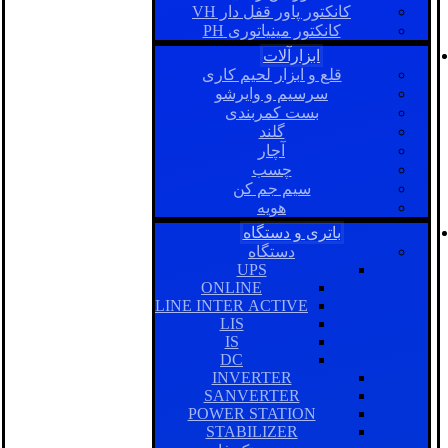
کانکتور پاور قفل دار VH
کانکتور مینیاتوری PH
ابزارآلات
قلع و ابزار لحیم کاری
سرسیم و وایرشو
بست کمربندی
گلند
آچار
چسب
سیم جم کن
هویه
باتری و دستگاه
دستگاه
UPS
ONLINE
LINE INTER ACTIVE
LIS
IS
DC
INVERTER
SANVERTER
POWER STATION
STABILIZER