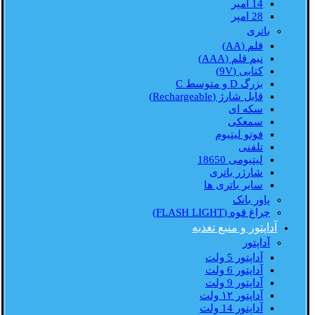
14 امپر
28 امپر
باتری
قلم (AA)
نیم قلم (AAA)
کتابی (9V)
بزرگ D و متوسط C
قابل شارژ (Rechargeable)
سکه ای
سمعکی
فوتو لیتیوم
تلفنی
لیتیومی 18650
شارژر باتری
سایر باتری ها
پاور بانک
چراغ قوه (FLASH LIGHT)
آداپتور و منبع تغذیه
آداپتور
آداپتور 5 ولت
آداپتور 6 ولت
آداپتور 9 ولت
آداپتور ۱۲ ولت
آداپتور 14 ولت