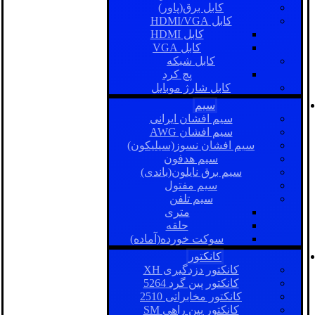
کابل برق(پاور)
کابل HDMI/VGA
کابل HDMI
کابل VGA
کابل شبکه
پچ کرد
کابل شارژ موبایل
سیم
سیم افشان ایرانی
سیم افشان AWG
سیم افشان نسوز(سیلیکون)
سیم هدفون
سیم برق نایلون(باندی)
سیم مفتول
سیم تلفن
متری
حلقه
سوکت خورده(آماده)
کانکتور
کانکتور دزدگیری XH
کانکتور پین گرد 5264
کانکتور مخابراتی 2510
کانکتور بین راهی SM