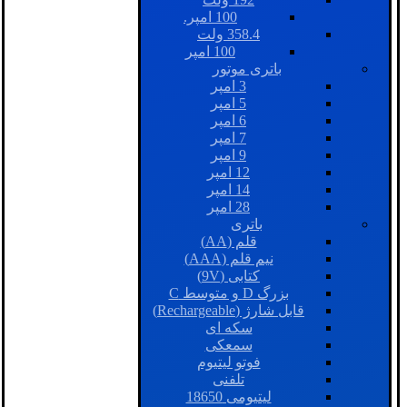
100 امپر.
358.4 ولت
100 امپر
باتری موتور
3 امپر
5 امپر
6 امپر
7 امپر
9 امپر
12 امپر
14 امپر
28 امپر
باتری
قلم (AA)
نیم قلم (AAA)
کتابی (9V)
بزرگ D و متوسط C
قابل شارژ (Rechargeable)
سکه ای
سمعکی
فوتو لیتیوم
تلفنی
لیتیومی 18650