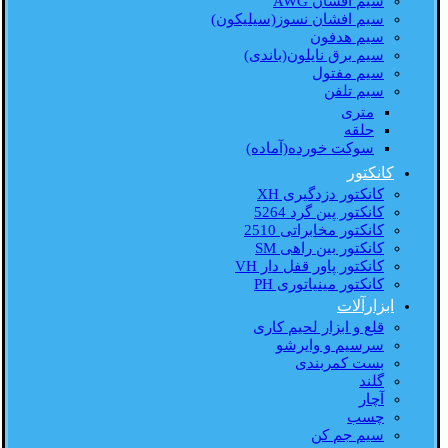
سیم افشان AWG
سیم افشان نسوز(سیلیکون)
سیم هدفون
سیم برق نایلون(باندی)
سیم مفتول
سیم تلفن
متری
حلقه
سوکت خورده(آماده)
کانکتور
کانکتور دزدگیری XH
کانکتور پین گرد 5264
کانکتور مخابراتی 2510
کانکتور بین راهی SM
کانکتور پاور قفل دار VH
کانکتور مینیاتوری PH
ابزارآلات
قلع و ابزار لحیم کاری
سرسیم و وایرشو
بست کمربندی
گلند
آچار
چسب
سیم جم کن