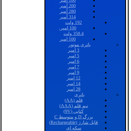
100 آمپر
200 آمپر
280 آمپر
314 آمپر
192 ولت
100 امپر.
358.4 ولت
100 امپر
باتری موتور
3 امپر
5 امپر
6 امپر
7 امپر
9 امپر
12 امپر
14 امپر
28 امپر
باتری
قلم (AA)
نیم قلم (AAA)
کتابی (9V)
بزرگ D و متوسط C
قابل شارژ (Rechargeable)
سکه ای