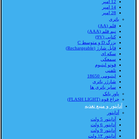
12 امپر
14 امپر
28 امپر
باتری
قلم (AA)
نیم قلم (AAA)
کتابی (9V)
بزرگ D و متوسط C
قابل شارژ (Rechargeable)
سکه ای
سمعکی
فوتو لیتیوم
تلفنی
لیتیومی 18650
شارژر باتری
سایر باتری ها
پاور بانک
چراغ قوه (FLASH LIGHT)
آداپتور و منبع تغذیه
آداپتور
آداپتور 5 ولت
آداپتور 6 ولت
آداپتور 9 ولت
آداپتور ۱۲ ولت