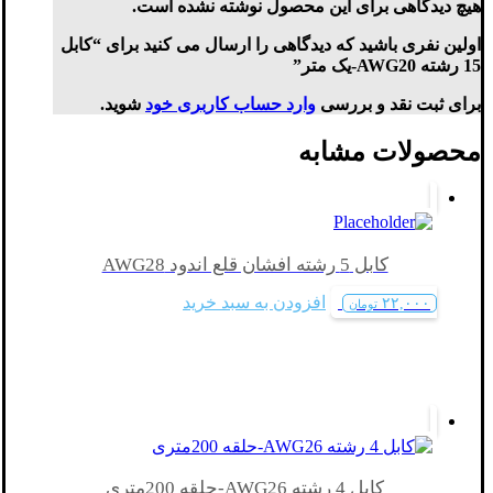
هیچ دیدگاهی برای این محصول نوشته نشده است.
اولین نفری باشید که دیدگاهی را ارسال می کنید برای “کابل
15 رشته AWG20-یک متر”
برای ثبت نقد و بررسی
وارد حساب کاربری خود
شوید.
محصولات مشابه
کابل 5 رشته افشان قلع اندود AWG28
افزودن به سبد خرید
۲۲,۰۰۰
تومان
کابل 4 رشته AWG26-حلقه 200متری