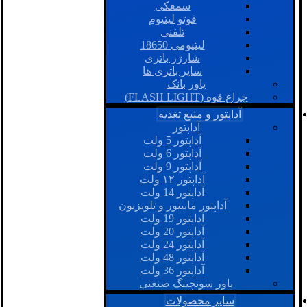
سمعکی
فوتو لیتیوم
تلفنی
لیتیومی 18650
شارژر باتری
سایر باتری ها
پاور بانک
چراغ قوه (FLASH LIGHT)
آداپتور و منبع تغذیه
آداپتور
آداپتور 5 ولت
آداپتور 6 ولت
آداپتور 9 ولت
آداپتور ۱۲ ولت
آداپتور 14 ولت
آداپتور مانیتور و تلویزیون
آداپتور 19 ولت
آداپتور 20 ولت
آداپتور 24 ولت
آداپتور 48 ولت
آداپتور 36 ولت
پاور سویچینگ صنعتی
سایر محصولات