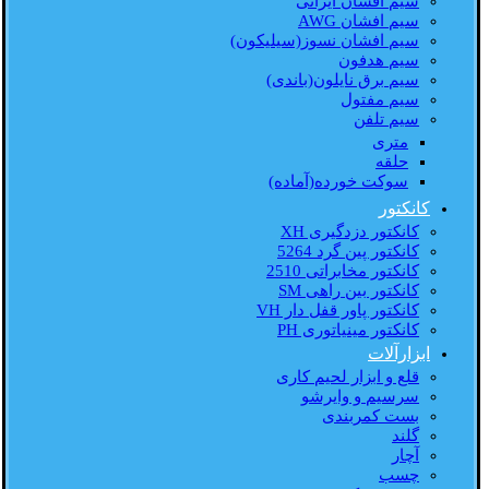
سیم افشان ایرانی
سیم افشان AWG
سیم افشان نسوز(سیلیکون)
سیم هدفون
سیم برق نایلون(باندی)
سیم مفتول
سیم تلفن
متری
حلقه
سوکت خورده(آماده)
کانکتور
کانکتور دزدگیری XH
کانکتور پین گرد 5264
کانکتور مخابراتی 2510
کانکتور بین راهی SM
کانکتور پاور قفل دار VH
کانکتور مینیاتوری PH
ابزارآلات
قلع و ابزار لحیم کاری
سرسیم و وایرشو
بست کمربندی
گلند
آچار
چسب