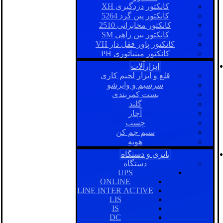
کانکتور دزدگیری XH
کانکتور پین گرد 5264
کانکتور مخابراتی 2510
کانکتور بین راهی SM
کانکتور پاور قفل دار VH
کانکتور مینیاتوری PH
ابزارآلات
قلع و ابزار لحیم کاری
سرسیم و وایرشو
بست کمربندی
گلند
آچار
چسب
سیم جم کن
هویه
باتری و دستگاه
دستگاه
UPS
ONLINE
LINE INTER ACTIVE
LIS
IS
DC