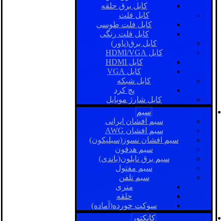
کابل برق حلقه
کابل فلت
کابل فلت طوسی
کابل فلت رنگی
کابل برق(پاور)
کابل HDMI/VGA
کابل HDMI
کابل VGA
کابل شبکه
پچ کرد
کابل شارژ موبایل
سیم
سیم افشان ایرانی
سیم افشان AWG
سیم افشان نسوز(سیلیکون)
سیم هدفون
سیم برق نایلون(باندی)
سیم مفتول
سیم تلفن
متری
حلقه
سوکت خورده(آماده)
کانکتور