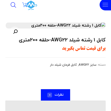
undefined
کابل 1 رشته شیلد AWG22-حلقه 200متری
برای قیمت تماس بگیرید
دسته:
سایز AWG22
,
کابل فرمان شیلد دار
نظرات
0