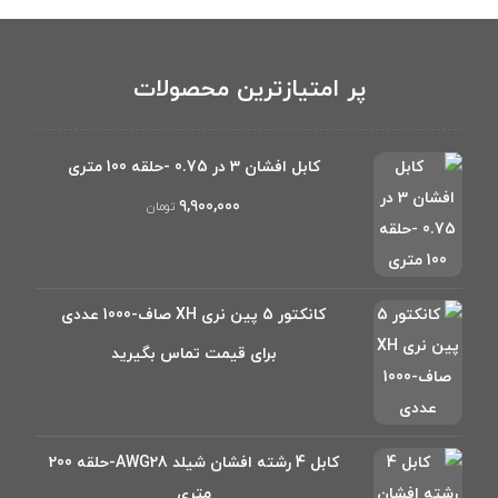
پر امتیازترین محصولات
کابل افشان 3 در 0.75 -حلقه 100 متری
۹,۹۰۰,۰۰۰
تومان
کانکتور 5 پین نری XH صاف-1000 عددی
برای قیمت تماس بگیرید
کابل 4 رشته افشان شیلد AWG28-حلقه 200
متری