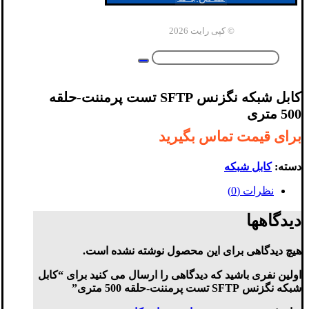
© کپی رایت 2026
کابل شبکه نگزنس SFTP تست پرمننت-حلقه
500 متری
برای قیمت تماس بگیرید
دسته:
کابل شبکه
نظرات (0)
دیدگاهها
هیچ دیدگاهی برای این محصول نوشته نشده است.
اولین نفری باشید که دیدگاهی را ارسال می کنید برای “کابل
شبکه نگزنس SFTP تست پرمننت-حلقه 500 متری”