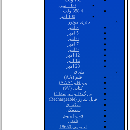
100 امپر.
358.4 ولت
100 امپر
باتری موتور
3 امپر
5 امپر
6 امپر
7 امپر
9 امپر
12 امپر
14 امپر
28 امپر
باتری
قلم (AA)
نیم قلم (AAA)
کتابی (9V)
بزرگ D و متوسط C
قابل شارژ (Rechargeable)
سکه ای
سمعکی
فوتو لیتیوم
تلفنی
لیتیومی 18650