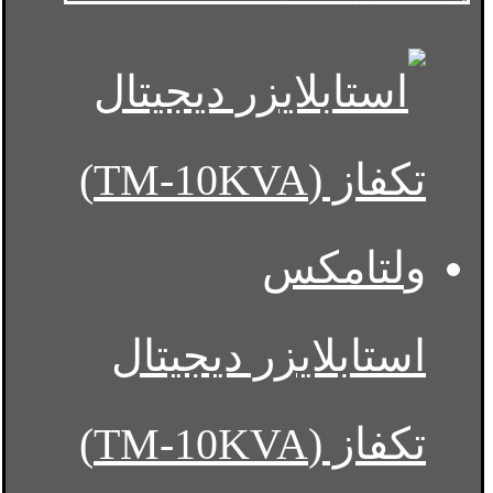
استابلایزر دیجیتال
تکفاز (TM-10KVA)