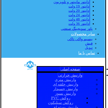
آداپتور مانیتور و تلویزیون
آداپتور 19 ولت
آداپتور 20 ولت
آداپتور 24 ولت
آداپتور 48 ولت
آداپتور 36 ولت
پاور سویچینگ صنعتی
سایر محصولات
بیسیم واکی تاکی
فیش
تبدیل
تماس با ما
صفحه اصلی
وارنیش حرارتی
وارنیش متری
وارنیش حلقه ای
وارنیش چسبدار
وارنیش نسوز
روکش PVC
روکش سیلیکون
وارنیش بسته ای