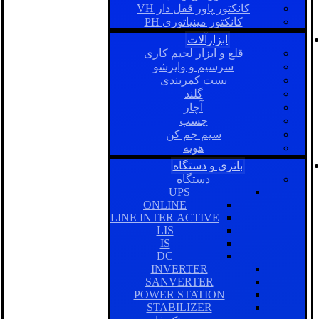
کانکتور پاور قفل دار VH
کانکتور مینیاتوری PH
ابزارآلات
قلع و ابزار لحیم کاری
سرسیم و وایرشو
بست کمربندی
گلند
آچار
چسب
سیم جم کن
هویه
باتری و دستگاه
دستگاه
UPS
ONLINE
LINE INTER ACTIVE
LIS
IS
DC
INVERTER
SANVERTER
POWER STATION
STABILIZER