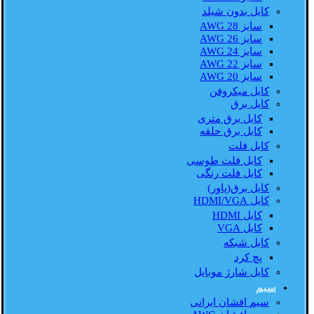
کابل بدون شیلد
سایز AWG 28
سایز AWG 26
سایز AWG 24
سایز AWG 22
سایز AWG 20
کابل میکروفن
کابل برق
کابل برق متری
کابل برق حلقه
کابل فلت
کابل فلت طوسی
کابل فلت رنگی
کابل برق(پاور)
کابل HDMI/VGA
کابل HDMI
کابل VGA
کابل شبکه
پچ کرد
کابل شارژ موبایل
سیم
سیم افشان ایرانی