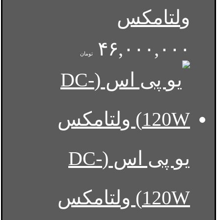
ولتامکس
۴۶,۰۰۰,۰۰۰
تومان
یو پی اس (DC-
120W) ولتامکس