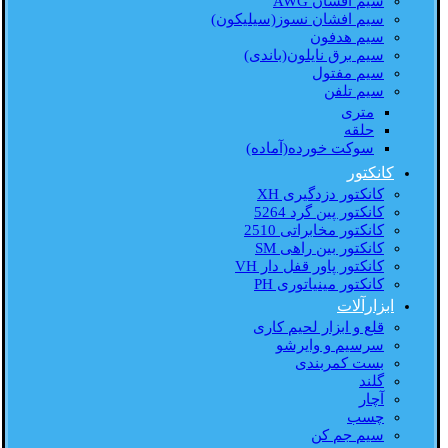
سیم افشان AWG
سیم افشان نسوز(سیلیکون)
سیم هدفون
سیم برق نایلون(باندی)
سیم مفتول
سیم تلفن
متری
حلقه
سوکت خورده(آماده)
کانکتور
کانکتور دزدگیری XH
کانکتور پین گرد 5264
کانکتور مخابراتی 2510
کانکتور بین راهی SM
کانکتور پاور قفل دار VH
کانکتور مینیاتوری PH
ابزارآلات
قلع و ابزار لحیم کاری
سرسیم و وایرشو
بست کمربندی
گلند
آچار
چسب
سیم جم کن