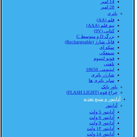
14 امپر
28 امپر
باتری
قلم (AA)
نیم قلم (AAA)
کتابی (9V)
بزرگ D و متوسط C
قابل شارژ (Rechargeable)
سکه ای
سمعکی
فوتو لیتیوم
تلفنی
لیتیومی 18650
شارژر باتری
سایر باتری ها
پاور بانک
چراغ قوه (FLASH LIGHT)
آداپتور و منبع تغذیه
آداپتور
آداپتور 5 ولت
آداپتور 6 ولت
آداپتور 9 ولت
آداپتور ۱۲ ولت
آداپتور 14 ولت