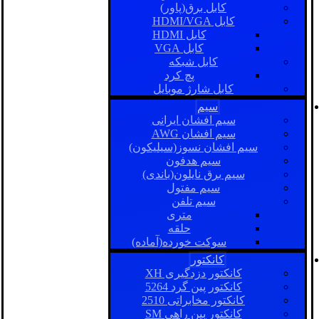
کابل برق(پاور)
کابل HDMI/VGA
کابل HDMI
کابل VGA
کابل شبکه
پچ کرد
کابل شارژ موبایل
سیم
سیم افشان ایرانی
سیم افشان AWG
سیم افشان نسوز(سیلیکون)
سیم هدفون
سیم برق نایلون(باندی)
سیم مفتول
سیم تلفن
متری
حلقه
سوکت خورده(آماده)
کانکتور
کانکتور دزدگیری XH
کانکتور پین گرد 5264
کانکتور مخابراتی 2510
کانکتور بین راهی SM