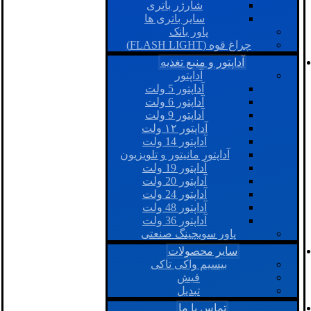
شارژر باتری
سایر باتری ها
پاور بانک
چراغ قوه (FLASH LIGHT)
آداپتور و منبع تغذیه
آداپتور
آداپتور 5 ولت
آداپتور 6 ولت
آداپتور 9 ولت
آداپتور ۱۲ ولت
آداپتور 14 ولت
آداپتور مانیتور و تلویزیون
آداپتور 19 ولت
آداپتور 20 ولت
آداپتور 24 ولت
آداپتور 48 ولت
آداپتور 36 ولت
پاور سویچینگ صنعتی
سایر محصولات
بیسیم واکی تاکی
فیش
تبدیل
تماس با ما