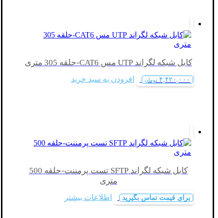
کابل شبکه لگراند UTP مس CAT6-حلقه 305 متری
افزودن به سبد خرید
۴,۴۲۰,۰۰۰
تومان
کابل شبکه لگراند SFTP تست پرمننت-حلقه 500
متری
اطلاعات بیشتر
برای قیمت تماس بگیرید