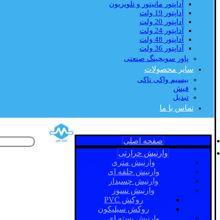
آداپتور مانیتور و تلویزیون
آداپتور 19 ولت
آداپتور 20 ولت
آداپتور 24 ولت
آداپتور 48 ولت
آداپتور 36 ولت
پاور سویچینگ صنعتی
سایر محصولات
بیسیم واکی تاکی
فیش
تبدیل
تماس با ما
صفحه اصلی
وارنیش حرارتی
وارنیش متری
وارنیش حلقه ای
وارنیش چسبدار
وارنیش نسوز
روکش PVC
روکش سیلیکون
وارنیش بسته ای