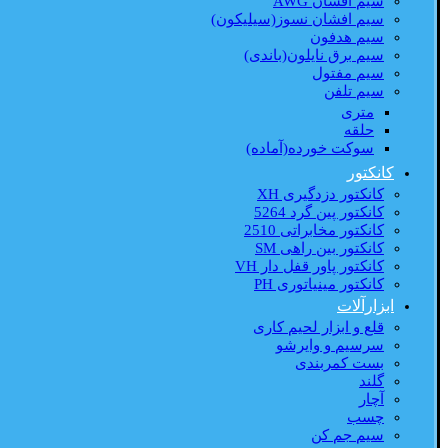
سیم افشان AWG
سیم افشان نسوز(سیلیکون)
سیم هدفون
سیم برق نایلون(باندی)
سیم مفتول
سیم تلفن
متری
حلقه
سوکت خورده(آماده)
کانکتور
کانکتور دزدگیری XH
کانکتور پین گرد 5264
کانکتور مخابراتی 2510
کانکتور بین راهی SM
کانکتور پاور قفل دار VH
کانکتور مینیاتوری PH
ابزارآلات
قلع و ابزار لحیم کاری
سرسیم و وایرشو
بست کمربندی
گلند
آچار
چسب
سیم جم کن