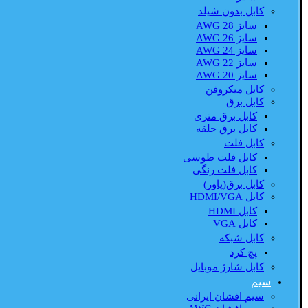
کابل بدون شیلد
سایز AWG 28
سایز AWG 26
سایز AWG 24
سایز AWG 22
سایز AWG 20
کابل میکروفن
کابل برق
کابل برق متری
کابل برق حلقه
کابل فلت
کابل فلت طوسی
کابل فلت رنگی
کابل برق(پاور)
کابل HDMI/VGA
کابل HDMI
کابل VGA
کابل شبکه
پچ کرد
کابل شارژ موبایل
سیم
سیم افشان ایرانی