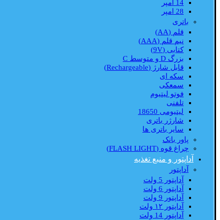
14 امپر
28 امپر
باتری
قلم (AA)
نیم قلم (AAA)
کتابی (9V)
بزرگ D و متوسط C
قابل شارژ (Rechargeable)
سکه ای
سمعکی
فوتو لیتیوم
تلفنی
لیتیومی 18650
شارژر باتری
سایر باتری ها
پاور بانک
چراغ قوه (FLASH LIGHT)
آداپتور و منبع تغذیه
آداپتور
آداپتور 5 ولت
آداپتور 6 ولت
آداپتور 9 ولت
آداپتور ۱۲ ولت
آداپتور 14 ولت