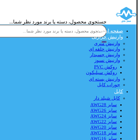
جستجوی محصول، دسته یا برند مورد نظر شما...
صفحه اصلی
وارنیش حرارتی
وارنیش متری
وارنیش حلقه ای
وارنیش چسبدار
وارنیش نسوز
روکش PVC
روکش سیلیکون
وارنیش بسته ای
جوراب کابل
کابل
کابل شیلد دار
سایز AWG28
سایز AWG26
سایز AWG24
سایز AWG22
سایز AWG20
سایز AWG18
سایز AWG16