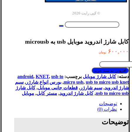
© کپی رایت 2026
کابل شارژ اندروید موبایل usb به microusb
۶۰۰,۰۰۰
تومان
کابل
شارژ
افزودن به سبد خرید
اندروید
دسته:
کابل شارژ موبایل
برچسب:
usb to
,
KNET
,
android
موبایل
usb to micro usb knet
,
micro usb
,
بورس انواع شارژر
,
سیم
usb
شارژ اندروید
,
سیم شارژر
,
قطعات جانبی موبایل
,
کابل شارژ
به
usb to micro usb
,
کابل شارژ اندروید
,
مستر کابل
,
موبایل
microusb
عدد
توضیحات
نظرات (0)
توضیحات