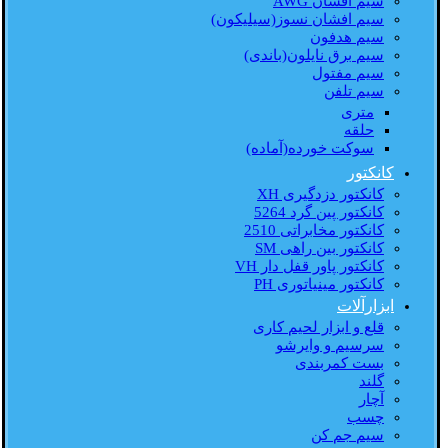
سیم افشان AWG
سیم افشان نسوز(سیلیکون)
سیم هدفون
سیم برق نایلون(باندی)
سیم مفتول
سیم تلفن
متری
حلقه
سوکت خورده(آماده)
کانکتور
کانکتور دزدگیری XH
کانکتور پین گرد 5264
کانکتور مخابراتی 2510
کانکتور بین راهی SM
کانکتور پاور قفل دار VH
کانکتور مینیاتوری PH
ابزارآلات
قلع و ابزار لحیم کاری
سرسیم و وایرشو
بست کمربندی
گلند
آچار
چسب
سیم جم کن