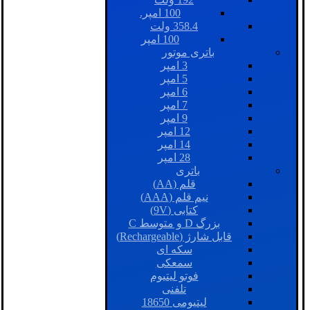
100 امپر.
358.4 ولت
100 امپر
باتری موتور
3 امپر
5 امپر
6 امپر
7 امپر
9 امپر
12 امپر
14 امپر
28 امپر
باتری
قلم (AA)
نیم قلم (AAA)
کتابی (9V)
بزرگ D و متوسط C
قابل شارژ (Rechargeable)
سکه ای
سمعکی
فوتو لیتیوم
تلفنی
لیتیومی 18650