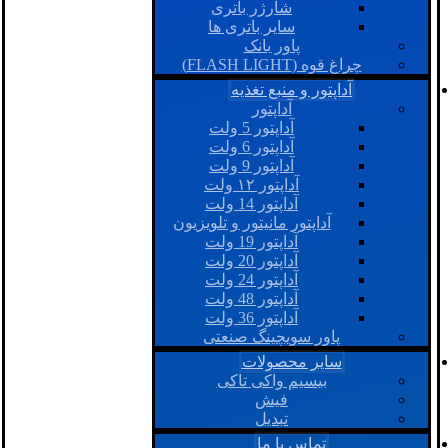
شارژر باتری
سایر باتری ها
پاور بانک
چراغ قوه (FLASH LIGHT)
آداپتور و منبع تغذیه
آداپتور
آداپتور 5 ولت
آداپتور 6 ولت
آداپتور 9 ولت
آداپتور ۱۲ ولت
آداپتور 14 ولت
آداپتور مانیتور و تلویزیون
آداپتور 19 ولت
آداپتور 20 ولت
آداپتور 24 ولت
آداپتور 48 ولت
آداپتور 36 ولت
پاور سویچینگ صنعتی
سایر محصولات
بیسیم واکی تاکی
فیش
تبدیل
تماس با ما