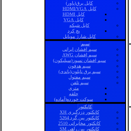
کابل برق(پاور)
کابل HDMI/VGA
کابل HDMI
کابل VGA
کابل شبکه
پچ کرد
کابل شارژ موبایل
سیم
سیم افشان ایرانی
سیم افشان AWG
سیم افشان نسوز(سیلیکون)
سیم هدفون
سیم برق نایلون(باندی)
سیم مفتول
سیم تلفن
متری
حلقه
سوکت خورده(آماده)
کانکتور
کانکتور دزدگیری XH
کانکتور پین گرد 5264
کانکتور مخابراتی 2510
کانکتور بین راهی SM