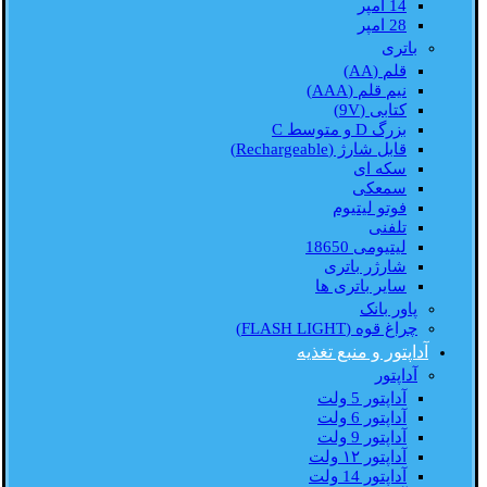
14 امپر
28 امپر
باتری
قلم (AA)
نیم قلم (AAA)
کتابی (9V)
بزرگ D و متوسط C
قابل شارژ (Rechargeable)
سکه ای
سمعکی
فوتو لیتیوم
تلفنی
لیتیومی 18650
شارژر باتری
سایر باتری ها
پاور بانک
چراغ قوه (FLASH LIGHT)
آداپتور و منبع تغذیه
آداپتور
آداپتور 5 ولت
آداپتور 6 ولت
آداپتور 9 ولت
آداپتور ۱۲ ولت
آداپتور 14 ولت