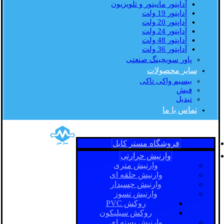
آداپتور مانیتور و تلویزیون
آداپتور 19 ولت
آداپتور 20 ولت
آداپتور 24 ولت
آداپتور 48 ولت
آداپتور 36 ولت
پاور سویچینگ صنعتی
سایر محصولات
بیسیم واکی تاکی
فیش
تبدیل
تماس با ما
فروشگاه مستر کابل
وارنیش حرارتی
وارنیش متری
وارنیش حلقه ای
وارنیش چسبدار
وارنیش نسوز
روکش PVC
روکش سیلیکون
وارنیش بسته ای