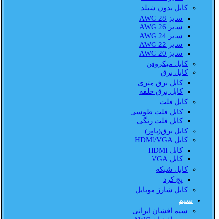
کابل بدون شیلد
سایز AWG 28
سایز AWG 26
سایز AWG 24
سایز AWG 22
سایز AWG 20
کابل میکروفن
کابل برق
کابل برق متری
کابل برق حلقه
کابل فلت
کابل فلت طوسی
کابل فلت رنگی
کابل برق(پاور)
کابل HDMI/VGA
کابل HDMI
کابل VGA
کابل شبکه
پچ کرد
کابل شارژ موبایل
سیم
سیم افشان ایرانی