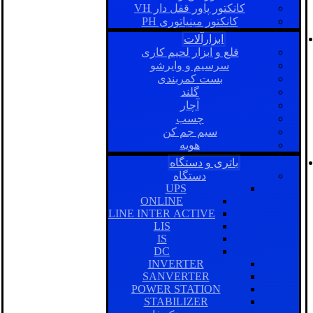
کانکتور پاور قفل دار VH
کانکتور مینیاتوری PH
ابزارآلات
قلع و ابزار لحیم کاری
سرسیم و وایرشو
بست کمربندی
گلند
آچار
چسب
سیم جم کن
هویه
باتری و دستگاه
دستگاه
UPS
ONLINE
LINE INTER ACTIVE
LIS
IS
DC
INVERTER
SANVERTER
POWER STATION
STABILIZER