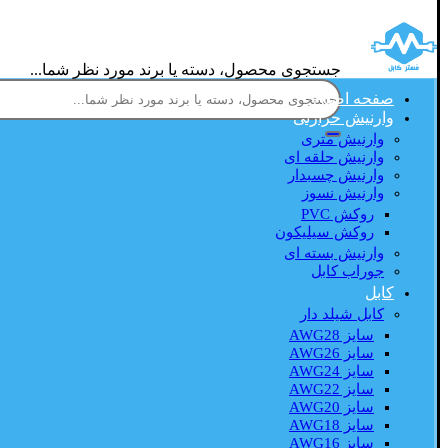
جستجوی محصول، دسته یا برند مورد نظر شما...
صفحه اصلی
وارنیش حرارتی
وارنیش متری
وارنیش حلقه ای
وارنیش چسبدار
وارنیش نسوز
روکش PVC
روکش سیلیکون
وارنیش بسته ای
جوراب کابل
کابل
کابل شیلد دار
سایز AWG28
سایز AWG26
سایز AWG24
سایز AWG22
سایز AWG20
سایز AWG18
سایز AWG16