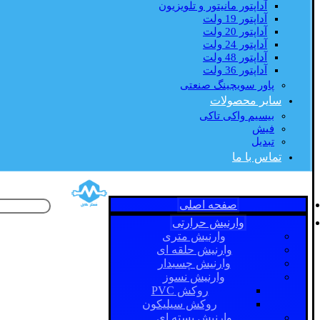
آداپتور مانیتور و تلویزیون
آداپتور 19 ولت
آداپتور 20 ولت
آداپتور 24 ولت
آداپتور 48 ولت
آداپتور 36 ولت
پاور سویچینگ صنعتی
سایر محصولات
بیسیم واکی تاکی
فیش
تبدیل
تماس با ما
صفحه اصلی
وارنیش حرارتی
وارنیش متری
وارنیش حلقه ای
وارنیش چسبدار
وارنیش نسوز
روکش PVC
روکش سیلیکون
وارنیش بسته ای