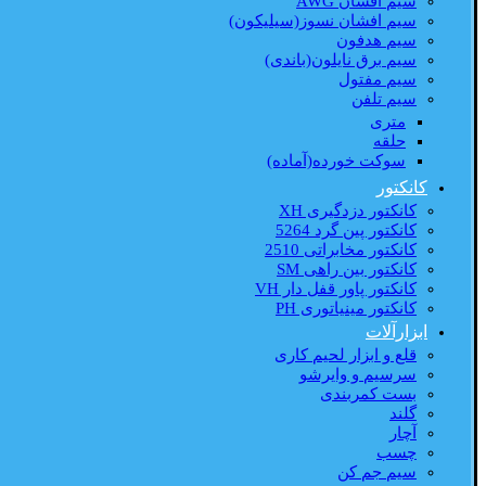
سیم افشان AWG
سیم افشان نسوز(سیلیکون)
سیم هدفون
سیم برق نایلون(باندی)
سیم مفتول
سیم تلفن
متری
حلقه
سوکت خورده(آماده)
کانکتور
کانکتور دزدگیری XH
کانکتور پین گرد 5264
کانکتور مخابراتی 2510
کانکتور بین راهی SM
کانکتور پاور قفل دار VH
کانکتور مینیاتوری PH
ابزارآلات
قلع و ابزار لحیم کاری
سرسیم و وایرشو
بست کمربندی
گلند
آچار
چسب
سیم جم کن