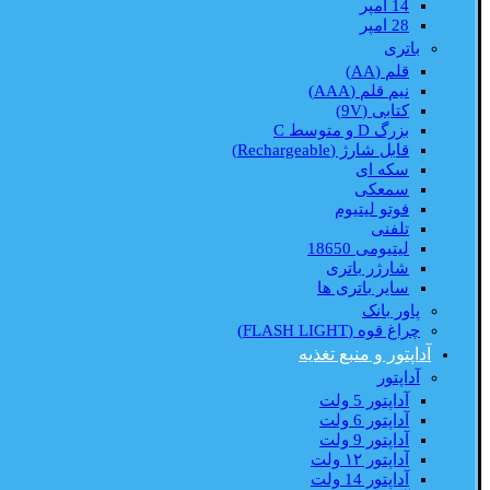
14 امپر
28 امپر
باتری
قلم (AA)
نیم قلم (AAA)
کتابی (9V)
بزرگ D و متوسط C
قابل شارژ (Rechargeable)
سکه ای
سمعکی
فوتو لیتیوم
تلفنی
لیتیومی 18650
شارژر باتری
سایر باتری ها
پاور بانک
چراغ قوه (FLASH LIGHT)
آداپتور و منبع تغذیه
آداپتور
آداپتور 5 ولت
آداپتور 6 ولت
آداپتور 9 ولت
آداپتور ۱۲ ولت
آداپتور 14 ولت