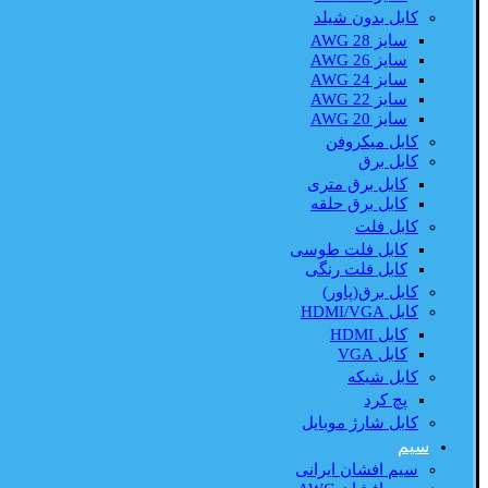
کابل بدون شیلد
سایز AWG 28
سایز AWG 26
سایز AWG 24
سایز AWG 22
سایز AWG 20
کابل میکروفن
کابل برق
کابل برق متری
کابل برق حلقه
کابل فلت
کابل فلت طوسی
کابل فلت رنگی
کابل برق(پاور)
کابل HDMI/VGA
کابل HDMI
کابل VGA
کابل شبکه
پچ کرد
کابل شارژ موبایل
سیم
سیم افشان ایرانی