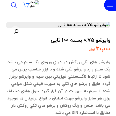
undefined
وایرشو 0.75 بسته 100 تایی
۳۰,۰۰۰
تومان
وايرشو هاي تکي روکش دار داراي ورودي يک سيم مي باشد.
يک سيم وارد وايرشو تکي شده و با ابزار مناسب پرس مي
شود تا ارتباط ناگسستني فيزيکي بين سيم و وايرشو برقرار
گردد. عايق وايرشو هاي تکي به صورت قيفي شکل طراحي
شده تا سيم به سهولت در آن قرار گيرد. طول هادي مختلف
براي هر سايز وايرشو جهت انطباق با انواع ترمينال ها موجود
مي باشد. جنس و رنگ روکش وايرشو هاي تکي روکش دار
مطابق با استاندارد DIN مي باشد.