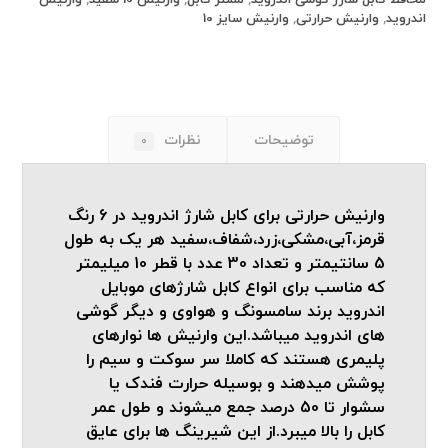
محافظ کابل شارژ گوشی اندروید
,
مستر کابل
,
وارنیش 10 سفید
,
وارنیش
اندروید
,
وارنیش حرارتی
,
وارنیش سایز 10
نظرات
توضیحات
0
وارنیش حرارتی برای کابل شارژ اندروید در 6 رنگ
قرمز،آبی،مشکی،زرد،شفاف،سفید هر یک به طول
5 سانتیمتر و تعداد 30 عدد با قطر 10 میلیمتر
که مناسب برای انواع کابل شارژهای موبایل
اندروید برند سامسونگ و هواوی و دیگر گوشی
های اندروید میباشد.این وارنیش ها نوارهای
پلیمری هستند که کاملا سر سوکت و سیم را
پوشش میدهند و بوسیله حرارت فندک یا
سشوار تا 50 درصد جمع میشوند و طول عمر
کابل را بالا میبرد.از این شیرینگ ها برای عایق