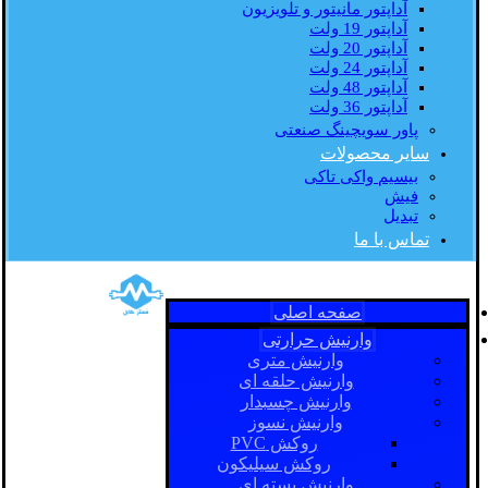
آداپتور مانیتور و تلویزیون
آداپتور 19 ولت
آداپتور 20 ولت
آداپتور 24 ولت
آداپتور 48 ولت
آداپتور 36 ولت
پاور سویچینگ صنعتی
سایر محصولات
بیسیم واکی تاکی
فیش
تبدیل
تماس با ما
صفحه اصلی
وارنیش حرارتی
وارنیش متری
وارنیش حلقه ای
وارنیش چسبدار
وارنیش نسوز
روکش PVC
روکش سیلیکون
وارنیش بسته ای