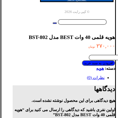
© کپی رایت 2026
هویه قلمی 40 وات BEST مدل BST-802
۲۷۰,۰۰۰
تومان
هویه
قلمی
افزودن به سبد خرید
40
دسته:
هویه
وات
BEST
نظرات (0)
مدل
BST-
دیدگاهها
802
عدد
هیچ دیدگاهی برای این محصول نوشته نشده است.
اولین نفری باشید که دیدگاهی را ارسال می کنید برای “هویه
قلمی 40 وات BEST مدل BST-802”