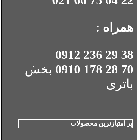
22 04 75 66 021
همراه :
38 29 236 0912
70 28 178 0910
بخش
باتری
پر امتیازترین محصولات