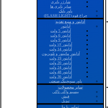
شارژر باتری
سایر باتری ها
پاور بانک
چراغ قوه (FLASH LIGHT)
آداپتور و منبع تغذیه
آداپتور
آداپتور 5 ولت
آداپتور 6 ولت
آداپتور 9 ولت
آداپتور ۱۲ ولت
آداپتور 14 ولت
آداپتور مانیتور و تلویزیون
آداپتور 19 ولت
آداپتور 20 ولت
آداپتور 24 ولت
آداپتور 48 ولت
آداپتور 36 ولت
پاور سویچینگ صنعتی
سایر محصولات
بیسیم واکی تاکی
فیش
تبدیل
تماس با ما