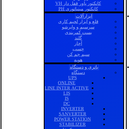
کانکتور پاور قفل دار VH
کانکتور مینیاتوری PH
ابزارآلات
قلع و ابزار لحیم کاری
سرسیم و وایرشو
بست کمربندی
گلند
آچار
چسب
سیم جم کن
هویه
باتری و دستگاه
دستگاه
UPS
ONLINE
LINE INTER ACTIVE
LIS
IS
DC
INVERTER
SANVERTER
POWER STATION
STABILIZER