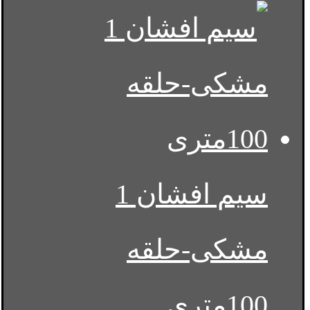
سیم افشان 1
مشکی-حلقه
100متری