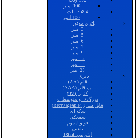
100 امپر.
358.4 ولت
100 امپر
باتری موتور
3 امپر
5 امپر
6 امپر
7 امپر
9 امپر
12 امپر
14 امپر
28 امپر
باتری
قلم (AA)
نیم قلم (AAA)
کتابی (9V)
بزرگ D و متوسط C
قابل شارژ (Rechargeable)
سکه ای
سمعکی
فوتو لیتیوم
تلفنی
لیتیومی 18650