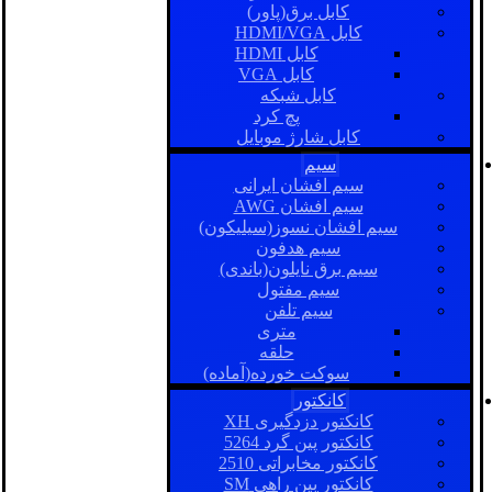
کابل برق(پاور)
کابل HDMI/VGA
کابل HDMI
کابل VGA
کابل شبکه
پچ کرد
کابل شارژ موبایل
سیم
سیم افشان ایرانی
سیم افشان AWG
سیم افشان نسوز(سیلیکون)
سیم هدفون
سیم برق نایلون(باندی)
سیم مفتول
سیم تلفن
متری
حلقه
سوکت خورده(آماده)
کانکتور
کانکتور دزدگیری XH
کانکتور پین گرد 5264
کانکتور مخابراتی 2510
کانکتور بین راهی SM