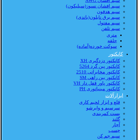
سیم افشان AWG
سیم افشان نسوز(سیلیکون)
سیم هدفون
سیم برق نایلون(باندی)
سیم مفتول
سیم تلفن
متری
حلقه
سوکت خورده(آماده)
کانکتور
کانکتور دزدگیری XH
کانکتور پین گرد 5264
کانکتور مخابراتی 2510
کانکتور بین راهی SM
کانکتور پاور قفل دار VH
کانکتور مینیاتوری PH
ابزارآلات
قلع و ابزار لحیم کاری
سرسیم و وایرشو
بست کمربندی
گلند
آچار
چسب
سیم جم کن