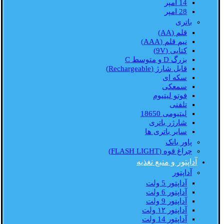
14 امپر
28 امپر
باتری
قلم (AA)
نیم قلم (AAA)
کتابی (9V)
بزرگ D و متوسط C
قابل شارژ (Rechargeable)
سکه ای
سمعکی
فوتو لیتیوم
تلفنی
لیتیومی 18650
شارژر باتری
سایر باتری ها
پاور بانک
چراغ قوه (FLASH LIGHT)
آداپتور و منبع تغذیه
آداپتور
آداپتور 5 ولت
آداپتور 6 ولت
آداپتور 9 ولت
آداپتور ۱۲ ولت
آداپتور 14 ولت