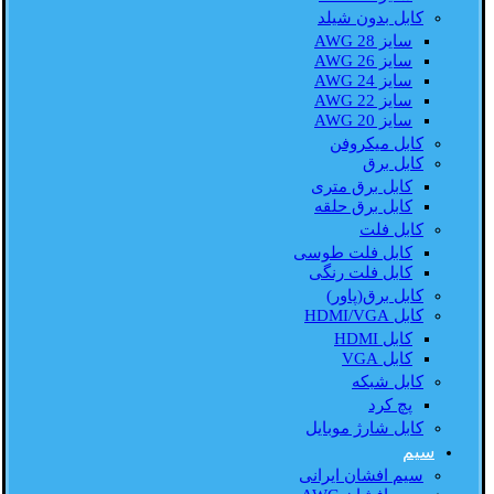
کابل بدون شیلد
سایز AWG 28
سایز AWG 26
سایز AWG 24
سایز AWG 22
سایز AWG 20
کابل میکروفن
کابل برق
کابل برق متری
کابل برق حلقه
کابل فلت
کابل فلت طوسی
کابل فلت رنگی
کابل برق(پاور)
کابل HDMI/VGA
کابل HDMI
کابل VGA
کابل شبکه
پچ کرد
کابل شارژ موبایل
سیم
سیم افشان ایرانی