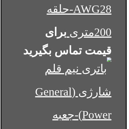
AWG28-حلقه
200متری
برای
قیمت تماس بگیرید