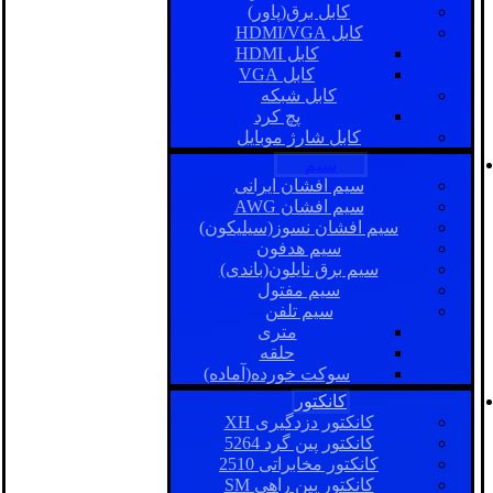
کابل برق(پاور)
کابل HDMI/VGA
کابل HDMI
کابل VGA
کابل شبکه
پچ کرد
کابل شارژ موبایل
سیم
سیم افشان ایرانی
سیم افشان AWG
سیم افشان نسوز(سیلیکون)
سیم هدفون
سیم برق نایلون(باندی)
سیم مفتول
سیم تلفن
متری
حلقه
سوکت خورده(آماده)
کانکتور
کانکتور دزدگیری XH
کانکتور پین گرد 5264
کانکتور مخابراتی 2510
کانکتور بین راهی SM