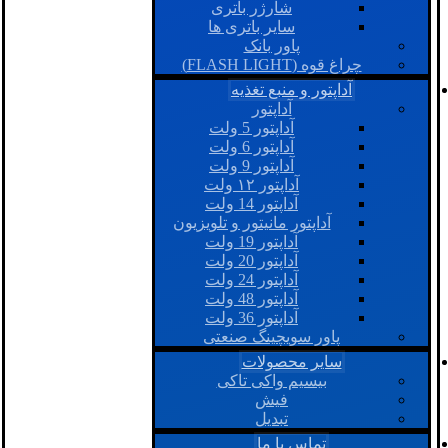
شارژر باتری
سایر باتری ها
پاور بانک
چراغ قوه (FLASH LIGHT)
آداپتور و منبع تغذیه
آداپتور
آداپتور 5 ولت
آداپتور 6 ولت
آداپتور 9 ولت
آداپتور ۱۲ ولت
آداپتور 14 ولت
آداپتور مانیتور و تلویزیون
آداپتور 19 ولت
آداپتور 20 ولت
آداپتور 24 ولت
آداپتور 48 ولت
آداپتور 36 ولت
پاور سویچینگ صنعتی
سایر محصولات
بیسیم واکی تاکی
فیش
تبدیل
تماس با ما