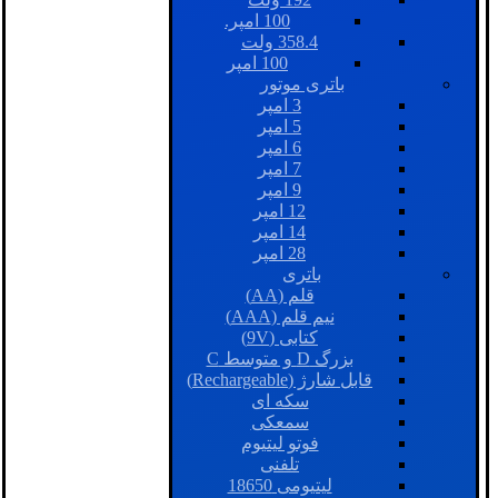
100 امپر.
358.4 ولت
100 امپر
باتری موتور
3 امپر
5 امپر
6 امپر
7 امپر
9 امپر
12 امپر
14 امپر
28 امپر
باتری
قلم (AA)
نیم قلم (AAA)
کتابی (9V)
بزرگ D و متوسط C
قابل شارژ (Rechargeable)
سکه ای
سمعکی
فوتو لیتیوم
تلفنی
لیتیومی 18650