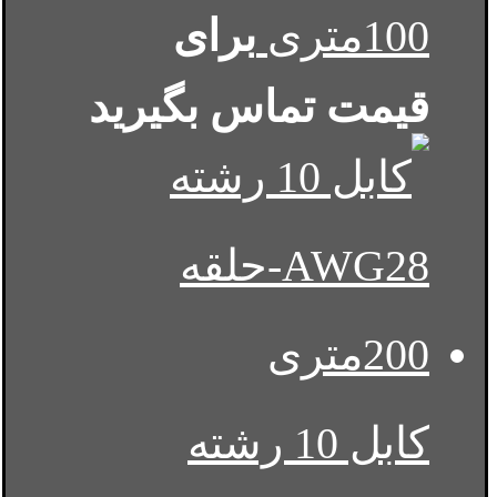
100متری
برای
قیمت تماس بگیرید
کابل 10 رشته