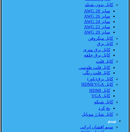
کابل بدون شیلد
سایز AWG 28
سایز AWG 26
سایز AWG 24
سایز AWG 22
سایز AWG 20
کابل میکروفن
کابل برق
کابل برق متری
کابل برق حلقه
کابل فلت
کابل فلت طوسی
کابل فلت رنگی
کابل برق(پاور)
کابل HDMI/VGA
کابل HDMI
کابل VGA
کابل شبکه
پچ کرد
کابل شارژ موبایل
سیم
سیم افشان ایرانی