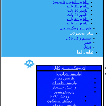
آداپتور مانیتور و تلویزیون
آداپتور 19 ولت
آداپتور 20 ولت
آداپتور 24 ولت
آداپتور 48 ولت
آداپتور 36 ولت
پاور سویچینگ صنعتی
سایر محصولات
بیسیم واکی تاکی
فیش
تبدیل
تماس با ما
فروشگاه مستر کابل
وارنیش حرارتی
وارنیش متری
وارنیش حلقه ای
وارنیش چسبدار
وارنیش نسوز
روکش PVC
روکش سیلیکون
وارنیش بسته ای