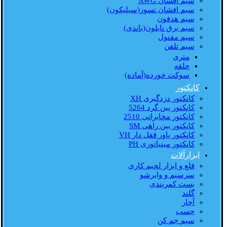
سیم افشان AWG
سیم افشان نسوز(سیلیکون)
سیم هدفون
سیم برق نایلون(باندی)
سیم مفتول
سیم تلفن
متری
حلقه
سوکت خورده(آماده)
کانکتور
کانکتور دزدگیری XH
کانکتور پین گرد 5264
کانکتور مخابراتی 2510
کانکتور بین راهی SM
کانکتور پاور قفل دار VH
کانکتور مینیاتوری PH
ابزارآلات
قلع و ابزار لحیم کاری
سرسیم و وایرشو
بست کمربندی
گلند
آچار
چسب
سیم جم کن