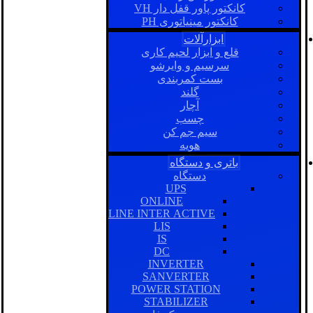
کانکتور پاور قفل دار VH
کانکتور مینیاتوری PH
ابزارآلات
قلع و ابزار لحیم کاری
سرسیم و وایرشو
بست کمربندی
گلند
آچار
چسب
سیم جم کن
هویه
باتری و دستگاه
دستگاه
UPS
ONLINE
LINE INTER ACTIVE
LIS
IS
DC
INVERTER
SANVERTER
POWER STATION
STABILIZER