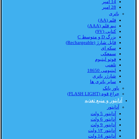
14 امپر
28 امپر
باتری
قلم (AA)
نیم قلم (AAA)
کتابی (9V)
بزرگ D و متوسط C
قابل شارژ (Rechargeable)
سکه ای
سمعکی
فوتو لیتیوم
تلفنی
لیتیومی 18650
شارژر باتری
سایر باتری ها
پاور بانک
چراغ قوه (FLASH LIGHT)
آداپتور و منبع تغذیه
آداپتور
آداپتور 5 ولت
آداپتور 6 ولت
آداپتور 9 ولت
آداپتور ۱۲ ولت
آداپتور 14 ولت