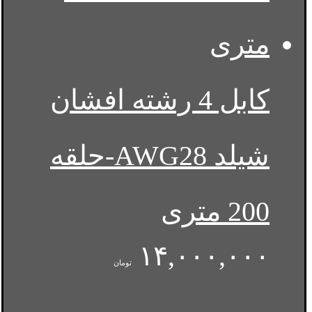
کابل 4 رشته افشان
شیلد AWG28-حلقه
200 متری
۱۴,۰۰۰,۰۰۰
تومان