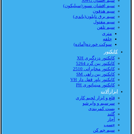
سیم افشان AWG
سیم افشان نسوز(سیلیکون)
سیم هدفون
سیم برق نایلون(باندی)
سیم مفتول
سیم تلفن
متری
حلقه
سوکت خورده(آماده)
کانکتور
کانکتور دزدگیری XH
کانکتور پین گرد 5264
کانکتور مخابراتی 2510
کانکتور بین راهی SM
کانکتور پاور قفل دار VH
کانکتور مینیاتوری PH
ابزارآلات
قلع و ابزار لحیم کاری
سرسیم و وایرشو
بست کمربندی
گلند
آچار
چسب
سیم جم کن