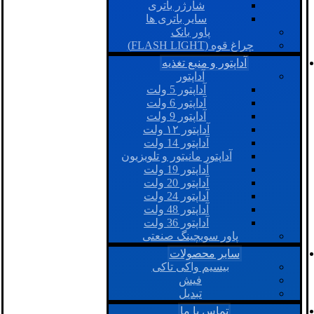
شارژر باتری
سایر باتری ها
پاور بانک
چراغ قوه (FLASH LIGHT)
آداپتور و منبع تغذیه
آداپتور
آداپتور 5 ولت
آداپتور 6 ولت
آداپتور 9 ولت
آداپتور ۱۲ ولت
آداپتور 14 ولت
آداپتور مانیتور و تلویزیون
آداپتور 19 ولت
آداپتور 20 ولت
آداپتور 24 ولت
آداپتور 48 ولت
آداپتور 36 ولت
پاور سویچینگ صنعتی
سایر محصولات
بیسیم واکی تاکی
فیش
تبدیل
تماس با ما