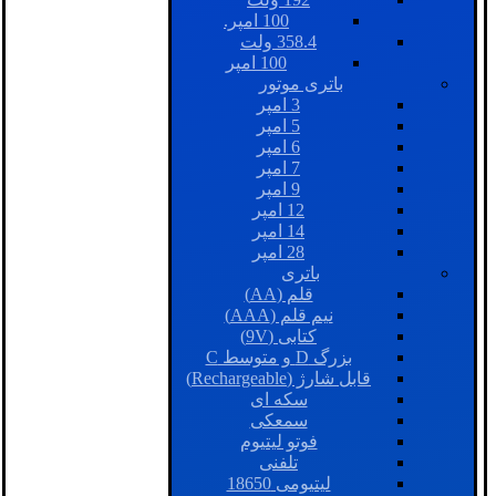
100 امپر.
358.4 ولت
100 امپر
باتری موتور
3 امپر
5 امپر
6 امپر
7 امپر
9 امپر
12 امپر
14 امپر
28 امپر
باتری
قلم (AA)
نیم قلم (AAA)
کتابی (9V)
بزرگ D و متوسط C
قابل شارژ (Rechargeable)
سکه ای
سمعکی
فوتو لیتیوم
تلفنی
لیتیومی 18650