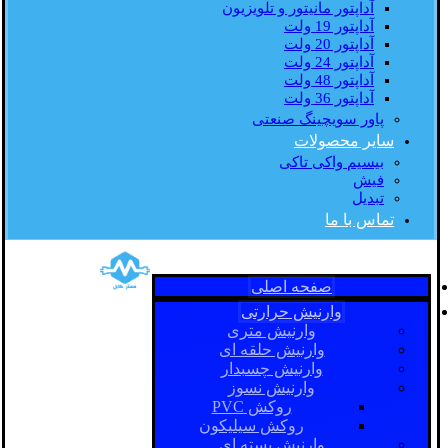
آداپتور مانیتور و تلویزیون
آداپتور 19 ولت
آداپتور 20 ولت
آداپتور 24 ولت
آداپتور 48 ولت
آداپتور 36 ولت
پاور سویچینگ صنعتی
سایر محصولات
بیسیم واکی تاکی
فیش
تبدیل
تماس با ما
صفحه اصلی
وارنیش حرارتی
وارنیش متری
وارنیش حلقه ای
وارنیش چسبدار
وارنیش نسوز
روکش PVC
روکش سیلیکون
وارنیش بسته ای