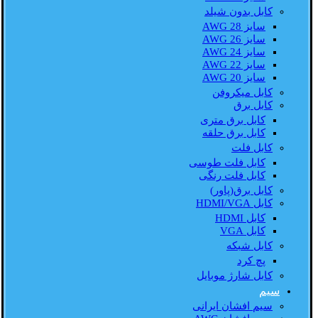
کابل بدون شیلد
سایز AWG 28
سایز AWG 26
سایز AWG 24
سایز AWG 22
سایز AWG 20
کابل میکروفن
کابل برق
کابل برق متری
کابل برق حلقه
کابل فلت
کابل فلت طوسی
کابل فلت رنگی
کابل برق(پاور)
کابل HDMI/VGA
کابل HDMI
کابل VGA
کابل شبکه
پچ کرد
کابل شارژ موبایل
سیم
سیم افشان ایرانی