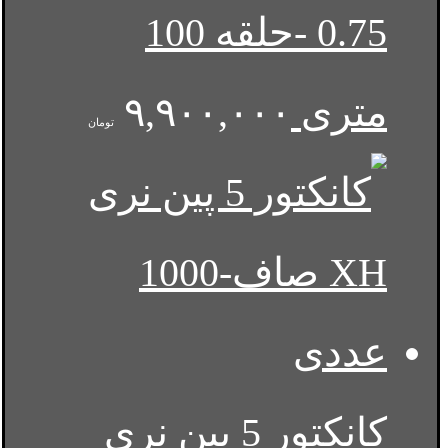
0.75 -حلقه 100
متری
۹,۹۰۰,۰۰۰
تومان
کانکتور 5 پین نری