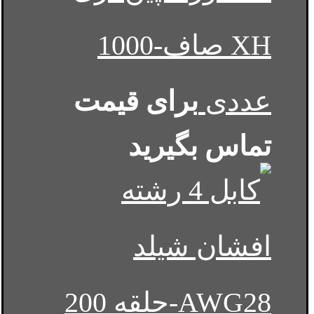
XH صاف-1000
عددی
برای قیمت
تماس بگیرید