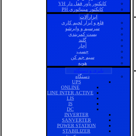
کانکتور پاور قفل دار VH
کانکتور مینیاتوری PH
ابزارآلات
قلع و ابزار لحیم کاری
سرسیم و وایرشو
بست کمربندی
گلند
آچار
چسب
سیم جم کن
هویه
باتری و دستگاه
دستگاه
UPS
ONLINE
LINE INTER ACTIVE
LIS
IS
DC
INVERTER
SANVERTER
POWER STATION
STABILIZER