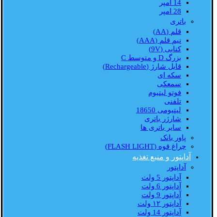
14 امپر
28 امپر
باتری
قلم (AA)
نیم قلم (AAA)
کتابی (9V)
بزرگ D و متوسط C
قابل شارژ (Rechargeable)
سکه ای
سمعکی
فوتو لیتیوم
تلفنی
لیتیومی 18650
شارژر باتری
سایر باتری ها
پاور بانک
چراغ قوه (FLASH LIGHT)
آداپتور و منبع تغذیه
آداپتور
آداپتور 5 ولت
آداپتور 6 ولت
آداپتور 9 ولت
آداپتور ۱۲ ولت
آداپتور 14 ولت