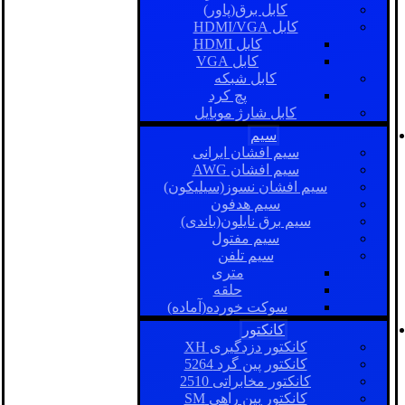
کابل برق(پاور)
کابل HDMI/VGA
کابل HDMI
کابل VGA
کابل شبکه
پچ کرد
کابل شارژ موبایل
سیم
سیم افشان ایرانی
سیم افشان AWG
سیم افشان نسوز(سیلیکون)
سیم هدفون
سیم برق نایلون(باندی)
سیم مفتول
سیم تلفن
متری
حلقه
سوکت خورده(آماده)
کانکتور
کانکتور دزدگیری XH
کانکتور پین گرد 5264
کانکتور مخابراتی 2510
کانکتور بین راهی SM