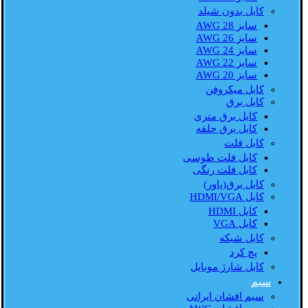
کابل بدون شیلد
سایز AWG 28
سایز AWG 26
سایز AWG 24
سایز AWG 22
سایز AWG 20
کابل میکروفن
کابل برق
کابل برق متری
کابل برق حلقه
کابل فلت
کابل فلت طوسی
کابل فلت رنگی
کابل برق(پاور)
کابل HDMI/VGA
کابل HDMI
کابل VGA
کابل شبکه
پچ کرد
کابل شارژ موبایل
سیم
سیم افشان ایرانی