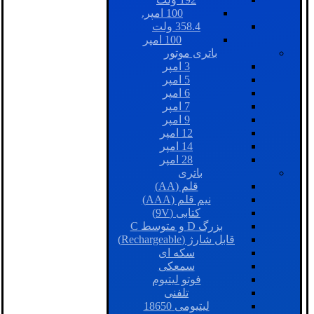
100 امپر.
358.4 ولت
100 امپر
باتری موتور
3 امپر
5 امپر
6 امپر
7 امپر
9 امپر
12 امپر
14 امپر
28 امپر
باتری
قلم (AA)
نیم قلم (AAA)
کتابی (9V)
بزرگ D و متوسط C
قابل شارژ (Rechargeable)
سکه ای
سمعکی
فوتو لیتیوم
تلفنی
لیتیومی 18650