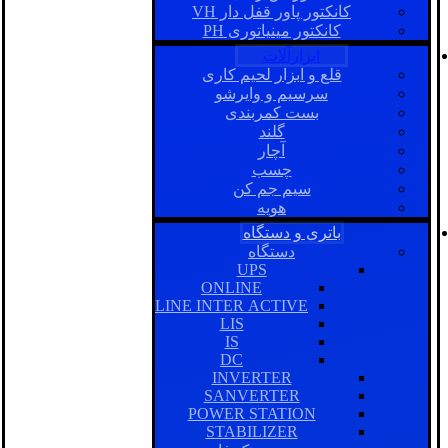
کانکتور پاور قفل دار VH
کانکتور مینیاتوری PH
ابزارآلات
قلع و ابزار لحیم کاری
سرسیم و وایرشو
بست کمربندی
گلند
آچار
چسب
سیم جم کن
هویه
باتری و دستگاه
دستگاه
UPS
ONLINE
LINE INTER ACTIVE
LIS
IS
DC
INVERTER
SANVERTER
POWER STATION
STABILIZER