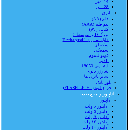
14 امپر
28 امپر
باتری
قلم (AA)
نیم قلم (AAA)
کتابی (9V)
بزرگ D و متوسط C
قابل شارژ (Rechargeable)
سکه ای
سمعکی
فوتو لیتیوم
تلفنی
لیتیومی 18650
شارژر باتری
سایر باتری ها
پاور بانک
چراغ قوه (FLASH LIGHT)
آداپتور و منبع تغذیه
آداپتور
آداپتور 5 ولت
آداپتور 6 ولت
آداپتور 9 ولت
آداپتور ۱۲ ولت
آداپتور 14 ولت