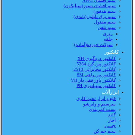
سیم افشان AWG
سیم افشان نسوز(سیلیکون)
سیم هدفون
سیم برق نایلون(باندی)
سیم مفتول
سیم تلفن
متری
حلقه
سوکت خورده(آماده)
کانکتور
کانکتور دزدگیری XH
کانکتور پین گرد 5264
کانکتور مخابراتی 2510
کانکتور بین راهی SM
کانکتور پاور قفل دار VH
کانکتور مینیاتوری PH
ابزارآلات
قلع و ابزار لحیم کاری
سرسیم و وایرشو
بست کمربندی
گلند
آچار
چسب
سیم جم کن