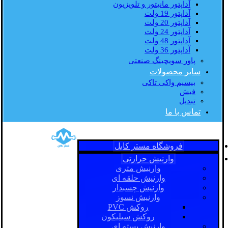
آداپتور مانیتور و تلویزیون
آداپتور 19 ولت
آداپتور 20 ولت
آداپتور 24 ولت
آداپتور 48 ولت
آداپتور 36 ولت
پاور سویچینگ صنعتی
سایر محصولات
بیسیم واکی تاکی
فیش
تبدیل
تماس با ما
فروشگاه مستر کابل
وارنیش حرارتی
وارنیش متری
وارنیش حلقه ای
وارنیش چسبدار
وارنیش نسوز
روکش PVC
روکش سیلیکون
وارنیش بسته ای