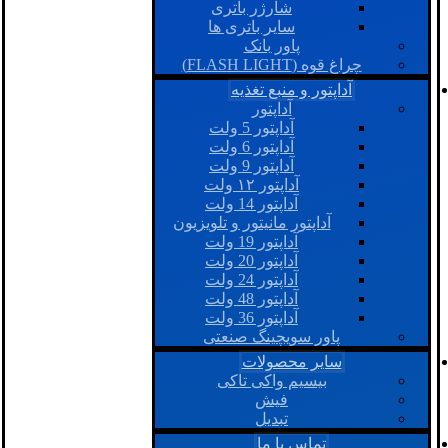
شارژر باتری
سایر باتری ها
پاور بانک
چراغ قوه (FLASH LIGHT)
آداپتور و منبع تغذیه
آداپتور
آداپتور 5 ولت
آداپتور 6 ولت
آداپتور 9 ولت
آداپتور ۱۲ ولت
آداپتور 14 ولت
آداپتور مانیتور و تلویزیون
آداپتور 19 ولت
آداپتور 20 ولت
آداپتور 24 ولت
آداپتور 48 ولت
آداپتور 36 ولت
پاور سویچینگ صنعتی
سایر محصولات
بیسیم واکی تاکی
فیش
تبدیل
تماس با ما