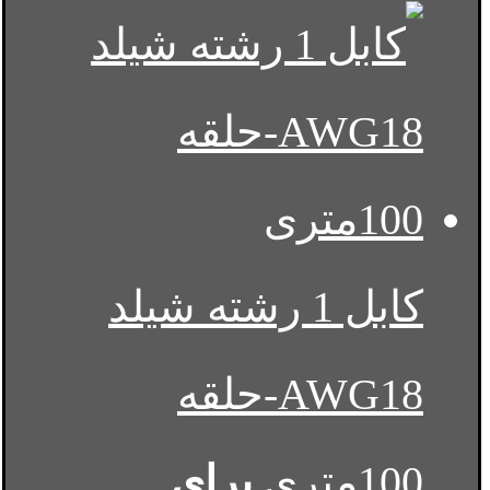
کابل 1 رشته شیلد
AWG18-حلقه
100متری
برای