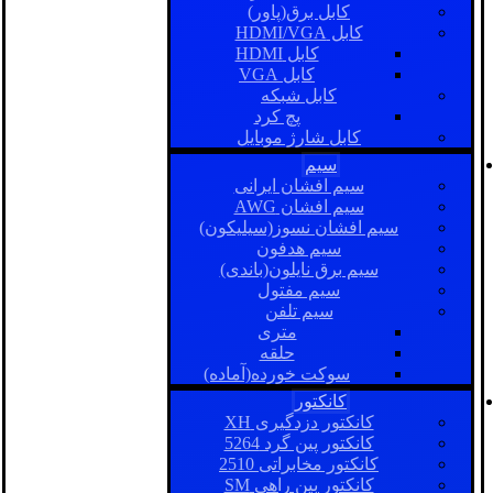
کابل برق(پاور)
کابل HDMI/VGA
کابل HDMI
کابل VGA
کابل شبکه
پچ کرد
کابل شارژ موبایل
سیم
سیم افشان ایرانی
سیم افشان AWG
سیم افشان نسوز(سیلیکون)
سیم هدفون
سیم برق نایلون(باندی)
سیم مفتول
سیم تلفن
متری
حلقه
سوکت خورده(آماده)
کانکتور
کانکتور دزدگیری XH
کانکتور پین گرد 5264
کانکتور مخابراتی 2510
کانکتور بین راهی SM