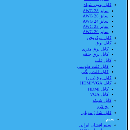
کابل بدون شیلد
سایز AWG 28
سایز AWG 26
سایز AWG 24
سایز AWG 22
سایز AWG 20
کابل میکروفن
کابل برق
کابل برق متری
کابل برق حلقه
کابل فلت
کابل فلت طوسی
کابل فلت رنگی
کابل برق(پاور)
کابل HDMI/VGA
کابل HDMI
کابل VGA
کابل شبکه
پچ کرد
کابل شارژ موبایل
سیم
سیم افشان ایرانی