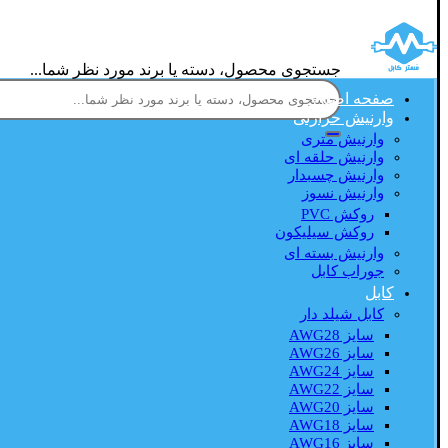
جستجوی محصول، دسته یا برند مورد نظر شما...
صفحه اصلی
وارنیش حرارتی
وارنیش متری
وارنیش حلقه ای
وارنیش چسبدار
وارنیش نسوز
روکش PVC
روکش سیلیکون
وارنیش بسته ای
جوراب کابل
کابل
کابل شیلد دار
سایز AWG28
سایز AWG26
سایز AWG24
سایز AWG22
سایز AWG20
سایز AWG18
سایز AWG16