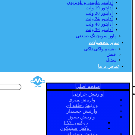
آداپتور مانیتور و تلویزیون
آداپتور 19 ولت
آداپتور 20 ولت
آداپتور 24 ولت
آداپتور 48 ولت
آداپتور 36 ولت
پاور سویچینگ صنعتی
سایر محصولات
بیسیم واکی تاکی
فیش
تبدیل
تماس با ما
صفحه اصلی
وارنیش حرارتی
وارنیش متری
وارنیش حلقه ای
وارنیش چسبدار
وارنیش نسوز
روکش PVC
روکش سیلیکون
وارنیش بسته ای