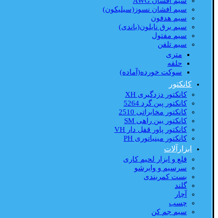
سیم افشان AWG
سیم افشان نسوز(سیلیکون)
سیم هدفون
سیم برق نایلون(باندی)
سیم مفتول
سیم تلفن
متری
حلقه
سوکت خورده(آماده)
کانکتور
کانکتور دزدگیری XH
کانکتور پین گرد 5264
کانکتور مخابراتی 2510
کانکتور بین راهی SM
کانکتور پاور قفل دار VH
کانکتور مینیاتوری PH
ابزارآلات
قلع و ابزار لحیم کاری
سرسیم و وایرشو
بست کمربندی
گلند
آچار
چسب
سیم جم کن