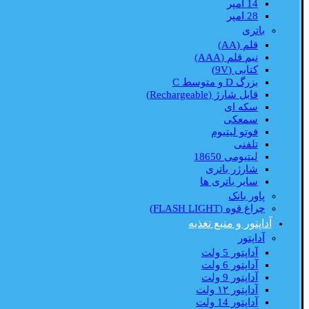
14 امپر
28 امپر
باتری
قلم (AA)
نیم قلم (AAA)
کتابی (9V)
بزرگ D و متوسط C
قابل شارژ (Rechargeable)
سکه ای
سمعکی
فوتو لیتیوم
تلفنی
لیتیومی 18650
شارژر باتری
سایر باتری ها
پاور بانک
چراغ قوه (FLASH LIGHT)
آداپتور و منبع تغذیه
آداپتور
آداپتور 5 ولت
آداپتور 6 ولت
آداپتور 9 ولت
آداپتور ۱۲ ولت
آداپتور 14 ولت