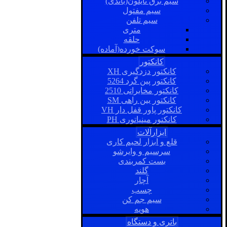
سیم برق نایلون(باندی)
سیم مفتول
سیم تلفن
متری
حلقه
سوکت خورده(آماده)
کانکتور
کانکتور دزدگیری XH
کانکتور پین گرد 5264
کانکتور مخابراتی 2510
کانکتور بین راهی SM
کانکتور پاور قفل دار VH
کانکتور مینیاتوری PH
ابزارآلات
قلع و ابزار لحیم کاری
سرسیم و وایرشو
بست کمربندی
گلند
آچار
چسب
سیم جم کن
هویه
باتری و دستگاه