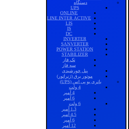
دستگاه
UPS
ONLINE
LINE INTER ACTIVE
LIS
IS
DC
INVERTER
SANVERTER
POWER STATION
STABILIZER
تک فاز
سه فاز
پنل خورشیدی
موتور برق (ژنراتور)
باتری یو پی اس (UPS)
4 ولت
4 آمپر
6 آمپر
6 ولت
1.3 آمپر
4.5 آمپر
6 آمپر
12 آمپر