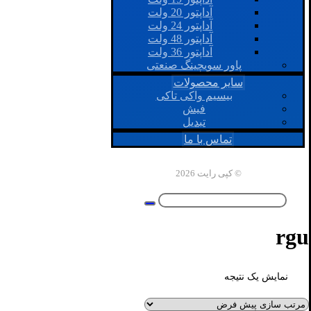
آداپتور 20 ولت
آداپتور 24 ولت
آداپتور 48 ولت
آداپتور 36 ولت
پاور سویچینگ صنعتی
سایر محصولات
بیسیم واکی تاکی
فیش
تبدیل
تماس با ما
© کپی رایت 2026
rgu
نمایش یک نتیجه