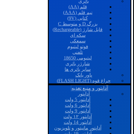
باتری
قلم (AA)
نیم قلم (AAA)
کتابی (9V)
بزرگ D و متوسط C
قابل شارژ (Rechargeable)
سکه ای
سمعکی
فوتو لیتیوم
تلفنی
لیتیومی 18650
شارژر باتری
سایر باتری ها
پاور بانک
چراغ قوه (FLASH LIGHT)
آداپتور و منبع تغذیه
آداپتور
آداپتور 5 ولت
آداپتور 6 ولت
آداپتور 9 ولت
آداپتور ۱۲ ولت
آداپتور 14 ولت
آداپتور مانیتور و تلویزیون
آداپتور 19 ولت