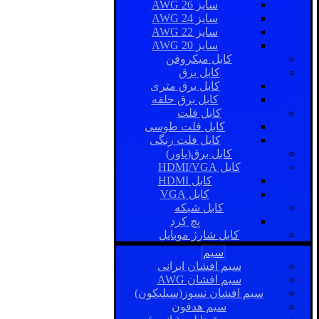
سایز AWG 26
سایز AWG 24
سایز AWG 22
سایز AWG 20
کابل میکروفن
کابل برق
کابل برق متری
کابل برق حلقه
کابل فلت
کابل فلت طوسی
کابل فلت رنگی
کابل برق(پاور)
کابل HDMI/VGA
کابل HDMI
کابل VGA
کابل شبکه
پچ کرد
کابل شارژ موبایل
سیم
سیم افشان ایرانی
سیم افشان AWG
سیم افشان نسوز(سیلیکون)
سیم هدفون