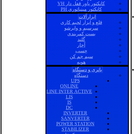
کانکتور پاور قفل دار VH
کانکتور مینیاتوری PH
ابزارآلات
قلع و ابزار لحیم کاری
سرسیم و وایرشو
بست کمربندی
گلند
آچار
چسب
سیم جم کن
هویه
باتری و دستگاه
دستگاه
UPS
ONLINE
LINE INTER ACTIVE
LIS
IS
DC
INVERTER
SANVERTER
POWER STATION
STABILIZER