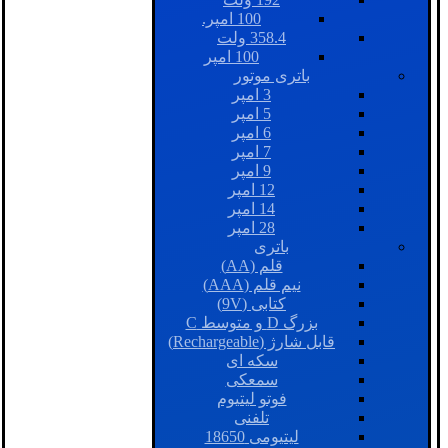
100 امپر.
358.4 ولت
100 امپر
باتری موتور
3 امپر
5 امپر
6 امپر
7 امپر
9 امپر
12 امپر
14 امپر
28 امپر
باتری
قلم (AA)
نیم قلم (AAA)
کتابی (9V)
بزرگ D و متوسط C
قابل شارژ (Rechargeable)
سکه ای
سمعکی
فوتو لیتیوم
تلفنی
لیتیومی 18650