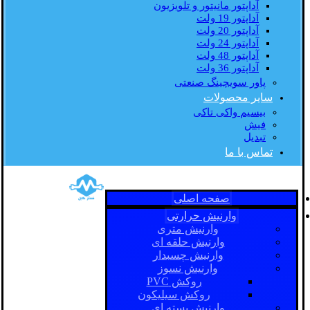
آداپتور مانیتور و تلویزیون
آداپتور 19 ولت
آداپتور 20 ولت
آداپتور 24 ولت
آداپتور 48 ولت
آداپتور 36 ولت
پاور سویچینگ صنعتی
سایر محصولات
بیسیم واکی تاکی
فیش
تبدیل
تماس با ما
صفحه اصلی
وارنیش حرارتی
وارنیش متری
وارنیش حلقه ای
وارنیش چسبدار
وارنیش نسوز
روکش PVC
روکش سیلیکون
وارنیش بسته ای