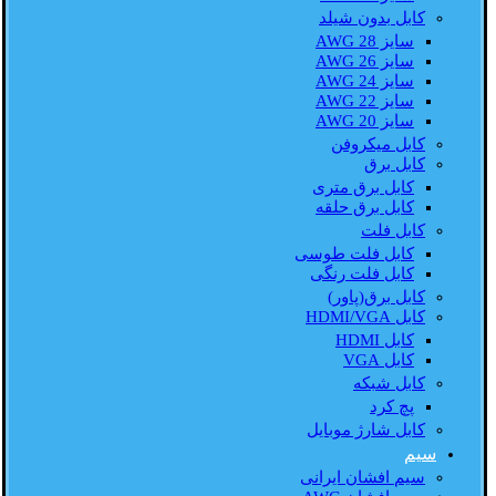
کابل بدون شیلد
سایز AWG 28
سایز AWG 26
سایز AWG 24
سایز AWG 22
سایز AWG 20
کابل میکروفن
کابل برق
کابل برق متری
کابل برق حلقه
کابل فلت
کابل فلت طوسی
کابل فلت رنگی
کابل برق(پاور)
کابل HDMI/VGA
کابل HDMI
کابل VGA
کابل شبکه
پچ کرد
کابل شارژ موبایل
سیم
سیم افشان ایرانی