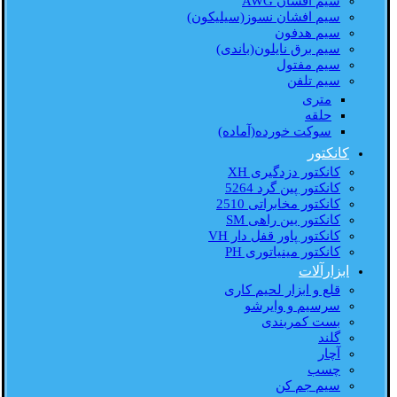
سیم افشان AWG
سیم افشان نسوز(سیلیکون)
سیم هدفون
سیم برق نایلون(باندی)
سیم مفتول
سیم تلفن
متری
حلقه
سوکت خورده(آماده)
کانکتور
کانکتور دزدگیری XH
کانکتور پین گرد 5264
کانکتور مخابراتی 2510
کانکتور بین راهی SM
کانکتور پاور قفل دار VH
کانکتور مینیاتوری PH
ابزارآلات
قلع و ابزار لحیم کاری
سرسیم و وایرشو
بست کمربندی
گلند
آچار
چسب
سیم جم کن