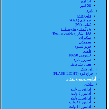
14 امپر
28 امپر
باتری
قلم (AA)
نیم قلم (AAA)
کتابی (9V)
بزرگ D و متوسط C
قابل شارژ (Rechargeable)
سکه ای
سمعکی
فوتو لیتیوم
تلفنی
لیتیومی 18650
شارژر باتری
سایر باتری ها
پاور بانک
چراغ قوه (FLASH LIGHT)
آداپتور و منبع تغذیه
آداپتور
آداپتور 5 ولت
آداپتور 6 ولت
آداپتور 9 ولت
آداپتور ۱۲ ولت
آداپتور 14 ولت