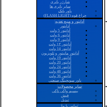
شارژر باتری
سایر باتری ها
پاور بانک
چراغ قوه (FLASH LIGHT)
آداپتور و منبع تغذیه
آداپتور
آداپتور 5 ولت
آداپتور 6 ولت
آداپتور 9 ولت
آداپتور ۱۲ ولت
آداپتور 14 ولت
آداپتور مانیتور و تلویزیون
آداپتور 19 ولت
آداپتور 20 ولت
آداپتور 24 ولت
آداپتور 48 ولت
آداپتور 36 ولت
پاور سویچینگ صنعتی
سایر محصولات
بیسیم واکی تاکی
فیش
تبدیل
تماس با ما