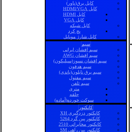
کابل برق(پاور)
کابل HDMI/VGA
کابل HDMI
کابل VGA
کابل شبکه
پچ کرد
کابل شارژ موبایل
سیم
سیم افشان ایرانی
سیم افشان AWG
سیم افشان نسوز(سیلیکون)
سیم هدفون
سیم برق نایلون(باندی)
سیم مفتول
سیم تلفن
متری
حلقه
سوکت خورده(آماده)
کانکتور
کانکتور دزدگیری XH
کانکتور پین گرد 5264
کانکتور مخابراتی 2510
کانکتور بین راهی SM