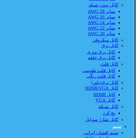
کابل بدون شیلد
سایز AWG 28
سایز AWG 26
سایز AWG 24
سایز AWG 22
سایز AWG 20
کابل میکروفن
کابل برق
کابل برق متری
کابل برق حلقه
کابل فلت
کابل فلت طوسی
کابل فلت رنگی
کابل برق(پاور)
کابل HDMI/VGA
کابل HDMI
کابل VGA
کابل شبکه
پچ کرد
کابل شارژ موبایل
سیم
سیم افشان ایرانی