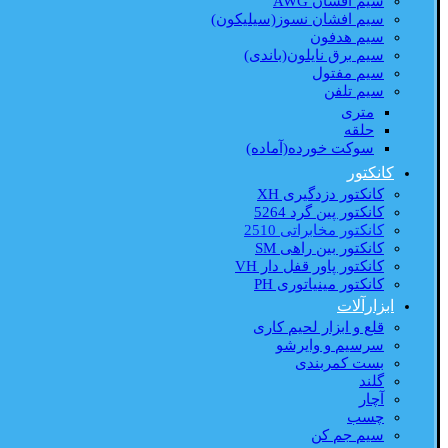
سیم افشان AWG
سیم افشان نسوز(سیلیکون)
سیم هدفون
سیم برق نایلون(باندی)
سیم مفتول
سیم تلفن
متری
حلقه
سوکت خورده(آماده)
کانکتور
کانکتور دزدگیری XH
کانکتور پین گرد 5264
کانکتور مخابراتی 2510
کانکتور بین راهی SM
کانکتور پاور قفل دار VH
کانکتور مینیاتوری PH
ابزارآلات
قلع و ابزار لحیم کاری
سرسیم و وایرشو
بست کمربندی
گلند
آچار
چسب
سیم جم کن