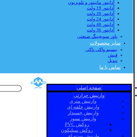
آداپتور مانیتور و تلویزیون
آداپتور 19 ولت
آداپتور 20 ولت
آداپتور 24 ولت
آداپتور 48 ولت
آداپتور 36 ولت
پاور سویچینگ صنعتی
سایر محصولات
بیسیم واکی تاکی
فیش
تبدیل
تماس با ما
صفحه اصلی
وارنیش حرارتی
وارنیش متری
وارنیش حلقه ای
وارنیش چسبدار
وارنیش نسوز
روکش PVC
روکش سیلیکون
وارنیش بسته ای