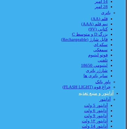
14 امپر
28 امپر
باتری
قلم (AA)
نیم قلم (AAA)
کتابی (9V)
بزرگ D و متوسط C
قابل شارژ (Rechargeable)
سکه ای
سمعکی
فوتو لیتیوم
تلفنی
لیتیومی 18650
شارژر باتری
سایر باتری ها
پاور بانک
چراغ قوه (FLASH LIGHT)
آداپتور و منبع تغذیه
آداپتور
آداپتور 5 ولت
آداپتور 6 ولت
آداپتور 9 ولت
آداپتور ۱۲ ولت
آداپتور 14 ولت