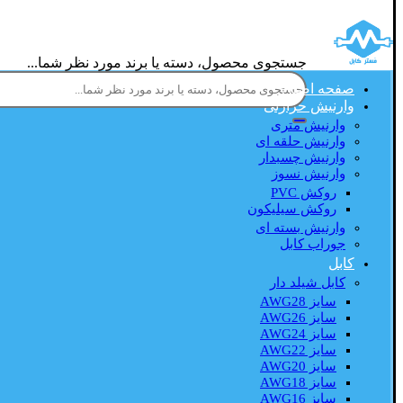
جستجوی محصول، دسته یا برند مورد نظر شما...
صفحه اصلی
وارنیش حرارتی
وارنیش متری
وارنیش حلقه ای
وارنیش چسبدار
وارنیش نسوز
روکش PVC
روکش سیلیکون
وارنیش بسته ای
جوراب کابل
کابل
کابل شیلد دار
سایز AWG28
سایز AWG26
سایز AWG24
سایز AWG22
سایز AWG20
سایز AWG18
سایز AWG16