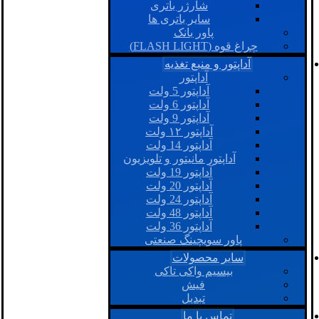
شارژر باتری
سایر باتری ها
پاور بانک
چراغ قوه (FLASH LIGHT)
آداپتور و منبع تغذیه
آداپتور
آداپتور 5 ولت
آداپتور 6 ولت
آداپتور 9 ولت
آداپتور ۱۲ ولت
آداپتور 14 ولت
آداپتور مانیتور و تلویزیون
آداپتور 19 ولت
آداپتور 20 ولت
آداپتور 24 ولت
آداپتور 48 ولت
آداپتور 36 ولت
پاور سویچینگ صنعتی
سایر محصولات
بیسیم واکی تاکی
فیش
تبدیل
تماس با ما