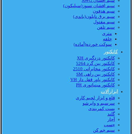
سیم افشان AWG
سیم افشان نسوز(سیلیکون)
سیم هدفون
سیم برق نایلون(باندی)
سیم مفتول
سیم تلفن
متری
حلقه
سوکت خورده(آماده)
کانکتور
کانکتور دزدگیری XH
کانکتور پین گرد 5264
کانکتور مخابراتی 2510
کانکتور بین راهی SM
کانکتور پاور قفل دار VH
کانکتور مینیاتوری PH
ابزارآلات
قلع و ابزار لحیم کاری
سرسیم و وایرشو
بست کمربندی
گلند
آچار
چسب
سیم جم کن