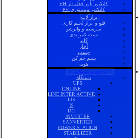
کانکتور پاور قفل دار VH
کانکتور مینیاتوری PH
ابزارآلات
قلع و ابزار لحیم کاری
سرسیم و وایرشو
بست کمربندی
گلند
آچار
چسب
سیم جم کن
هویه
باتری و دستگاه
دستگاه
UPS
ONLINE
LINE INTER ACTIVE
LIS
IS
DC
INVERTER
SANVERTER
POWER STATION
STABILIZER