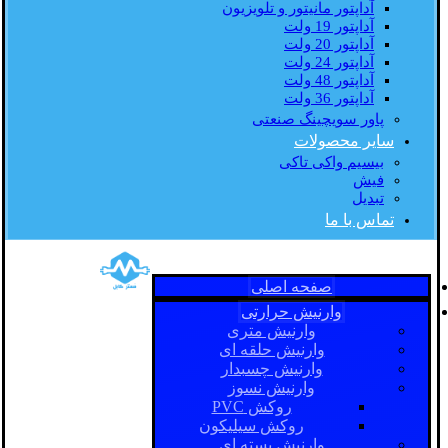
آداپتور مانیتور و تلویزیون
آداپتور 19 ولت
آداپتور 20 ولت
آداپتور 24 ولت
آداپتور 48 ولت
آداپتور 36 ولت
پاور سویچینگ صنعتی
سایر محصولات
بیسیم واکی تاکی
فیش
تبدیل
تماس با ما
صفحه اصلی
وارنیش حرارتی
وارنیش متری
وارنیش حلقه ای
وارنیش چسبدار
وارنیش نسوز
روکش PVC
روکش سیلیکون
وارنیش بسته ای