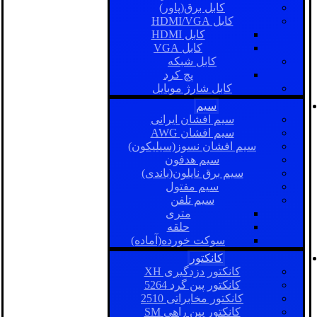
کابل برق(پاور)
کابل HDMI/VGA
کابل HDMI
کابل VGA
کابل شبکه
پچ کرد
کابل شارژ موبایل
سیم
سیم افشان ایرانی
سیم افشان AWG
سیم افشان نسوز(سیلیکون)
سیم هدفون
سیم برق نایلون(باندی)
سیم مفتول
سیم تلفن
متری
حلقه
سوکت خورده(آماده)
کانکتور
کانکتور دزدگیری XH
کانکتور پین گرد 5264
کانکتور مخابراتی 2510
کانکتور بین راهی SM