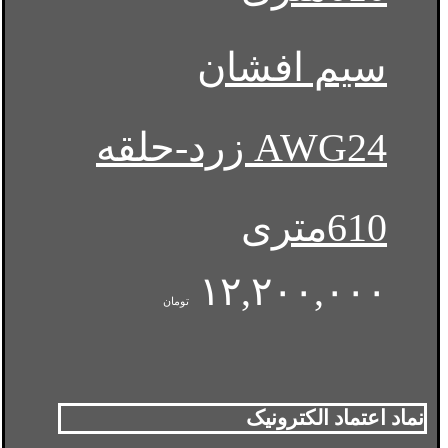
سیم افشان
AWG24 زرد-حلقه
610متری
۱۲,۲۰۰,۰۰۰
تومان
نماد اعتماد الکترونیک