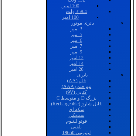
100 امپر.
358.4 ولت
100 امپر
باتری موتور
3 امپر
5 امپر
6 امپر
7 امپر
9 امپر
12 امپر
14 امپر
28 امپر
باتری
قلم (AA)
نیم قلم (AAA)
کتابی (9V)
بزرگ D و متوسط C
قابل شارژ (Rechargeable)
سکه ای
سمعکی
فوتو لیتیوم
تلفنی
لیتیومی 18650