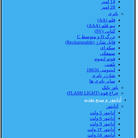
14 امپر
28 امپر
باتری
قلم (AA)
نیم قلم (AAA)
کتابی (9V)
بزرگ D و متوسط C
قابل شارژ (Rechargeable)
سکه ای
سمعکی
فوتو لیتیوم
تلفنی
لیتیومی 18650
شارژر باتری
سایر باتری ها
پاور بانک
چراغ قوه (FLASH LIGHT)
آداپتور و منبع تغذیه
آداپتور
آداپتور 5 ولت
آداپتور 6 ولت
آداپتور 9 ولت
آداپتور ۱۲ ولت
آداپتور 14 ولت