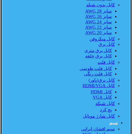
کابل بدون شیلد
سایز AWG 28
سایز AWG 26
سایز AWG 24
سایز AWG 22
سایز AWG 20
کابل میکروفن
کابل برق
کابل برق متری
کابل برق حلقه
کابل فلت
کابل فلت طوسی
کابل فلت رنگی
کابل برق(پاور)
کابل HDMI/VGA
کابل HDMI
کابل VGA
کابل شبکه
پچ کرد
کابل شارژ موبایل
سیم
سیم افشان ایرانی