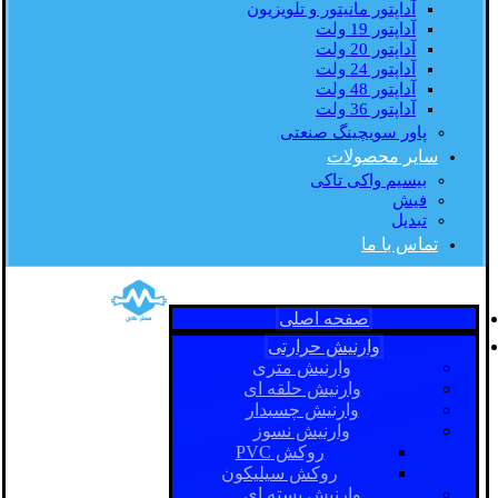
آداپتور مانیتور و تلویزیون
آداپتور 19 ولت
آداپتور 20 ولت
آداپتور 24 ولت
آداپتور 48 ولت
آداپتور 36 ولت
پاور سویچینگ صنعتی
سایر محصولات
بیسیم واکی تاکی
فیش
تبدیل
تماس با ما
صفحه اصلی
وارنیش حرارتی
وارنیش متری
وارنیش حلقه ای
وارنیش چسبدار
وارنیش نسوز
روکش PVC
روکش سیلیکون
وارنیش بسته ای