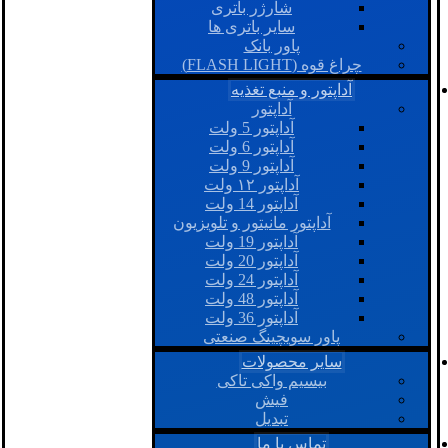
شارژر باتری
سایر باتری ها
پاور بانک
چراغ قوه (FLASH LIGHT)
آداپتور و منبع تغذیه
آداپتور
آداپتور 5 ولت
آداپتور 6 ولت
آداپتور 9 ولت
آداپتور ۱۲ ولت
آداپتور 14 ولت
آداپتور مانیتور و تلویزیون
آداپتور 19 ولت
آداپتور 20 ولت
آداپتور 24 ولت
آداپتور 48 ولت
آداپتور 36 ولت
پاور سویچینگ صنعتی
سایر محصولات
بیسیم واکی تاکی
فیش
تبدیل
تماس با ما