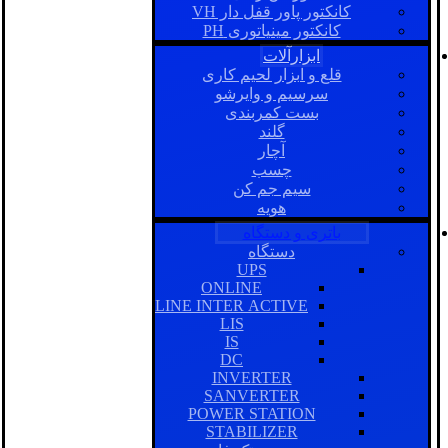
کانکتور پاور قفل دار VH
کانکتور مینیاتوری PH
ابزارآلات
قلع و ابزار لحیم کاری
سرسیم و وایرشو
بست کمربندی
گلند
آچار
چسب
سیم جم کن
هویه
باتری و دستگاه
دستگاه
UPS
ONLINE
LINE INTER ACTIVE
LIS
IS
DC
INVERTER
SANVERTER
POWER STATION
STABILIZER