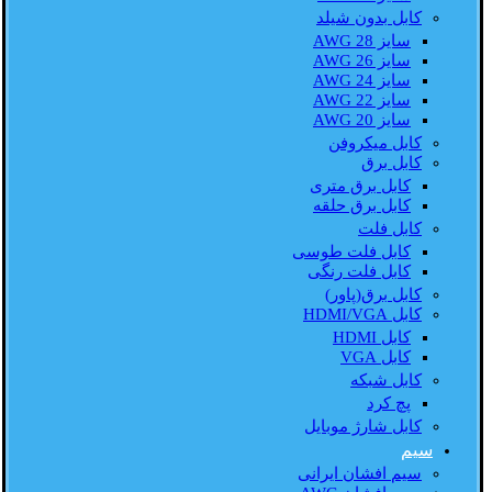
کابل بدون شیلد
سایز AWG 28
سایز AWG 26
سایز AWG 24
سایز AWG 22
سایز AWG 20
کابل میکروفن
کابل برق
کابل برق متری
کابل برق حلقه
کابل فلت
کابل فلت طوسی
کابل فلت رنگی
کابل برق(پاور)
کابل HDMI/VGA
کابل HDMI
کابل VGA
کابل شبکه
پچ کرد
کابل شارژ موبایل
سیم
سیم افشان ایرانی