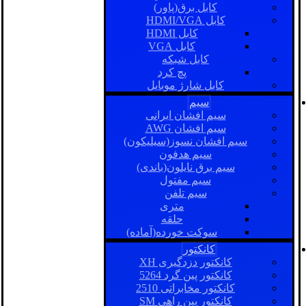
کابل برق(پاور)
کابل HDMI/VGA
کابل HDMI
کابل VGA
کابل شبکه
پچ کرد
کابل شارژ موبایل
سیم
سیم افشان ایرانی
سیم افشان AWG
سیم افشان نسوز(سیلیکون)
سیم هدفون
سیم برق نایلون(باندی)
سیم مفتول
سیم تلفن
متری
حلقه
سوکت خورده(آماده)
کانکتور
کانکتور دزدگیری XH
کانکتور پین گرد 5264
کانکتور مخابراتی 2510
کانکتور بین راهی SM