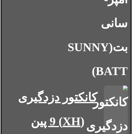
کانکتور دزدگیری
(XH) 9 پین