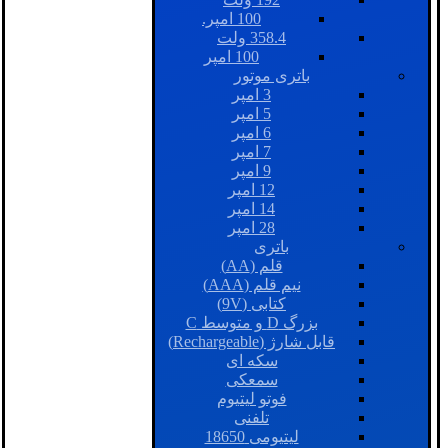
100 امپر.
358.4 ولت
100 امپر
باتری موتور
3 امپر
5 امپر
6 امپر
7 امپر
9 امپر
12 امپر
14 امپر
28 امپر
باتری
قلم (AA)
نیم قلم (AAA)
کتابی (9V)
بزرگ D و متوسط C
قابل شارژ (Rechargeable)
سکه ای
سمعکی
فوتو لیتیوم
تلفنی
لیتیومی 18650