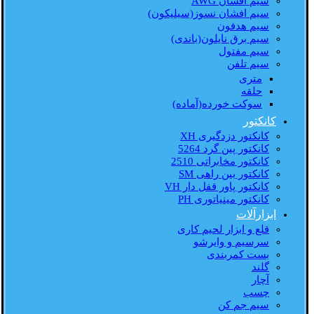
سیم افشان AWG
سیم افشان نسوز(سیلیکون)
سیم هدفون
سیم برق نایلون(باندی)
سیم مفتول
سیم تلفن
متری
حلقه
سوکت خورده(آماده)
کانکتور
کانکتور دزدگیری XH
کانکتور پین گرد 5264
کانکتور مخابراتی 2510
کانکتور بین راهی SM
کانکتور پاور قفل دار VH
کانکتور مینیاتوری PH
ابزارآلات
قلع و ابزار لحیم کاری
سرسیم و وایرشو
بست کمربندی
گلند
آچار
چسب
سیم جم کن