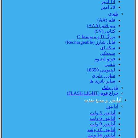
14 امپر
28 امپر
باتری
قلم (AA)
نیم قلم (AAA)
کتابی (9V)
بزرگ D و متوسط C
قابل شارژ (Rechargeable)
سکه ای
سمعکی
فوتو لیتیوم
تلفنی
لیتیومی 18650
شارژر باتری
سایر باتری ها
پاور بانک
چراغ قوه (FLASH LIGHT)
آداپتور و منبع تغذیه
آداپتور
آداپتور 5 ولت
آداپتور 6 ولت
آداپتور 9 ولت
آداپتور ۱۲ ولت
آداپتور 14 ولت