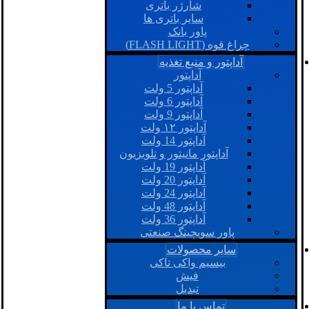
شارژر باتری
سایر باتری ها
پاور بانک
چراغ قوه (FLASH LIGHT)
آداپتور و منبع تغذیه
آداپتور
آداپتور 5 ولت
آداپتور 6 ولت
آداپتور 9 ولت
آداپتور ۱۲ ولت
آداپتور 14 ولت
آداپتور مانیتور و تلویزیون
آداپتور 19 ولت
آداپتور 20 ولت
آداپتور 24 ولت
آداپتور 48 ولت
آداپتور 36 ولت
پاور سویچینگ صنعتی
سایر محصولات
بیسیم واکی تاکی
فیش
تبدیل
تماس با ما