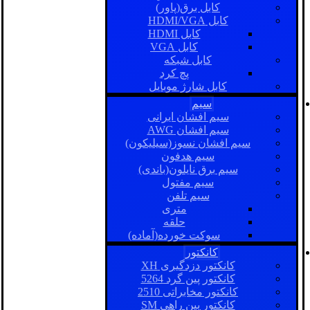
کابل برق(پاور)
کابل HDMI/VGA
کابل HDMI
کابل VGA
کابل شبکه
پچ کرد
کابل شارژ موبایل
سیم
سیم افشان ایرانی
سیم افشان AWG
سیم افشان نسوز(سیلیکون)
سیم هدفون
سیم برق نایلون(باندی)
سیم مفتول
سیم تلفن
متری
حلقه
سوکت خورده(آماده)
کانکتور
کانکتور دزدگیری XH
کانکتور پین گرد 5264
کانکتور مخابراتی 2510
کانکتور بین راهی SM