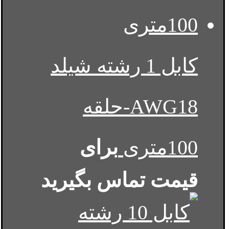
کابل 1 رشته شیلد
AWG18-حلقه
100متری
برای
قیمت تماس بگیرید