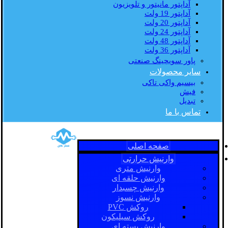
آداپتور مانیتور و تلویزیون
آداپتور 19 ولت
آداپتور 20 ولت
آداپتور 24 ولت
آداپتور 48 ولت
آداپتور 36 ولت
پاور سویچینگ صنعتی
سایر محصولات
بیسیم واکی تاکی
فیش
تبدیل
تماس با ما
صفحه اصلی
وارنیش حرارتی
وارنیش متری
وارنیش حلقه ای
وارنیش چسبدار
وارنیش نسوز
روکش PVC
روکش سیلیکون
وارنیش بسته ای