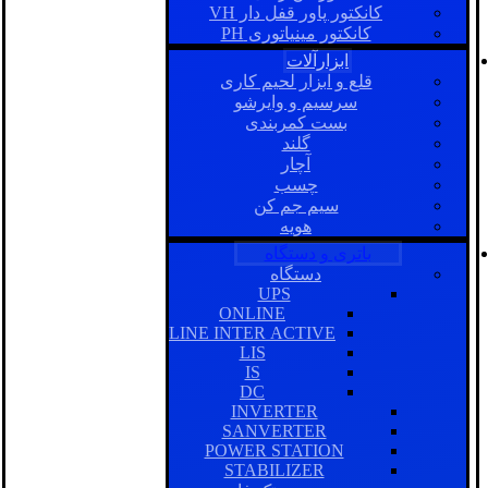
کانکتور پاور قفل دار VH
کانکتور مینیاتوری PH
ابزارآلات
قلع و ابزار لحیم کاری
سرسیم و وایرشو
بست کمربندی
گلند
آچار
چسب
سیم جم کن
هویه
باتری و دستگاه
دستگاه
UPS
ONLINE
LINE INTER ACTIVE
LIS
IS
DC
INVERTER
SANVERTER
POWER STATION
STABILIZER