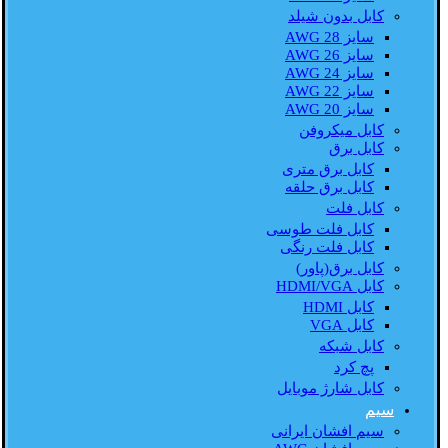
کابل بدون شیلد
سایز AWG 28
سایز AWG 26
سایز AWG 24
سایز AWG 22
سایز AWG 20
کابل میکروفن
کابل برق
کابل برق متری
کابل برق حلقه
کابل فلت
کابل فلت طوسی
کابل فلت رنگی
کابل برق(پاور)
کابل HDMI/VGA
کابل HDMI
کابل VGA
کابل شبکه
پچ کرد
کابل شارژ موبایل
سیم
سیم افشان ایرانی