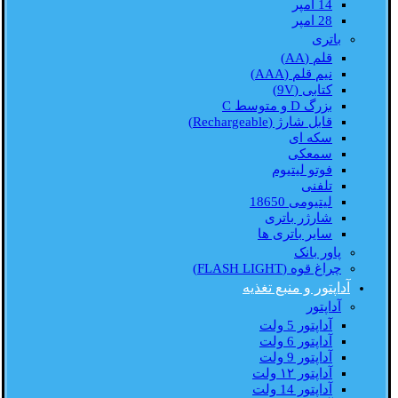
14 امپر
28 امپر
باتری
قلم (AA)
نیم قلم (AAA)
کتابی (9V)
بزرگ D و متوسط C
قابل شارژ (Rechargeable)
سکه ای
سمعکی
فوتو لیتیوم
تلفنی
لیتیومی 18650
شارژر باتری
سایر باتری ها
پاور بانک
چراغ قوه (FLASH LIGHT)
آداپتور و منبع تغذیه
آداپتور
آداپتور 5 ولت
آداپتور 6 ولت
آداپتور 9 ولت
آداپتور ۱۲ ولت
آداپتور 14 ولت