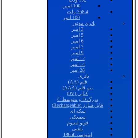
100 امپر.
358.4 ولت
100 امپر
باتری موتور
3 امپر
5 امپر
6 امپر
7 امپر
9 امپر
12 امپر
14 امپر
28 امپر
باتری
قلم (AA)
نیم قلم (AAA)
کتابی (9V)
بزرگ D و متوسط C
قابل شارژ (Rechargeable)
سکه ای
سمعکی
فوتو لیتیوم
تلفنی
لیتیومی 18650