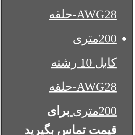
کابل 10 رشته
AWG28-حلقه
200متری
برای
قیمت تماس بگیرید