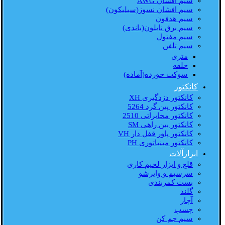
سیم افشان AWG
سیم افشان نسوز(سیلیکون)
سیم هدفون
سیم برق نایلون(باندی)
سیم مفتول
سیم تلفن
متری
حلقه
سوکت خورده(آماده)
کانکتور
کانکتور دزدگیری XH
کانکتور پین گرد 5264
کانکتور مخابراتی 2510
کانکتور بین راهی SM
کانکتور پاور قفل دار VH
کانکتور مینیاتوری PH
ابزارآلات
قلع و ابزار لحیم کاری
سرسیم و وایرشو
بست کمربندی
گلند
آچار
چسب
سیم جم کن