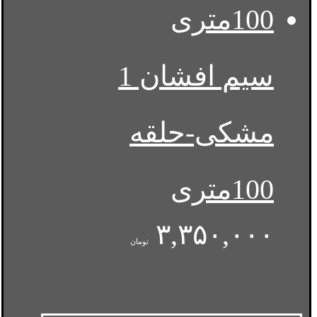
سیم افشان 1
مشکی-حلقه
100متری
۳,۳۵۰,۰۰۰
تومان