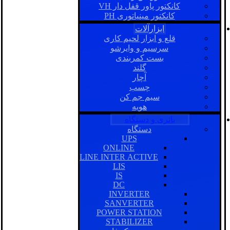
کانکتور پاور قفل دار VH
کانکتور مینیاتوری PH
ابزارآلات
قلع و ابزار لحیم کاری
سرسیم و وایرشو
بست کمربندی
گلند
آچار
چسب
سیم جم کن
هویه
باتری و دستگاه
دستگاه
UPS
ONLINE
LINE INTER ACTIVE
LIS
IS
DC
INVERTER
SANVERTER
POWER STATION
STABILIZER