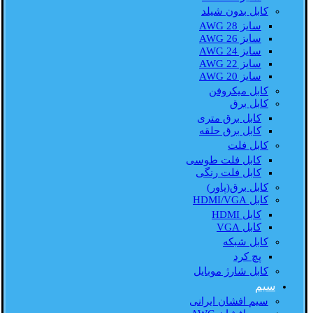
کابل بدون شیلد
سایز AWG 28
سایز AWG 26
سایز AWG 24
سایز AWG 22
سایز AWG 20
کابل میکروفن
کابل برق
کابل برق متری
کابل برق حلقه
کابل فلت
کابل فلت طوسی
کابل فلت رنگی
کابل برق(پاور)
کابل HDMI/VGA
کابل HDMI
کابل VGA
کابل شبکه
پچ کرد
کابل شارژ موبایل
سیم
سیم افشان ایرانی