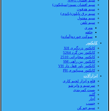
سیم افشان AWG
سیم افشان نسوز(سیلیکون)
سیم هدفون
سیم برق نایلون(باندی)
سیم مفتول
سیم تلفن
متری
حلقه
سوکت خورده(آماده)
کانکتور
کانکتور دزدگیری XH
کانکتور پین گرد 5264
کانکتور مخابراتی 2510
کانکتور بین راهی SM
کانکتور پاور قفل دار VH
کانکتور مینیاتوری PH
ابزارآلات
قلع و ابزار لحیم کاری
سرسیم و وایرشو
بست کمربندی
گلند
آچار
چسب
سیم جم کن