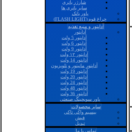
شارژر باتری
سایر باتری ها
پاور بانک
چراغ قوه (FLASH LIGHT)
آداپتور و منبع تغذیه
آداپتور
آداپتور 5 ولت
آداپتور 6 ولت
آداپتور 9 ولت
آداپتور ۱۲ ولت
آداپتور 14 ولت
آداپتور مانیتور و تلویزیون
آداپتور 19 ولت
آداپتور 20 ولت
آداپتور 24 ولت
آداپتور 48 ولت
آداپتور 36 ولت
پاور سویچینگ صنعتی
سایر محصولات
بیسیم واکی تاکی
فیش
تبدیل
تماس با ما