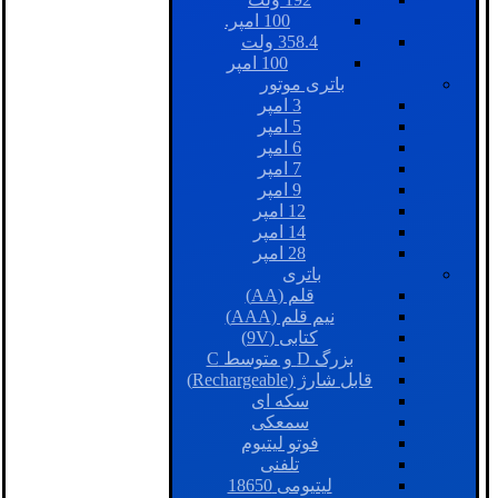
100 امپر.
358.4 ولت
100 امپر
باتری موتور
3 امپر
5 امپر
6 امپر
7 امپر
9 امپر
12 امپر
14 امپر
28 امپر
باتری
قلم (AA)
نیم قلم (AAA)
کتابی (9V)
بزرگ D و متوسط C
قابل شارژ (Rechargeable)
سکه ای
سمعکی
فوتو لیتیوم
تلفنی
لیتیومی 18650