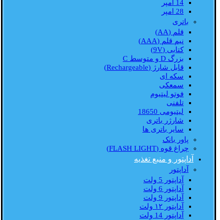
14 امپر
28 امپر
باتری
قلم (AA)
نیم قلم (AAA)
کتابی (9V)
بزرگ D و متوسط C
قابل شارژ (Rechargeable)
سکه ای
سمعکی
فوتو لیتیوم
تلفنی
لیتیومی 18650
شارژر باتری
سایر باتری ها
پاور بانک
چراغ قوه (FLASH LIGHT)
آداپتور و منبع تغذیه
آداپتور
آداپتور 5 ولت
آداپتور 6 ولت
آداپتور 9 ولت
آداپتور ۱۲ ولت
آداپتور 14 ولت