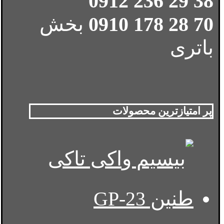
38 29 236 0912
70 28 178 0910
بخش
باتری
پر امتیازترین محصولات