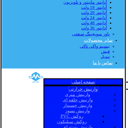
آداپتور مانیتور و تلویزیون
آداپتور 19 ولت
آداپتور 20 ولت
آداپتور 24 ولت
آداپتور 48 ولت
آداپتور 36 ولت
پاور سویچینگ صنعتی
سایر محصولات
بیسیم واکی تاکی
فیش
تبدیل
تماس با ما
صفحه اصلی
وارنیش حرارتی
وارنیش متری
وارنیش حلقه ای
وارنیش چسبدار
وارنیش نسوز
روکش PVC
روکش سیلیکون
وارنیش بسته ای