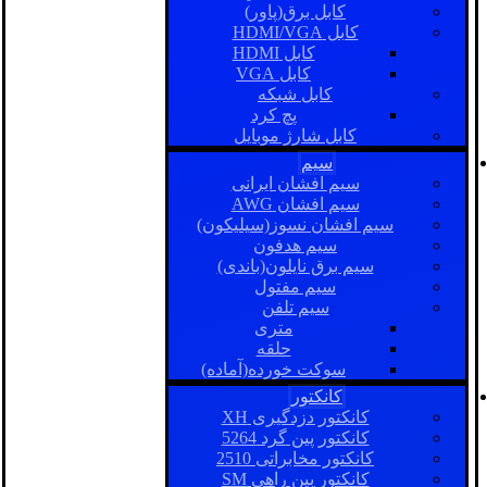
کابل برق(پاور)
کابل HDMI/VGA
کابل HDMI
کابل VGA
کابل شبکه
پچ کرد
کابل شارژ موبایل
سیم
سیم افشان ایرانی
سیم افشان AWG
سیم افشان نسوز(سیلیکون)
سیم هدفون
سیم برق نایلون(باندی)
سیم مفتول
سیم تلفن
متری
حلقه
سوکت خورده(آماده)
کانکتور
کانکتور دزدگیری XH
کانکتور پین گرد 5264
کانکتور مخابراتی 2510
کانکتور بین راهی SM