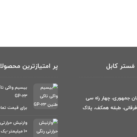
مَستر کابل
پر امتیازترین محصول
بیسیم واکی تا
GP-23
بان جمهوری، چهار راه سی
 فرقانی، طبقه همکف، پلاک
برای قیمت تما
وارنیش حرارتی 
10 میلیمتر-یک متر